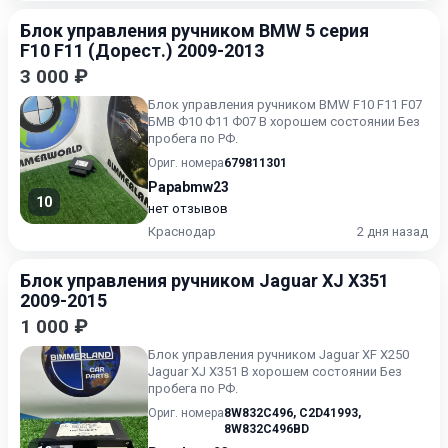
Блок управления ручником BMW 5 серия
F10 F11 (Дорест.) 2009-2013
3 000 ₽
Блок управления ручником BMW F10 F11 F07
БМВ Ф10 Ф11 Ф07 В хорошем состоянии Без
пробега по РФ.
Ориг. номера
679811301
Papabmw23
10
нет отзывов
Краснодар
2 дня назад
Блок управления ручником Jaguar XJ X351
2009-2015
1 000 ₽
Блок управления ручником Jaguar XF X250
Jaguar XJ X351 В хорошем состоянии Без
пробега по РФ.
Ориг. номера
8W832C496
,
C2D41993
,
8W832C496BD