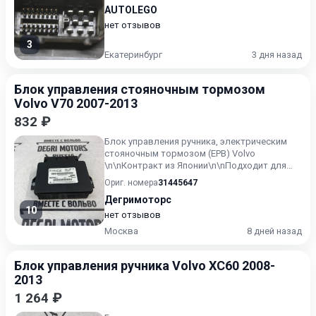
AUTOLEGO
нет отзывов
3
Екатеринбург
3 дня назад
Блок управления стояночным тормозом
Volvo V70 2007-2013
832 ₽
Блок управления ручника, электрическим
стояночным тормозом (EPB) Volvo
\n\nКонтракт из Японии\n\nПодходит для
моделей: S60 2011-2015 S80 200...
Ориг. номера
31445647
Дегримоторс
10
нет отзывов
Москва
8 дней назад
Блок управления ручника Volvo XC60 2008-
2013
1 264 ₽