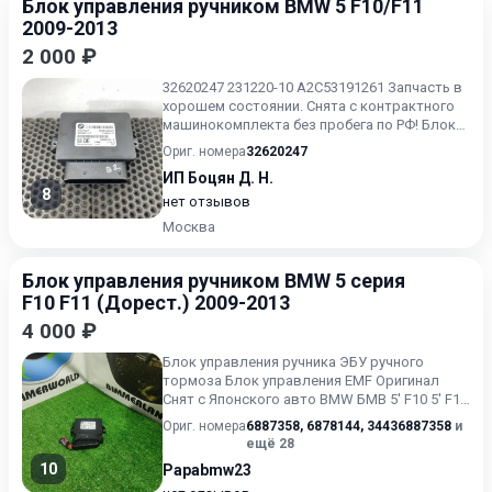
Блок управления ручником BMW 5 F10/F11
2009-2013
2 000 ₽
32620247 231220-10 A2C53191261 Запчасть в
хорошем состоянии. Снята с контрактного
машинокомплекта без пробега по РФ! Блок
управления стояно...
Ориг. номера
32620247
ИП Боцян Д. Н.
8
нет отзывов
Москва
Блок управления ручником BMW 5 серия
F10 F11 (Дорест.) 2009-2013
4 000 ₽
Блок управления ручника ЭБУ ручного
тормоза Блок управления EMF Оригинал
Снят с Японского авто BMW БМВ 5' F10 5' F10
LCI 5' F11 5' F11 LCI 5...
Ориг. номера
6887358
,
6878144
,
34436887358
и
ещё 28
10
Papabmw23