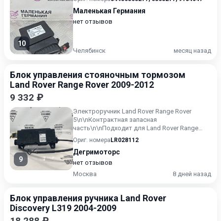
Маленькая Германия
нет отзывов
10
Челябинск
месяц назад
Блок управления стояночным тормозом
Land Rover Range Rover 2009-2012
9 332 ₽
Электроручник Land Rover Range Rover
5\n\nКонтрактная запасная
часть\n\nПодходит для Land Rover Range
Rover\n3 поколение, 2-й рестайлинг (20...
Ориг. номера
LR028112
Дегримоторс
9
нет отзывов
Москва
8 дней назад
Блок управления ручника Land Rover
Discovery L319 2004-2009
18 288 ₽