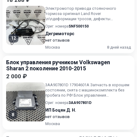
Электромотор привода стояночного
тормоза оригинал Land Rover
\n\nдеформации тросов, дефекты
оплетки\n\nПодходит для моделей:\nRANGE
Ориг. номера
SNF500150
ROVER SP...
Дегримоторс
12
нет отзывов
Москва
8 дней назад
Блок управления ручником Volkswagen
Sharan 2 поколение 2010-2015
2 000 ₽
3AA907801D 17904601A Запчасть в хорошем
состоянии, снята с машинокомплекта без
пробега по РФ! Блок управления
парковочным тормозом, эбу сто...
Ориг. номера
3AA907801D
ИП Боцян Д. Н.
8
нет отзывов
Москва