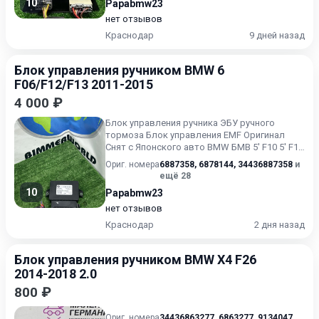
10
Papabmw23
нет отзывов
Краснодар
9 дней назад
Блок управления ручником BMW 6
F06/F12/F13 2011-2015
4 000 ₽
Блок управления ручника ЭБУ ручного
тормоза Блок управления EMF Оригинал
Снят с Японского авто BMW БМВ 5' F10 5' F10
LCI 5' F11 5' F11 LCI 5...
Ориг. номера
6887358
,
6878144
,
34436887358
и
ещё 28
10
Papabmw23
нет отзывов
Краснодар
2 дня назад
Блок управления ручником BMW X4 F26
2014-2018 2.0
800 ₽
Ориг. номера
34436863277
,
6863277
,
9134047