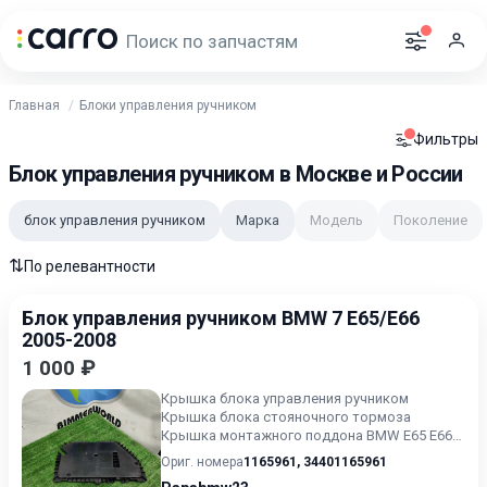
Главная
Блоки управления ручником
Фильтры
Блок управления ручником в Москве и России
блок управления ручником
Марка
Модель
Поколение
⇅
По релевантности
Блок управления ручником BMW 7 E65/E66
2005-2008
1 000 ₽
Крышка блока управления ручником
Крышка блока стояночного тормоза
Крышка монтажного поддона BMW E65 E66
БМВ Е65 Е66 В хорошем состоянии Без...
Ориг. номера
1165961
,
34401165961