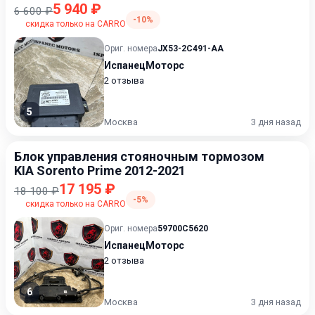
5 940 ₽
6 600 ₽
-10%
скидка только на CARRO
Ориг. номера
JX53-2C491-AA
ИспанецМоторс
2 отзыва
5
Москва
3 дня назад
Блок управления стояночным тормозом
KIA Sorento Prime 2012-2021
17 195 ₽
18 100 ₽
-5%
скидка только на CARRO
Ориг. номера
59700C5620
ИспанецМоторс
2 отзыва
6
Москва
3 дня назад