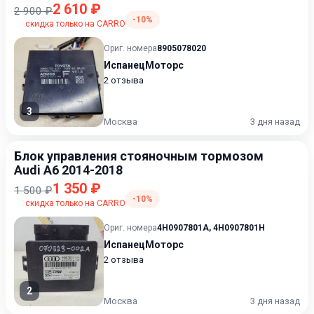
2 610 ₽
2 900 ₽
-10%
скидка только на CARRO
Ориг. номера
8905078020
ИспанецМоторс
2 отзыва
3
Москва
3 дня назад
Блок управления стояночным тормозом
Audi A6 2014-2018
1 350 ₽
1 500 ₽
-10%
скидка только на CARRO
Ориг. номера
4H0907801A
,
4H0907801H
ИспанецМоторс
2 отзыва
2
Москва
3 дня назад