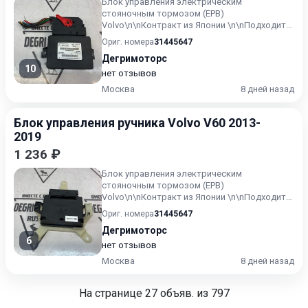
Блок управления электрическим
стояночным тормозом (EPB)
Volvo\n\nКонтракт из Японии \n\nПодходит
для моделей:\nS60 (2011-2018)\nS80 (2007-
Ориг. номера
31445647
20...
Дегримоторс
10
нет отзывов
Москва
8 дней назад
Блок управления ручника Volvo V60 2013-
2019
1 236 ₽
Блок управления электрическим
стояночным тормозом (EPB)
Volvo\n\nКонтракт из Японии \n\nПодходит
для моделей:\nS60 (2011-2018)\nS80 (2007-
Ориг. номера
31445647
20...
Дегримоторс
6
нет отзывов
Москва
8 дней назад
На странице
27
объяв. из 797