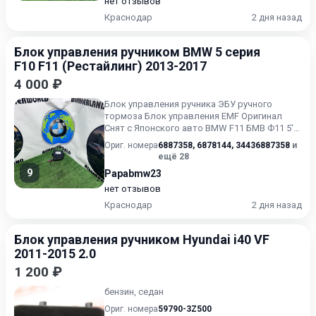
нет отзывов
Краснодар
2 дня назад
Блок управления ручником BMW 5 серия
F10 F11 (Рестайлинг) 2013-2017
4 000 ₽
Блок управления ручника ЭБУ ручного
тормоза Блок управления EMF Оригинал
Снят с Японского авто BMW F11 БМВ Ф11 5'
F10 5' F10 LCI 5' F11 5' F...
Ориг. номера
6887358
,
6878144
,
34436887358
и
ещё 28
9
Papabmw23
нет отзывов
Краснодар
2 дня назад
Блок управления ручником Hyundai i40 VF
2011-2015 2.0
1 200 ₽
бензин, седан
Ориг. номера
59790-3Z500