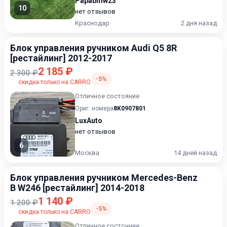
Papabmw23
10
нет отзывов
Краснодар
2 дня назад
Блок управления ручником Audi Q5 8R
[рестайлинг] 2012-2017
2 185 ₽
2 300 ₽
-5%
скидка только на CARRO
Отличное состояние
Ориг. номера
8K0907801
LuxAuto
нет отзывов
6
Москва
14 дней назад
Блок управления ручником Mercedes-Benz
B W246 [рестайлинг] 2014-2018
1 140 ₽
1 200 ₽
-5%
скидка только на CARRO
Отличное состочние