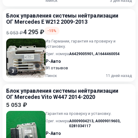
Минск
3 дня назад
Блок управления системы нейтрализации
ОГ Mercedes E W212 2009-2013
4 295 ₽
-15%
5 053 ₽
Из Германии, гарантия на проверку и
установку.
Ориг. номера
A6429005901
,
A1644460054
Р-Авто
91 отзывов
3
Пинск
11 дней назад
Блок управления системы нейтрализации
ОГ Mercedes Vito W447 2014-2020
5 053 ₽
Гарантия на проверку и установку.
Ориг. номера
A0009004213
,
A0009019603
,
0281034117
Р-Авто