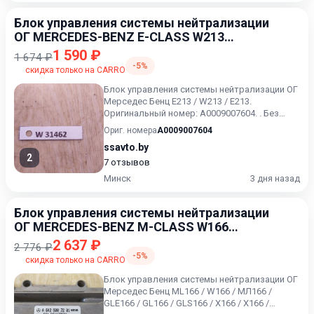
Блок управления системы нейтрализации
ОГ MERCEDES-BENZ E-CLASS W213
01/2016 -
1 590 ₽
1 674 ₽
-5%
скидка только на CARRO
Блок управления системы нейтрализации ОГ
Мерседес Бенц E213 / W213 / Е213.
Оригинальный номер: А0009007604. . Без
дефектов
Ориг. номера
A0009007604
ssavto.by
2
7 отзывов
Минск
3 дня назад
Блок управления системы нейтрализации
ОГ MERCEDES-BENZ M-CLASS W166
06/2011 - 12/2015
2 637 ₽
2 776 ₽
-5%
скидка только на CARRO
Блок управления системы нейтрализации ОГ
Мерседес Бенц ML166 / W166 / МЛ166 /
GLE166 / GL166 / GLS166 / X166 / Х166 /