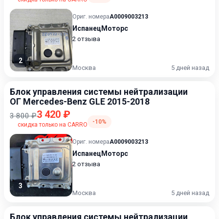
Ориг. номера
A0009003213
ИспанецМоторс
2 отзыва
2
Москва
5 дней назад
Блок управления системы нейтрализации
ОГ Mercedes-Benz GLE 2015-2018
3 420 ₽
3 800 ₽
-10%
скидка только на CARRO
Ориг. номера
A0009003213
ИспанецМоторс
2 отзыва
3
Москва
5 дней назад
Блок управления системы нейтрализации