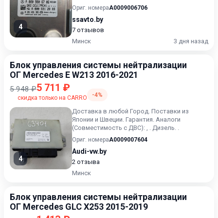
Без дефектов
Ориг. номера
A0009006706
ssavto.by
4
7 отзывов
Минск
3 дня назад
Блок управления системы нейтрализации
ОГ Mercedes E W213 2016-2021
5 711 ₽
5 948 ₽
-4%
скидка только на CARRO
Доставка в любой Город. Поставки из
Японии и Швеции. Гарантия. Аналоги
(Совместимость с ДВС): , . Дизель. .
Ориг. номера
A0009007604
Audi-vw.by
4
2 отзыва
Минск
Блок управления системы нейтрализации
ОГ Mercedes GLC X253 2015-2019