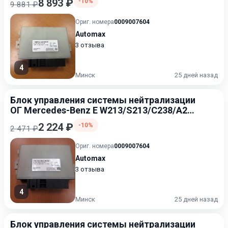
8 893 ₽
-10%
9 881 ₽
Ориг. номера
0009007604
Automax
3 отзыва
4
Минск
25 дней назад
Блок управления системы нейтрализации
ОГ Mercedes-Benz E W213/S213/C238/A238
2016-2021
2 224 ₽
-10%
2 471 ₽
Ориг. номера
0009007604
Automax
3 отзыва
4
Минск
25 дней назад
Блок управления системы нейтрализации