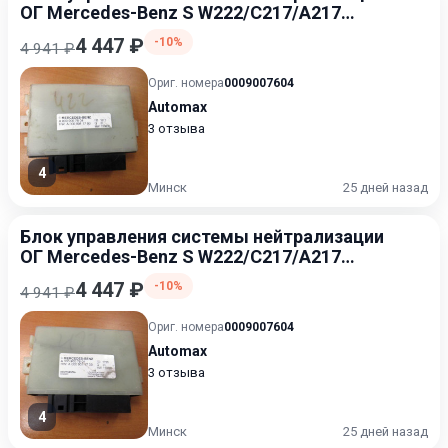
ОГ Mercedes-Benz S W222/C217/A217
2013-2017
4 447 ₽
-10%
4 941 ₽
Ориг. номера
0009007604
Automax
3 отзыва
4
Минск
25 дней назад
Блок управления системы нейтрализации
ОГ Mercedes-Benz S W222/C217/A217
2013-2017
4 447 ₽
-10%
4 941 ₽
Ориг. номера
0009007604
Automax
3 отзыва
4
Минск
25 дней назад