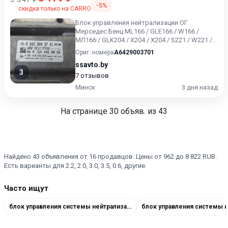
-5%
скидка только на CARRO
Блок управления нейтрализации ОГ
Мерседес Бенц ML166 / GLE166 / W166 /
МЛ166 / GLK204 / X204 / Х204 / S221 / W221 /
V221. Оригинальный номер...
Ориг. номера
A6429003701
ssavto.by
3
7 отзывов
Минск
3 дня назад
На странице
30
объяв. из 43
Найдено 43 объявления от 16 продавцов. Цены от 962 до 8 822 RUB.
Есть варианты для 2.2, 2.0, 3.0, 3.5, 0.6, другие.
Часто ищут
блок управления системы нейтрализации ОГ A0009003313