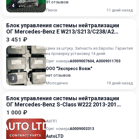
91 отзывов
4
Пинск
11 дней назад
Блок управления системы нейтрализации
ОГ Mercedes-Benz E W213/S213/C238/A238
2016-2021
3 451 ₽
Цена за штуку. Запчасть из Европы. Гарантия
на проверку установку 14 дней.
Ориг. номера
A0009007604
,
A0009011703
ООО "Экспресс Вояж"
нет отзывов
3
Молодечно
19 дней назад
Блок управления системы нейтрализации
ОГ Mercedes-Benz S-Class W222 2013-2017
0.6
1 000 ₽
АКПП
Ориг. номера
A0009003313
AutoLTD