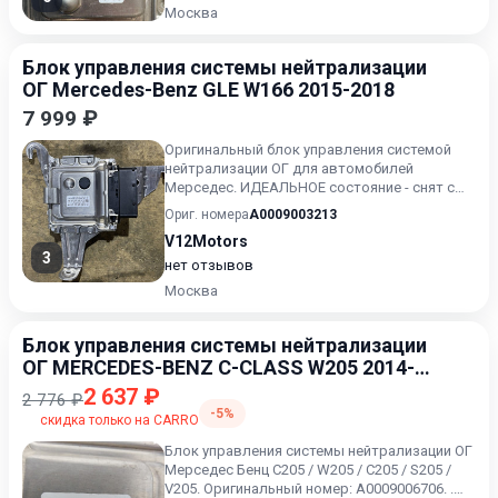
Москва
Блок управления системы нейтрализации
ОГ Mercedes-Benz GLE W166 2015-2018
7 999 ₽
Оригинальный блок управления системой
нейтрализации ОГ для автомобилей
Мерседес. ИДЕАЛЬНОЕ состояние - снят с
европейского автомобиля, произ...
Ориг. номера
A0009003213
V12Motors
3
нет отзывов
Москва
Блок управления системы нейтрализации
ОГ MERCEDES-BENZ C-CLASS W205 2014-
2018
2 637 ₽
2 776 ₽
-5%
скидка только на CARRO
Блок управления системы нейтрализации ОГ
Мерседес Бенц C205 / W205 / С205 / S205 /
V205. Оригинальный номер: А0009006706. .