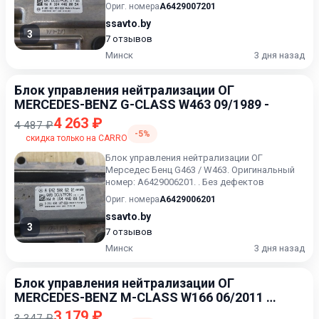
GLK204 / X204 / Х204 /...
Ориг. номера
A6429007201
ssavto.by
3
7 отзывов
Минск
3 дня назад
Блок управления нейтрализации ОГ
MERCEDES-BENZ G-CLASS W463 09/1989 -
4 263 ₽
4 487 ₽
-5%
скидка только на CARRO
Блок управления нейтрализации ОГ
Мерседес Бенц G463 / W463. Оригинальный
номер: А6429006201. . Без дефектов
Ориг. номера
A6429006201
ssavto.by
3
7 отзывов
Минск
3 дня назад
Блок управления нейтрализации ОГ
MERCEDES-BENZ M-CLASS W166 06/2011 -
12/2015
3 179 ₽
3 347 ₽