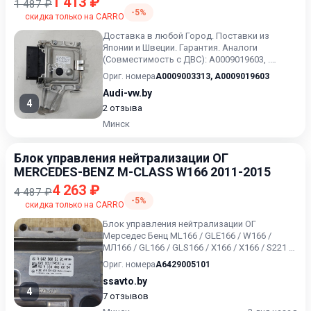
1 413 ₽
1 487 ₽
-5%
скидка только на CARRO
Доставка в любой Город. Поставки из
Японии и Швеции. Гарантия. Аналоги
(Совместимость с ДВС): A0009019603, .
Дизель. .
Ориг. номера
A0009003313
,
A0009019603
Audi-vw.by
4
2 отзыва
Минск
Блок управления нейтрализации ОГ
MERCEDES-BENZ M-CLASS W166 2011-2015
4 263 ₽
4 487 ₽
-5%
скидка только на CARRO
Блок управления нейтрализации ОГ
Мерседес Бенц ML166 / GLE166 / W166 /
МЛ166 / GL166 / GLS166 / X166 / Х166 / S221 /
W221 / V221 / E212 / W2...
Ориг. номера
A6429005101
ssavto.by
4
7 отзывов