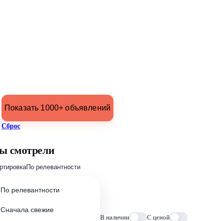
Показать 1000+ объявлений
Сброс
ы смотрели
ртировка
По релевантности
По релевантности
Сначала свежие
В наличии
С ценой