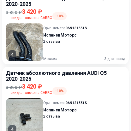
2020-2025
3 420 ₽
3 800 ₽
-10%
скидка только на CARRO
Ориг. номера
06N131551S
ИспанецМоторс
2 отзыва
4
Москва
3 дня назад
Датчик абсолютного давления AUDI Q5
2020-2025
3 420 ₽
3 800 ₽
-10%
скидка только на CARRO
Ориг. номера
06N131551S
ИспанецМоторс
2 отзыва
4