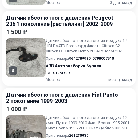
Москва
3 дня назад
Датчик абсолютного давления Peugeot
206 1 поколение [рестайлинг] 2002-2009
1 500 ₽
Датчик абсолютного давления воздуха 1.4
HDI DV4TD Ford Форд Фиеста Citroen C2
Citroen C3 Citroen Nemo 2004 Peugeot 207
Peugeot 307 2004 Peug...
Ориг. номера
9642789980
,
0798007510
ARB Авторазборка Булаев
3
нет отзывов
Москва
месяц назад
Датчик абсолютного давления Fiat Punto
2 поколение 1999-2003
1 000 ₽
Датчик абсолютного давления воздуха 1.2
Фиат Пунто 1999-2010 Фиат Брава 1995-2001
Фиат Браво 1995-2001 Фиат Добло 2001-2015
Фиат Панда 2003-...
Ориг. номера
261230030