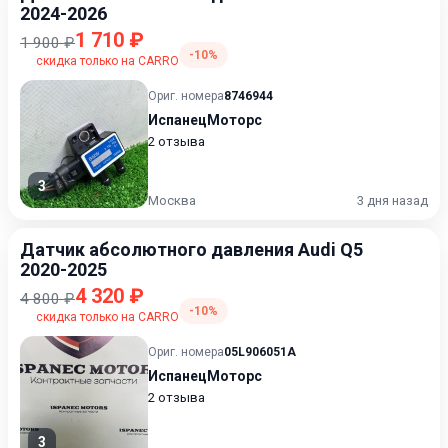
2024-2026
1 710 ₽
1 900 ₽
-10%
скидка только на CARRO
Ориг. номера
8746944
ИспанецМоторс
2 отзыва
3
Москва
3 дня назад
Датчик абсолютного давления Audi Q5
2020-2025
4 320 ₽
4 800 ₽
-10%
скидка только на CARRO
Ориг. номера
05L906051A
ИспанецМоторс
2 отзыва
3