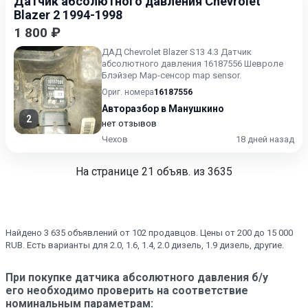
Датчик абсолютного давления Chevrolet
Blazer 2 1994-1998
1 800 ₽
ДАД Chevrolet Blazer S13 4.3 Датчик
абсолютного давления 16187556 Шевроле
Блэйзер Map-сенсор map sensor.
Ориг. номера
16187556
Авторазбор в Манушкино
2
нет отзывов
Чехов
18 дней назад
На странице
21
объяв. из 3635
Найдено 3 635 объявлений от 102 продавцов. Цены от 200 до 15 000
RUB. Есть варианты для 2.0, 1.6, 1.4, 2.0 дизель, 1.9 дизель, другие.
При покупке датчика абсолютного давления б/у
его необходимо проверить на соответствие
номинальным параметрам: