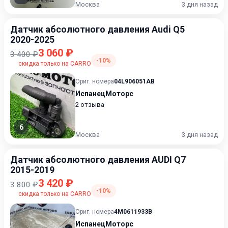
Москва
3 дня назад
Датчик абсолютного давления Audi Q5
2020-2025
3 060 ₽
3 400 ₽
-10%
скидка только на CARRO
Ориг. номера
04L906051AB
ИспанецМоторс
2 отзыва
6
Москва
3 дня назад
Датчик абсолютного давления AUDI Q7
2015-2019
3 420 ₽
3 800 ₽
-10%
скидка только на CARRO
Ориг. номера
4M0611933B
ИспанецМоторс