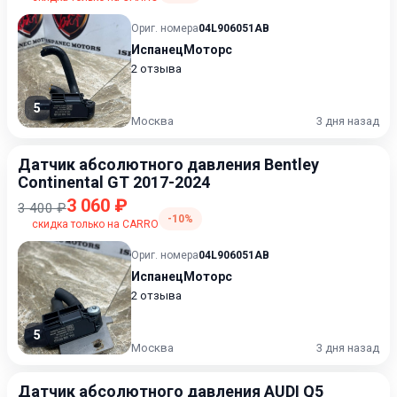
Ориг. номера
04L906051AB
ИспанецМоторс
2 отзыва
5
Москва
3 дня назад
Датчик абсолютного давления Bentley
Continental GT 2017-2024
3 060 ₽
3 400 ₽
-10%
скидка только на CARRO
Ориг. номера
04L906051AB
ИспанецМоторс
2 отзыва
5
Москва
3 дня назад
Датчик абсолютного давления AUDI Q5