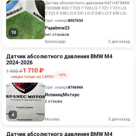
Датчик абсолютного давления N47 Н47 BMW
F30 БМВ Ф30 1' F20 1' F20 LCI 1' F21 1' F21 LCI
2' F22 3' E90 LCI 3' E91 LCI 3' E92 LCI 3' E93 LCI
3...
Ориг. номера
8507634
Papabmw23
10
нет отзывов
Краснодар
2 дня назад
Датчик абсолютного давления BMW M4
2024-2026
1 710 ₽
1 900 ₽
-10%
скидка только на CARRO
Ориг. номера
8746944
ИспанецМоторс
2 отзыва
4
Москва
3 дня назад
Датчик абсолютного давления BMW M4