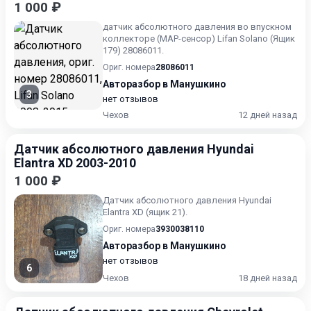
1 000 ₽
датчик абсолютного давления во впускном
коллекторе (MAP-сенсор) Lifan Solano (Ящик
179) 28086011.
Ориг. номера
28086011
Авторазбор в Манушкино
3
нет отзывов
Чехов
12 дней назад
Датчик абсолютного давления Hyundai
Elantra XD 2003-2010
1 000 ₽
Датчик абсолютного давления Hyundai
Elantra XD (ящик 21).
Ориг. номера
3930038110
Авторазбор в Манушкино
нет отзывов
6
Чехов
18 дней назад