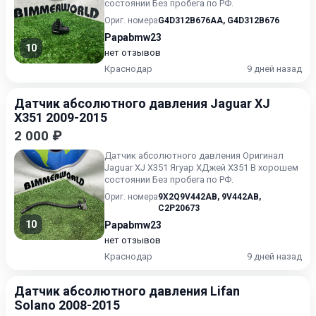
состоянии Без пробега по РФ.
Ориг. номера
G4D312B676AA
,
G4D312B676
Papabmw23
10
нет отзывов
Краснодар
9 дней назад
Датчик абсолютного давления Jaguar XJ
X351 2009-2015
2 000 ₽
Датчик абсолютного давления Оригинал
Jaguar XJ X351 Ягуар ХДжей Х351 В хорошем
состоянии Без пробега по РФ.
Ориг. номера
9X2Q9V442AB
,
9V442AB
,
C2P20673
10
Papabmw23
нет отзывов
Краснодар
9 дней назад
Датчик абсолютного давления Lifan
Solano 2008-2015