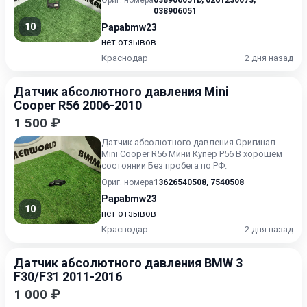
Ориг. номера
038906051D
,
0261230073
,
038906051
10
Papabmw23
нет отзывов
Краснодар
2 дня назад
Датчик абсолютного давления Mini
Cooper R56 2006-2010
1 500 ₽
Датчик абсолютного давления Оригинал
Mini Cooper R56 Мини Купер Р56 В хорошем
состоянии Без пробега по РФ.
Ориг. номера
13626540508
,
7540508
Papabmw23
10
нет отзывов
Краснодар
2 дня назад
Датчик абсолютного давления BMW 3
F30/F31 2011-2016
1 000 ₽