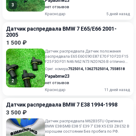
Papabmw23
3
нет отзывов
Краснодар
5 дней назад
Датчик распредвала BMW 7 E65/E66 2001-
2005
1 500 ₽
Датчик распредвала Датчик положения
распредвала Е65 Е60 Е90 Е87 Е70 F10 F20 F15
F25 F30 F01 N46 N62 N73 N20 N26 В отличном
состоянии С японс...
Ориг. номера
7525014
,
13627525014
,
7558518
Papabmw23
2
нет отзывов
Краснодар
11 дней назад
Датчик распредвала BMW 7 E38 1994-1998
3 500 ₽
Датчик распредвала M62B35TU Оригинал
BMW E38 БМВ Е38 5' E39 7' E38 X5 E53 Z8 E52 В
хорошем состоянии Без пробега по РФ.