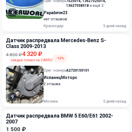
Ориг. номера
7525014
,
13627525014
,
13627558518
и ещё 2
4
Papabmw23
нет отзывов
Краснодар
5 дней назад
Датчик распредвала Mercedes-Benz S-
Class 2009-2013
4 320 ₽
4 800 ₽
-10%
скидка только на CARRO
Ориг. номера
A2720150101
ИспанецМоторс
2 отзыва
9
Москва
5 дней назад
Датчик распредвала BMW 5 E60/E61 2002-
2007
1 500 ₽