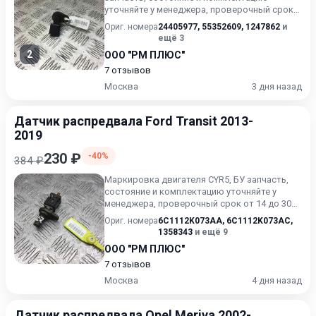
уточняйте у менеджера, проверочный срок
от 14 до 30 дней.
Ориг. номера
24405977
,
55352609
,
1247862
и
ещё 3
2
ООО "РМ ПЛЮС"
7 отзывов
Москва
3 дня назад
Датчик распредвала Ford Transit 2013-
2019
230 ₽
-40%
384 ₽
Маркировка двигателя CYR5, БУ запчасть,
состояние и комплектацию уточняйте у
менеджера, проверочный срок от 14 до 30
дней.
Ориг. номера
6C1112K073AA
,
6C1112K073AC
,
1358343
и ещё 9
ООО "РМ ПЛЮС"
7 отзывов
Москва
4 дня назад
Датчик распредвала Opel Meriva 2002-