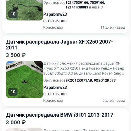
Ориг. номера
12147539166
,
7539166
,
12141438083
и ещё 3
10
Papabmw23
нет отзывов
Краснодар
11 дней назад
Датчик распредвала Jaguar XF X250 2007-
2011
3 500 ₽
Датчик положения распредвала Jaguar XF
Ягуар ХФ Х250 X250 Ленд Ровер Рендж Ровер
306дт 306дтх 3.0 в6 дизель Land Rover Range
Rover 306dt 306...
Ориг. номера
9X2Q12K073AB
,
9X2Q12K073
Papabmw23
10
нет отзывов
Краснодар
5 дней назад
Датчик распредвала BMW i3 I01 2013-2017
3 000 ₽
Датчик распредвала Датчик положения