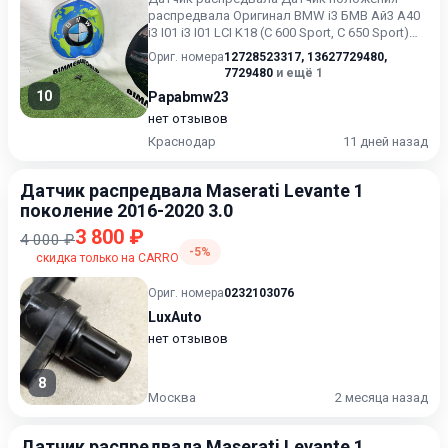
распредвала Оригинал BMW i3 БМВ Ай3 A40
i3 I01 i3 I01 LCI K18 (C 600 Sport, C 650 Sport)
K19 (C 650 GT)...
Ориг. номера
12728523317
,
13627729480
,
7729480
и ещё 1
10
Papabmw23
нет отзывов
Краснодар
11 дней назад
Датчик распредвала Maserati Levante 1
поколение 2016-2020 3.0
3 800 ₽
4 000 ₽
-5%
скидка только на CARRO
Ориг. номера
0232103076
LuxAuto
нет отзывов
8
Москва
2 месяца назад
Датчик распредвала Maserati Levante 1