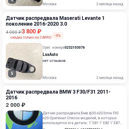
Москва
2 месяца назад
Датчик распредвала Maserati Levante 1
поколение 2016-2020 3.0
3 800 ₽
4 000 ₽
-5%
скидка только на CARRO
Ориг. номера
0232103076
LuxAuto
нет отзывов
5
Москва
2 месяца назад
Датчик распредвала BMW 3 F30/F31 2011-
2016
2 000 ₽
Датчик распредвала Бмв ф30 н20 bmw f30
n20 Оригинал Список моделей, в которых
используется эта деталь: 1' E81 1' E82 1' E87
1' E88 1' F20 1'...