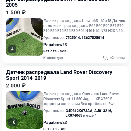
2005
1 500 ₽
Датчик распредвала bmw e65 n62b48 Датчик
положения распредвала Е65 Е60 Е90 Е87 Е70
F10 F20 F15 F25 F30 F01 N46 N62 N73 N20 N26
В отличном со...
Ориг. номера
7525014
,
13627525014
Papabmw23
4
нет отзывов
Краснодар
5 дней назад
Датчик распредвала Land Rover Discovery
Sport 2014-2019
2 000 ₽
Датчик распредвала Оригинал Land Rover
Discovery Sport 1 L550 Jaguar XE X760 В
хорошем состоянии Без пробега по РФ.
Ориг. номера
G4D312K073AA
,
AJ813216
,
LR074065
и ещё 1
10
Papabmw23
нет отзывов