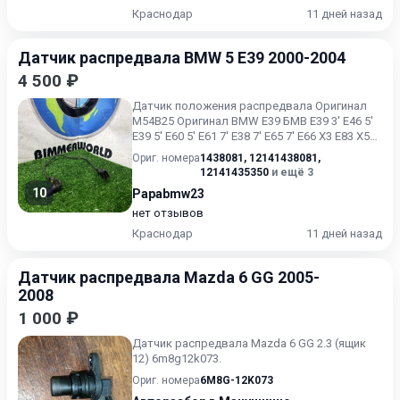
Краснодар
11 дней назад
Датчик распредвала BMW 5 E39 2000-2004
4 500 ₽
Датчик положения распредвала Оригинал
M54B25 Оригинал BMW E39 БМВ Е39 3' E46 5'
E39 5' E60 5' E61 7' E38 7' E65 7' E66 X3 E83 X5
E53 Z3 E36...
Ориг. номера
1438081
,
12141438081
,
12141435350
и ещё 3
10
Papabmw23
нет отзывов
Краснодар
11 дней назад
Датчик распредвала Mazda 6 GG 2005-
2008
1 000 ₽
Датчик распредвала Mazda 6 GG 2.3 (ящик
12) 6m8g12k073.
Ориг. номера
6M8G-12K073