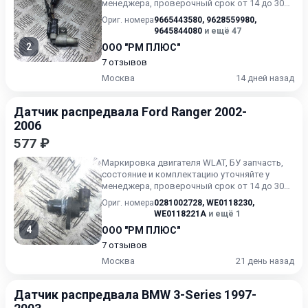
менеджера, проверочный срок от 14 до 30
дней.
Ориг. номера
9665443580
,
9628559980
,
9645844080
и ещё 47
2
ООО "РМ ПЛЮС"
7 отзывов
Москва
14 дней назад
Датчик распредвала Ford Ranger 2002-
2006
577 ₽
Маркировка двигателя WLAT, БУ запчасть,
состояние и комплектацию уточняйте у
менеджера, проверочный срок от 14 до 30
дней.
Ориг. номера
0281002728
,
WE0118230
,
WE0118221A
и ещё 1
4
ООО "РМ ПЛЮС"
7 отзывов
Москва
21 день назад
Датчик распредвала BMW 3-Series 1997-