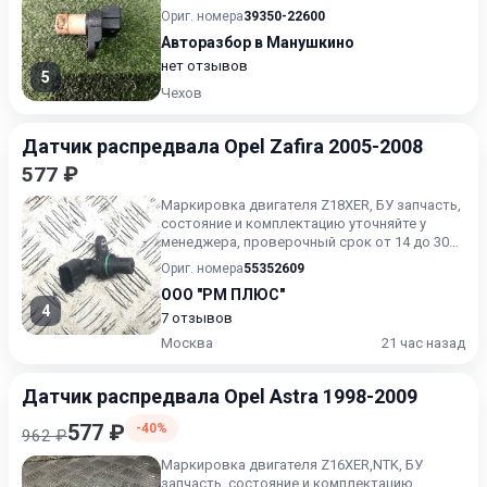
Ориг. номера
39350-22600
Авторазбор в Манушкино
нет отзывов
5
Чехов
Датчик распредвала Opel Zafira 2005-2008
577 ₽
Маркировка двигателя Z18XER, БУ запчасть,
состояние и комплектацию уточняйте у
менеджера, проверочный срок от 14 до 30
дней.
Ориг. номера
55352609
ООО "РМ ПЛЮС"
4
7 отзывов
Москва
21 час назад
Датчик распредвала Opel Astra 1998-2009
577 ₽
-40%
962 ₽
Маркировка двигателя Z16XER,NTK, БУ
запчасть, состояние и комплектацию