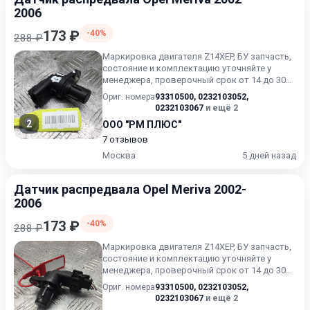
2006
173 ₽
-40%
288 ₽
Маркировка двигателя Z14XEP, БУ запчасть,
состояние и комплектацию уточняйте у
менеджера, проверочный срок от 14 до 30
дней.
Ориг. номера
93310500
,
0232103052
,
0232103067
и ещё 2
2
ООО "РМ ПЛЮС"
7 отзывов
Москва
5 дней назад
Датчик распредвала Opel Meriva 2002-
2006
173 ₽
-40%
288 ₽
Маркировка двигателя Z14XEP, БУ запчасть,
состояние и комплектацию уточняйте у
менеджера, проверочный срок от 14 до 30
дней.
Ориг. номера
93310500
,
0232103052
,
0232103067
и ещё 2