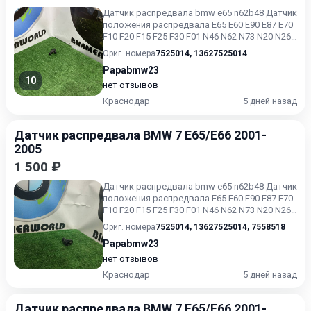
Датчик распредвала bmw e65 n62b48 Датчик
положения распредвала Е65 Е60 Е90 Е87 Е70
F10 F20 F15 F25 F30 F01 N46 N62 N73 N20 N26
В отличном со...
Ориг. номера
7525014
,
13627525014
Papabmw23
10
нет отзывов
Краснодар
5 дней назад
Датчик распредвала BMW 7 E65/E66 2001-
2005
1 500 ₽
Датчик распредвала bmw e65 n62b48 Датчик
положения распредвала Е65 Е60 Е90 Е87 Е70
F10 F20 F15 F25 F30 F01 N46 N62 N73 N20 N26
В отличном со...
Ориг. номера
7525014
,
13627525014
,
7558518
Papabmw23
нет отзывов
Краснодар
5 дней назад
Датчик распредвала BMW 7 E65/E66 2001-