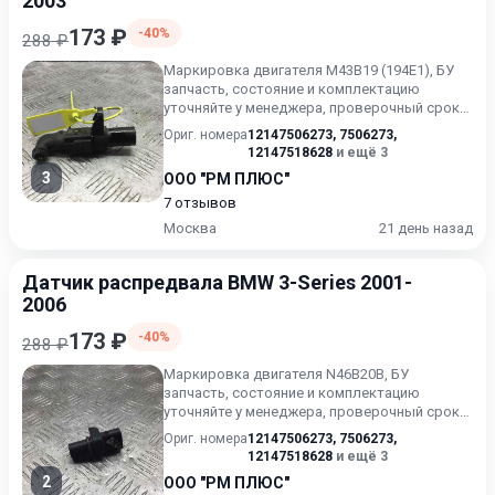
2003
173 ₽
-40%
288 ₽
Маркировка двигателя M43B19 (194E1), БУ
запчасть, состояние и комплектацию
уточняйте у менеджера, проверочный срок
от 14 до 30 дней.
Ориг. номера
12147506273
,
7506273
,
12147518628
и ещё 3
3
ООО "РМ ПЛЮС"
7 отзывов
Москва
21 день назад
Датчик распредвала BMW 3-Series 2001-
2006
173 ₽
-40%
288 ₽
Маркировка двигателя N46B20B, БУ
запчасть, состояние и комплектацию
уточняйте у менеджера, проверочный срок
от 14 до 30 дней.
Ориг. номера
12147506273
,
7506273
,
12147518628
и ещё 3
2
ООО "РМ ПЛЮС"