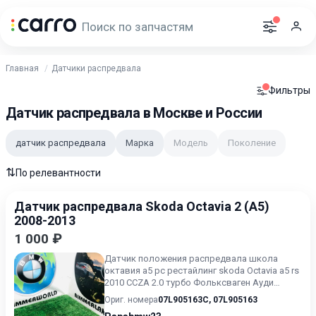
Главная
Датчики распредвала
Фильтры
Датчик распредвала в Москве и России
датчик распредвала
Марка
Модель
Поколение
⇅
По релевантности
Датчик распредвала Skoda Octavia 2 (A5)
2008-2013
1 000 ₽
Датчик положения распредвала школа
октавия а5 рс рестайлинг skoda Octavia a5 rs
2010 CCZA 2.0 турбо Фольксваген Ауди
Volkswagen Vw Audi Ориг...
Ориг. номера
07L905163C
,
07L905163