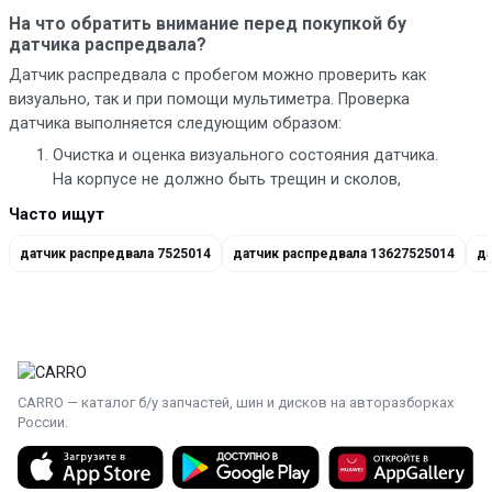
На что обратить внимание перед покупкой бу
датчика распредвала?
Датчик распредвала с пробегом можно проверить как
визуально, так и при помощи мультиметра. Проверка
датчика выполняется следующим образом:
Очистка и оценка визуального состояния датчика.
На корпусе не должно быть трещин и сколов,
глубоких царапин.
Часто ищут
Считывающий элемент не может иметь видимых
следов механического воздействия, царапин.
датчик распредвала 7525014
датчик распредвала 13627525014
да
Проверка реакции датчика на возбудитель
индуктивности. Подаем питание 12 В на два
контакта датчика и меряем напряжение на
сигнальном (как правило, центральном) контакте.
Подносим металлический предмет к рабочей части
датчика, при этом напряжение на сигнальном
CARRO — каталог б/у запчастей, шин и дисков на авторазборках
контакте должно упасть на 80-85%.
России.