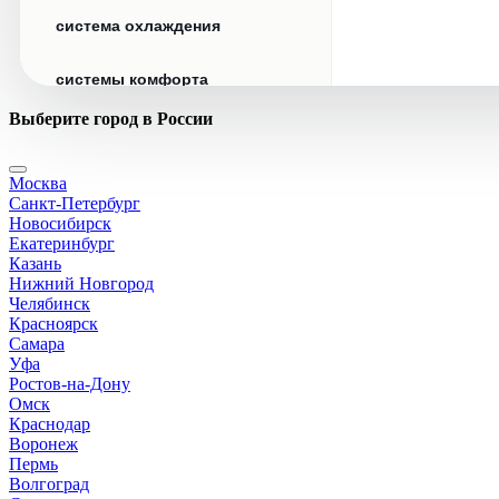
система охлаждения
системы комфорта
Выберите город в России
стекла
Москва
стеклоочистители
Санкт-Петербург
Новосибирск
топливная система
Екатеринбург
Казань
Нижний Новгород
тормозная система
Челябинск
Красноярск
Самара
трансмиссия
Уфа
Ростов-на-Дону
электрика
Омск
Краснодар
Воронеж
Пермь
Волгоград