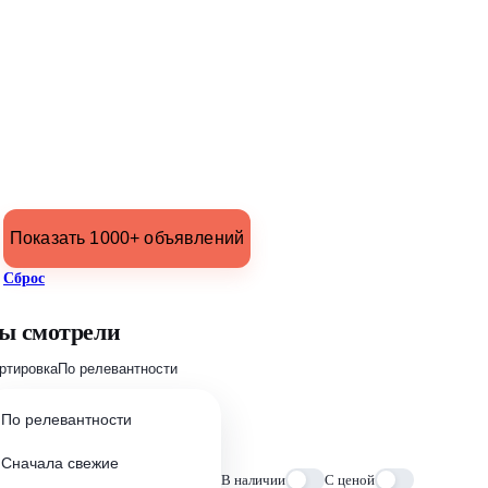
Показать 1000+ объявлений
Сброс
ы смотрели
ртировка
По релевантности
По релевантности
Сначала свежие
В наличии
С ценой