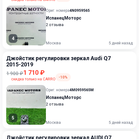
Ориг. номера
4N0959565
ИспанецМоторс
2 отзыва
4
Москва
5 дней назад
Джойстик регулировки зеркал Audi Q7
2015-2019
1 710 ₽
1 900 ₽
-10%
скидка только на CARRO
Ориг. номера
4M0959565M
ИспанецМоторс
2 отзыва
5
Москва
5 дней назад
Джойстик регулировки зеркал AUDI Q7