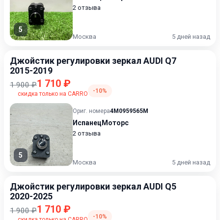
2 отзыва
5
Москва
5 дней назад
Джойстик регулировки зеркал AUDI Q7
2015-2019
1 710 ₽
1 900 ₽
-10%
скидка только на CARRO
Ориг. номера
4M0959565M
ИспанецМоторс
2 отзыва
5
Москва
5 дней назад
Джойстик регулировки зеркал AUDI Q5
2020-2025
1 710 ₽
1 900 ₽
-10%
скидка только на CARRO