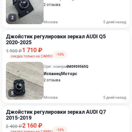
2 отзыва
2
Москва
5 дней назад
Джойстик регулировки зеркал AUDI Q5
2020-2025
1 710 ₽
1 900 ₽
-10%
скидка только на CARRO
Ориг. номера
4M0959565Q
ИспанецМоторс
2 отзыва
5
Москва
5 дней назад
Джойстик регулировки зеркал AUDI Q7
2015-2019
2 160 ₽
2 400 ₽
-10%
скидка только на CARRO