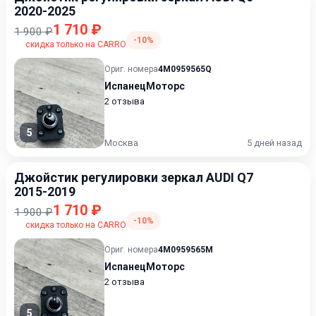
2020-2025
1 710 ₽
1 900 ₽
-10%
скидка только на CARRO
Ориг. номера
4M0959565Q
ИспанецМоторс
2 отзыва
5
Москва
5 дней назад
Джойстик регулировки зеркал AUDI Q7
2015-2019
1 710 ₽
1 900 ₽
-10%
скидка только на CARRO
Ориг. номера
4M0959565M
ИспанецМоторс
2 отзыва
5