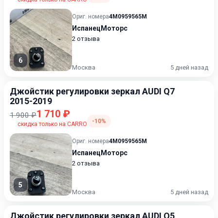
Ориг. номера
4M0959565M
ИспанецМоторс
2 отзыва
6
Москва
5 дней назад
Джойстик регулировки зеркал AUDI Q7
2015-2019
1 710 ₽
1 900 ₽
-10%
скидка только на CARRO
Ориг. номера
4M0959565M
ИспанецМоторс
2 отзыва
5
Москва
5 дней назад
Джойстик регулировки зеркал AUDI Q5