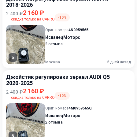
2018-2026
2 160 ₽
2 400 ₽
-10%
скидка только на CARRO
Ориг. номера
4N0959565
ИспанецМоторс
2 отзыва
5
Москва
5 дней назад
Джойстик регулировки зеркал AUDI Q5
2020-2025
2 160 ₽
2 400 ₽
-10%
скидка только на CARRO
Ориг. номера
4M0959565Q
ИспанецМоторс
2 отзыва
5