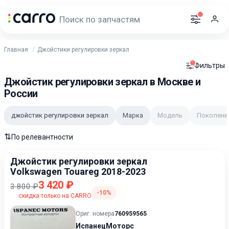
Главная
Джойстики регулировки зеркал
Фильтры
Джойстик регулировки зеркал в Москве и
России
джойстик регулировки зеркал
Марка
Модель
Поколени
⇅
По релевантности
Джойстик регулировки зеркал
Volkswagen Touareg 2018-2023
3 420 ₽
3 800 ₽
-10%
скидка только на CARRO
Ориг. номера
760959565
ИспанецМоторс