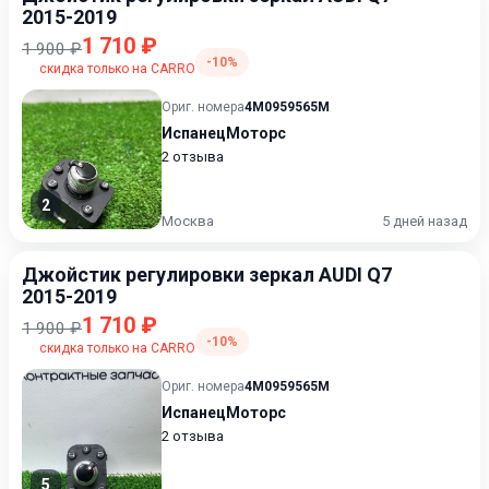
2015-2019
1 710 ₽
1 900 ₽
-10%
скидка только на CARRO
Ориг. номера
4M0959565M
ИспанецМоторс
2 отзыва
2
Москва
5 дней назад
Джойстик регулировки зеркал AUDI Q7
2015-2019
1 710 ₽
1 900 ₽
-10%
скидка только на CARRO
Ориг. номера
4M0959565M
ИспанецМоторс
2 отзыва
5