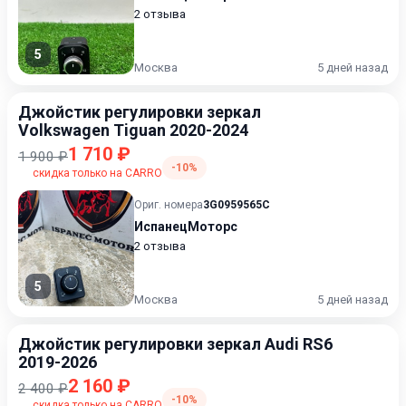
2 отзыва
5
Москва
5 дней назад
Джойстик регулировки зеркал
Volkswagen Tiguan 2020-2024
1 710 ₽
1 900 ₽
-10%
скидка только на CARRO
Ориг. номера
3G0959565C
ИспанецМоторс
2 отзыва
5
Москва
5 дней назад
Джойстик регулировки зеркал Audi RS6
2019-2026
2 160 ₽
2 400 ₽
-10%
скидка только на CARRO