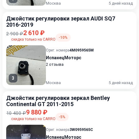
Москва
5 дней назад
Джойстик регулировки зеркал AUDI SQ7
2016-2019
2 610 ₽
2 900 ₽
-10%
скидка только на CARRO
Ориг. номера
4M0959565M
ИспанецМоторс
2 отзыва
3
Москва
5 дней назад
Джойстик регулировки зеркал Bentley
Continental GT 2011-2015
9 880 ₽
10 400 ₽
-5%
скидка только на CARRO
Ориг. номера
3W0959565C
ИспанецМоторс