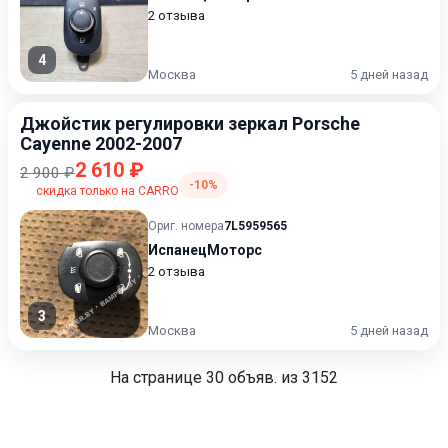
2 отзыва
4
Москва
5 дней назад
Джойстик регулировки зеркал Porsche
Cayenne 2002-2007
2 610 ₽
2 900 ₽
-10%
скидка только на CARRO
Ориг. номера
7L5959565
ИспанецМоторс
2 отзыва
3
Москва
5 дней назад
На странице
30
объяв. из 3152