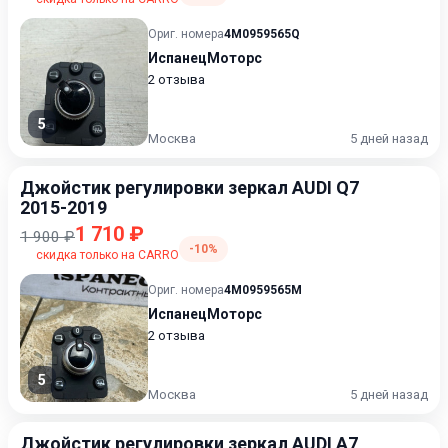
Ориг. номера
4M0959565Q
ИспанецМоторс
2 отзыва
5
Москва
5 дней назад
Джойстик регулировки зеркал AUDI Q7
2015-2019
1 710 ₽
1 900 ₽
-10%
скидка только на CARRO
Ориг. номера
4M0959565M
ИспанецМоторс
2 отзыва
5
Москва
5 дней назад
Джойстик регулировки зеркал AUDI A7