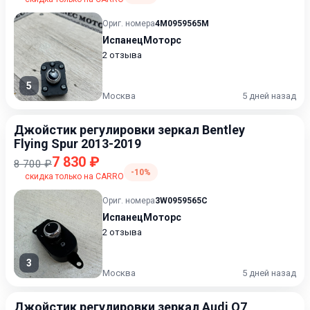
Ориг. номера
4M0959565M
ИспанецМоторс
2 отзыва
5
Москва
5 дней назад
Джойстик регулировки зеркал Bentley
Flying Spur 2013-2019
7 830 ₽
8 700 ₽
-10%
скидка только на CARRO
Ориг. номера
3W0959565C
ИспанецМоторс
2 отзыва
3
Москва
5 дней назад
Джойстик регулировки зеркал Audi Q7