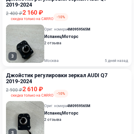
2019-2024
2 160 ₽
2 400 ₽
-10%
скидка только на CARRO
Ориг. номера
4M0959565M
ИспанецМоторс
2 отзыва
3
Москва
5 дней назад
Джойстик регулировки зеркал AUDI Q7
2019-2024
2 610 ₽
2 900 ₽
-10%
скидка только на CARRO
Ориг. номера
4M0959565M
ИспанецМоторс
2 отзыва
3