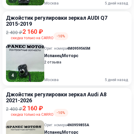
Москва
5 дней назад
Джойстик регулировки зеркал AUDI Q7
2015-2019
2 160 ₽
2 400 ₽
-10%
скидка только на CARRO
Ориг. номера
4M0959565M
ИспанецМоторс
2 отзыва
4
Москва
5 дней назад
Джойстик регулировки зеркал Audi A8
2021-2026
2 160 ₽
2 400 ₽
-10%
скидка только на CARRO
Ориг. номера
4N0959855A
ИспанецМоторс