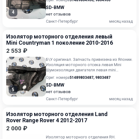
Ориг. номера
51489804900
,
9804900
SD-BMW
4
нет отзывов
Санкт-Петербург
месяц назад
Изолятор моторного отделения левый
Mini Countryman 1 поколение 2010-2016
2 553 ₽
Б\У oригинaл. Запчасть привезена из Японии.
Изоляция моторного отсека левая Mini
Шумоизоляция двигателя левая mini
Countryman R60 Шумоизоляц...
Ориг. номера
51489803487
,
9803487
SD-BMW
5
нет отзывов
Санкт-Петербург
месяц назад
Изолятор моторного отделения Land
Rover Range Rover 4 2012-2017
2 000 ₽
Изолятор моторного отделения RH.