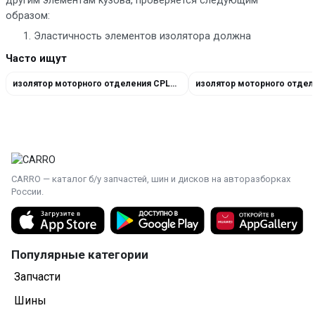
другим элементам кузова, проверяется следующим
образом:
Эластичность элементов изолятора должна
оставаться соизмеримой новым. Не допускается
Часто ищут
потеря эластичности, что вызовет трещины и
разрывы во время эксплуатации.
изолятор моторного отделения CPLA01590CE
Места установки и точки крепления уплотнителя
должны в точности соответствовать штатным.
Проверяем изолятор на целостность — не
допускается наличие выкрашивания, трещин и
разрывов, видимых примятостей и потери
заводской геометрии.
CARRO — каталог б/у запчастей, шин и дисков на авторазборках
Изолятор должен обеспечивать равномерную
России.
герметизацию по всему периметру моторного
отсека.
Популярные категории
Запчасти
Шины