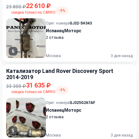
22 610 ₽
23 800 ₽
-5%
скидка только на CARRO
Ориг. номера
GJ32-5H343
ИспанецМоторс
2 отзыва
6
Москва
3 дня назад
Катализатор Land Rover Discovery Sport
2014-2019
31 635 ₽
33 300 ₽
-5%
скидка только на CARRO
Ориг. номера
GJ325G267AF
ИспанецМоторс
2 отзыва
5
Москва
3 дня назад