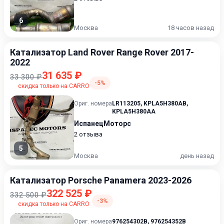
6
Москва
18 часов назад
Катализатор Land Rover Range Rover 2017-
2022
31 635 ₽
33 300 ₽
-5%
скидка только на CARRO
Ориг. номера
LR113205
,
KPLA5H380AB
,
KPLA5H380AA
ИспанецМоторс
2 отзыва
5
Москва
день назад
Катализатор Porsche Panamera 2023-2026
322 525 ₽
332 500 ₽
-3%
скидка только на CARRO
Ориг. номера
976254302B
,
976254352B