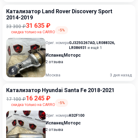
Катализатор Land Rover Discovery Sport
2014-2019
31 635 ₽
33 300 ₽
-5%
скидка только на CARRO
Ориг. номера
GJ325G267AD
,
LR088326
,
LR086931
и ещё 1
ИспанецМоторс
2 отзыва
5
Москва
3 дня назад
Катализатор Hyundai Santa Fe 2018-2021
16 245 ₽
17 100 ₽
-5%
скидка только на CARRO
Ориг. номера
K02F100
ИспанецМоторс
2 отзыва