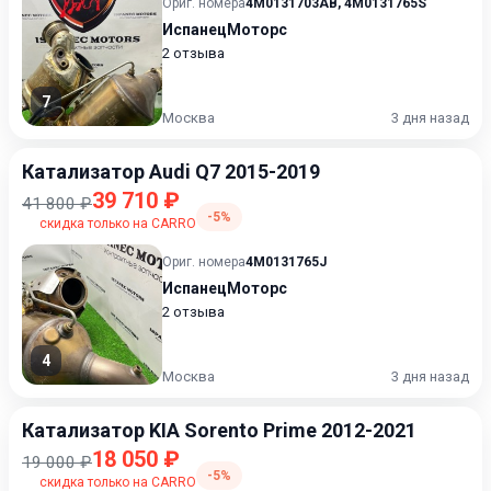
Ориг. номера
4M0131703AB
,
4M0131765S
ИспанецМоторс
2 отзыва
7
Москва
3 дня назад
Катализатор Audi Q7 2015-2019
39 710 ₽
41 800 ₽
-5%
скидка только на CARRO
Ориг. номера
4M0131765J
ИспанецМоторс
2 отзыва
4
Москва
3 дня назад
Катализатор KIA Sorento Prime 2012-2021
18 050 ₽
19 000 ₽
-5%
скидка только на CARRO