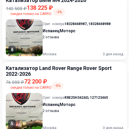
Катализатор BMW M4 2024-2026
138 225 ₽
142 500 ₽
-3%
скидка только на CARRO
Ориг. номера
18328468987
,
18328468988
ИспанецМоторс
2 отзыва
8
Москва
3 дня назад
Катализатор Land Rover Range Rover Sport
2022-2026
72 200 ₽
76 000 ₽
-5%
скидка только на CARRO
Ориг. номера
R8E25H342AD
,
127123465
ИспанецМоторс
2 отзыва
5
Москва
3 дня назад