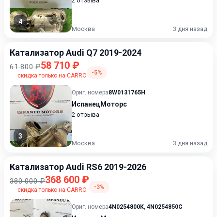
2 отзыва
4
Москва
3 дня назад
Катализатор Audi Q7 2019-2024
58 710 ₽
61 800 ₽
-5%
скидка только на CARRO
Ориг. номера
8W0131765H
ИспанецМоторс
2 отзыва
3
Москва
3 дня назад
Катализатор Audi RS6 2019-2026
368 600 ₽
380 000 ₽
-3%
скидка только на CARRO
Ориг. номера
4N0254800K
,
4N0254850C