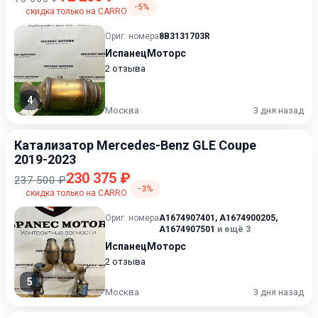
-5%
скидка только на CARRO
Ориг. номера
8B3131703R
ИспанецМоторс
2 отзыва
4
Москва
3 дня назад
Катализатор Mercedes-Benz GLE Coupe
2019-2023
230 375 ₽
237 500 ₽
-3%
скидка только на CARRO
Ориг. номера
A1674907401
,
A1674900205
,
A1674907501
и ещё 3
ИспанецМоторс
2 отзыва
5
Москва
3 дня назад