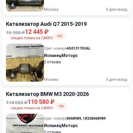
4
Москва
3 дня назад
Катализатор Audi Q7 2015-2019
12 445 ₽
13 100 ₽
-5%
скидка только на CARRO
Ориг. номера
4G0131703AL
ИспанецМоторс
2 отзыва
6
Москва
3 дня назад
Катализатор BMW M3 2020-2026
110 580 ₽
114 000 ₽
-3%
скидка только на CARRO
Ориг. номера
8468989
,
18328468989
ИспанецМоторс
2 отзыва