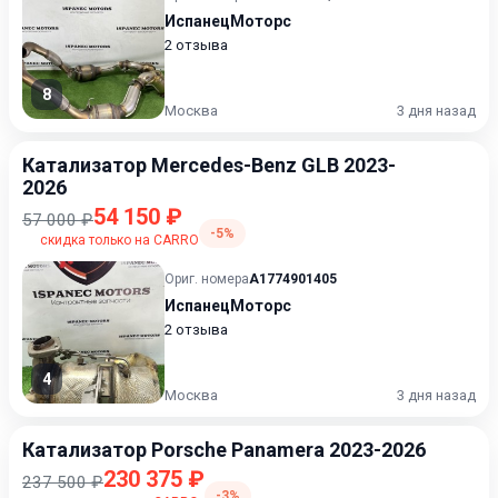
ИспанецМоторс
2 отзыва
8
Москва
3 дня назад
Катализатор Mercedes-Benz GLB 2023-
2026
54 150 ₽
57 000 ₽
-5%
скидка только на CARRO
Ориг. номера
A1774901405
ИспанецМоторс
2 отзыва
4
Москва
3 дня назад
Катализатор Porsche Panamera 2023-2026
230 375 ₽
237 500 ₽
-3%