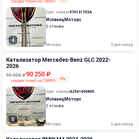
скидка только на CARRO
Ориг. номера
976131703A
ИспанецМоторс
2 отзыва
4
Москва
3 дня назад
Катализатор Mercedes-Benz GLC 2022-
2026
90 250 ₽
95 000 ₽
-5%
скидка только на CARRO
Ориг. номера
A2541406800
ИспанецМоторс
2 отзыва
5
Москва
3 дня назад