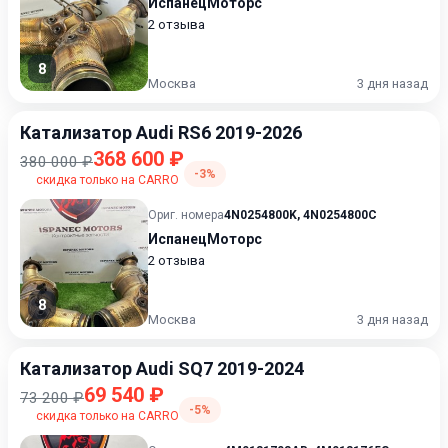
ИспанецМоторс
2 отзыва
8
Москва
3 дня назад
Катализатор Audi RS6 2019-2026
368 600 ₽
380 000 ₽
-3%
скидка только на CARRO
Ориг. номера
4N0254800K
,
4N0254800C
ИспанецМоторс
2 отзыва
8
Москва
3 дня назад
Катализатор Audi SQ7 2019-2024
69 540 ₽
73 200 ₽
-5%
скидка только на CARRO