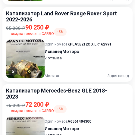
Катализатор Land Rover Range Rover Sport
2022-2026
90 250 ₽
95 000 ₽
-5%
скидка только на CARRO
Ориг. номера
KPLA5E212CD
,
LR162991
ИспанецМоторс
2 отзыва
6
Москва
3 дня назад
Катализатор Mercedes-Benz GLE 2018-
2023
72 200 ₽
76 000 ₽
-5%
скидка только на CARRO
Ориг. номера
A6561404300
ИспанецМоторс