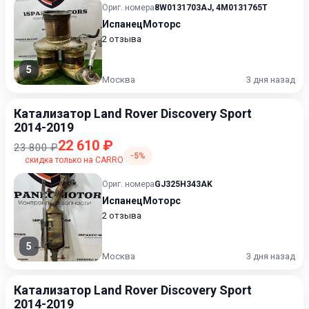
Ориг. номера
8W0131703AJ
,
4M0131765T
ИспанецМоторс
2 отзыва
5
Москва
3 дня назад
Катализатор Land Rover Discovery Sport
2014-2019
22 610 ₽
23 800 ₽
-5%
скидка только на CARRO
Ориг. номера
GJ325H343AK
ИспанецМоторс
2 отзыва
5
Москва
3 дня назад
Катализатор Land Rover Discovery Sport
2014-2019