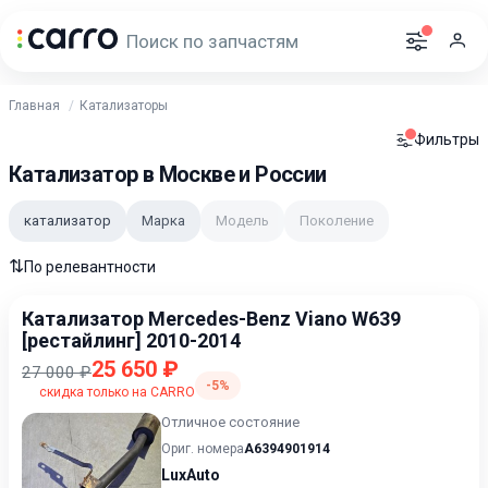
Главная
Катализаторы
Фильтры
Катализатор в Москве и России
катализатор
Марка
Модель
Поколение
⇅
По релевантности
Катализатор Mercedes-Benz Viano W639
[рестайлинг] 2010-2014
25 650 ₽
27 000 ₽
-5%
скидка только на CARRO
Отличное состояние
Ориг. номера
A6394901914
LuxAuto