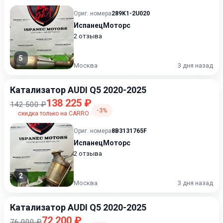
Ориг. номера
289K1-2U020
ИспанецМоторс
2 отзыва
5
Москва
3 дня назад
Катализатор AUDI Q5 2020-2025
138 225 ₽
142 500 ₽
-3%
скидка только на CARRO
Ориг. номера
8B3131765F
ИспанецМоторс
2 отзыва
2
Москва
3 дня назад
Катализатор AUDI Q5 2020-2025
72 200 ₽
76 000 ₽