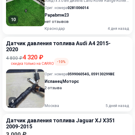
306дтх 3.0 в6 дизель Land Rover Range Rover
306dt 306dtx 3...
Ориг. номера
0281006014
Papabmw23
10
нет отзывов
Краснодар
4 дня назад
Датчик давления топлива Audi A4 2015-
2020
4 320 ₽
4 800 ₽
-10%
скидка только на CARRO
Ориг. номера
059906054G
,
059130299BE
ИспанецМоторс
2 отзыва
6
Москва
5 дней назад
Датчик давления топлива Jaguar XJ X351
2009-2015
3 000 ₽