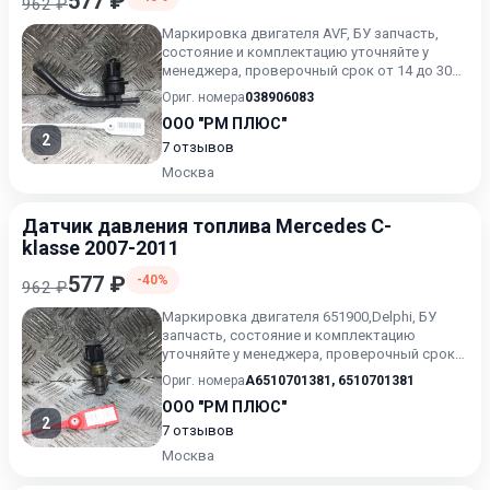
577 ₽
962 ₽
Маркировка двигателя AVF, БУ запчасть,
состояние и комплектацию уточняйте у
менеджера, проверочный срок от 14 до 30
дней.
Ориг. номера
038906083
ООО "РМ ПЛЮС"
2
7 отзывов
Москва
Датчик давления топлива Mercedes C-
klasse 2007-2011
577 ₽
-40%
962 ₽
Маркировка двигателя 651900,Delphi, БУ
запчасть, состояние и комплектацию
уточняйте у менеджера, проверочный срок
от 14 до 30 дней.
Ориг. номера
A6510701381
,
6510701381
ООО "РМ ПЛЮС"
2
7 отзывов
Москва