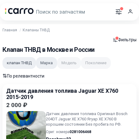
Главная
Клапаны ТНВД
Фильтры
Клапан ТНВД в Москве и России
клапан ТНВД
Марка
Модель
Поколение
⇅
По релевантности
Датчик давления топлива Jaguar XE X760
2015-2019
2 000 ₽
Датчик давления топлива Оригинал Bosch
204DT Jaguar XE X760 Ягуар ХЕ Х760 В
хорошем состоянии Без пробега по РФ.
Ориг. номера
0281006468