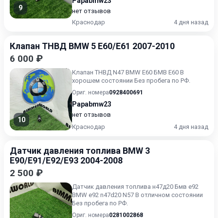
Papabmw23
9
нет отзывов
Краснодар
4 дня назад
Клапан ТНВД BMW 5 E60/E61 2007-2010
6 000 ₽
Клапан ТНВД N47 BMW Е60 БМВ Е60 В
хорошем состоянии Без пробега по РФ.
Ориг. номера
0928400691
Papabmw23
нет отзывов
10
Краснодар
4 дня назад
Датчик давления топлива BMW 3
E90/E91/E92/E93 2004-2008
2 500 ₽
Датчик давления топлива н47д20 Бмв е92
BMW e92 n47d20 N57 В отличном состоянии
Без пробега по РФ.
Ориг. номера
0281002868