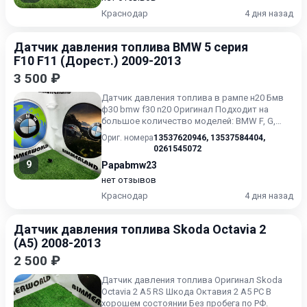
Краснодар
4 дня назад
Датчик давления топлива BMW 5 серия
F10 F11 (Дорест.) 2009-2013
3 500 ₽
Датчик давления топлива в рампе н20 Бмв
ф30 bmw f30 n20 Оригинал Подходит на
большое количество моделей: BMW F, G,
E,серии MINI Более подроб...
Ориг. номера
13537620946
,
13537584404
,
0261545072
9
Papabmw23
нет отзывов
Краснодар
4 дня назад
Датчик давления топлива Skoda Octavia 2
(A5) 2008-2013
2 500 ₽
Датчик давления топлива Оригинал Skoda
Octavia 2 A5 RS Шкода Октавия 2 А5 РС В
хорошем состоянии Без пробега по РФ.