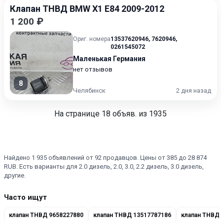
Клапан ТНВД BMW X1 E84 2009-2012
1 200 ₽
Ориг. номера
13537620946
,
7620946
,
0261545072
Маленькая Германия
нет отзывов
8
Челябинск
2 дня назад
На странице
18
объяв. из 1935
Найдено 1 935 объявлений от 92 продавцов. Цены от 385 до 28 874
RUB. Есть варианты для 2.0 дизель, 2.0, 3.0, 2.2 дизель, 3.0 дизель,
другие.
Часто ищут
клапан ТНВД 9658227880
клапан ТНВД 13517787186
клапан ТНВД