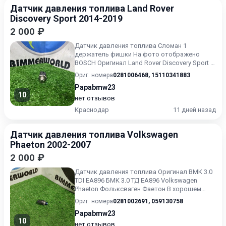
Датчик давления топлива Land Rover
Discovery Sport 2014-2019
2 000 ₽
Датчик давления топлива Сломан 1
держатель фишки На фото отображено
BOSCH Оригинал Land Rover Discovery Sport 1
L550 В хорошем состоянии Без...
Ориг. номера
0281006468
,
15110341883
Papabmw23
10
нет отзывов
Краснодар
11 дней назад
Датчик давления топлива Volkswagen
Phaeton 2002-2007
2 000 ₽
Датчик давления топлива Оригинал BMK 3.0
TDI EA896 БМК 3.0 ТД ЕА896 Volkswagen
Phaeton Фольксваген Фаетон В хорошем
состоянии Без пробега по...
Ориг. номера
0281002691
,
059130758
Papabmw23
10
нет отзывов