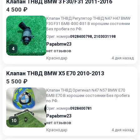
Клапан ТНВД BMW 3 F30/F31 2011-2016
4 500 ₽
Клапан ТНВД Регулятор ТНВД N47 Н47 BMW
F30 F31 БМВ Ф30 Ф31 В хорошем состоянии
Без пробега по РФ.
Ориг. номера
0928400798
,
2103031198
Papabmw23
4
нет отзывов
Краснодар
4 дня назад
Клапан ТНВД BMW X5 E70 2010-2013
5 500 ₽
Клапан ТНВД Оригинал N47 N57 BMW E70
БМВ Е70 В хорошем состоянии Без пробега
по РФ.
Ориг. номера
0928400781
Papabmw23
10
нет отзывов
Краснодар
4 дня назад