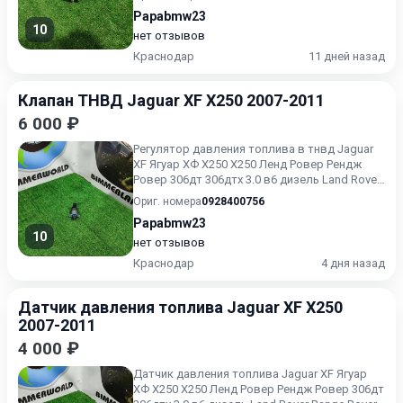
Papabmw23
10
нет отзывов
Краснодар
11 дней назад
Клапан ТНВД Jaguar XF X250 2007-2011
6 000 ₽
Регулятор давления топлива в тнвд Jaguar
XF Ягуар ХФ Х250 X250 Ленд Ровер Рендж
Ровер 306дт 306дтх 3.0 в6 дизель Land Rover
Range Rover 306d...
Ориг. номера
0928400756
Papabmw23
10
нет отзывов
Краснодар
4 дня назад
Датчик давления топлива Jaguar XF X250
2007-2011
4 000 ₽
Датчик давления топлива Jaguar XF Ягуар
ХФ Х250 X250 Ленд Ровер Рендж Ровер 306дт