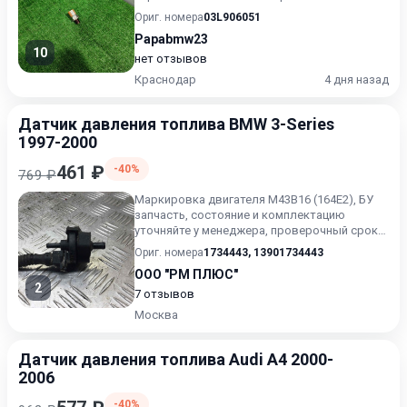
Ориг. номера
03L906051
Papabmw23
10
нет отзывов
Краснодар
4 дня назад
Датчик давления топлива BMW 3-Series
1997-2000
461 ₽
-40%
769 ₽
Маркировка двигателя M43B16 (164E2), БУ
запчасть, состояние и комплектацию
уточняйте у менеджера, проверочный срок
от 14 до 30 дней.
Ориг. номера
1734443
,
13901734443
ООО "РМ ПЛЮС"
2
7 отзывов
Москва
Датчик давления топлива Audi A4 2000-
2006
-40%