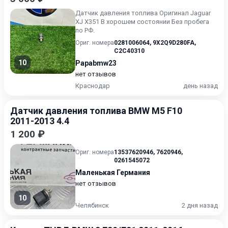
Датчик давления топлива Оригинал Jaguar
XJ X351 В хорошем состоянии Без пробега
по РФ.
Ориг. номера
0281006064
,
9X2Q9D280FA
,
C2C40310
10
Papabmw23
нет отзывов
Краснодар
день назад
Датчик давления топлива BMW M5 F10
2011-2013 4.4
1 200 ₽
Ориг. номера
13537620946
,
7620946
,
0261545072
Маленькая Германия
нет отзывов
10
Челябинск
2 дня назад