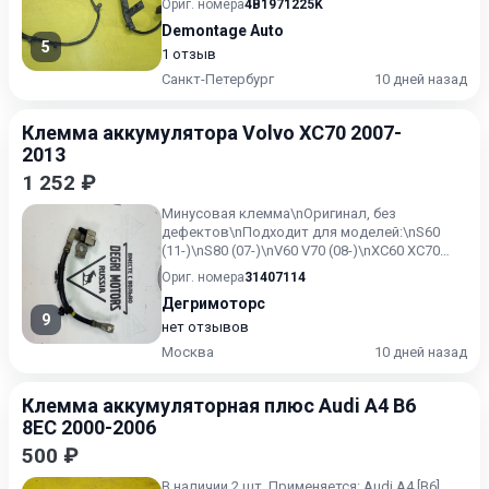
Ориг. номера
4B1971225K
Demontage Auto
5
1 отзыв
Санкт-Петербург
10 дней назад
Клемма аккумулятора Volvo XC70 2007-
2013
1 252 ₽
Минусовая клемма\nОригинал, без
дефектов\nПодходит для моделей:\nS60
(11-)\nS80 (07-)\nV60 V70 (08-)\nXC60 XC70
(08-)\n\nПодходит для двигат...
Ориг. номера
31407114
Дегримоторс
9
нет отзывов
Москва
10 дней назад
Клемма аккумуляторная плюс Audi A4 B6
8EC 2000-2006
500 ₽
В наличии 2 шт. Применяется: Audi A4 [B6]