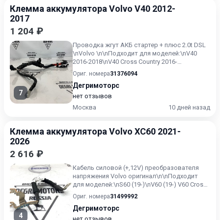
Клемма аккумулятора Volvo V40 2012-
2017
1 204 ₽
Проводка жгут АКБ стартер + плюс 2.0t DSL
\nVolvo \n\nПодходит для моделей:\nV40
2016-2018\nV40 Cross Country 2016-
2018\n\nПодходит для двиг...
Ориг. номера
31376094
Дегримоторс
7
нет отзывов
Москва
10 дней назад
Клемма аккумулятора Volvo XC60 2021-
2026
2 616 ₽
Кабель силовой (+,12V) преобразователя
напряжения Volvo оригинал\n\nПодходит
для моделей:\nS60 (19-)\nV60 (19-) V60 Cross
Country (19-)\nV90...
Ориг. номера
31499992
Дегримоторс
4
нет отзывов