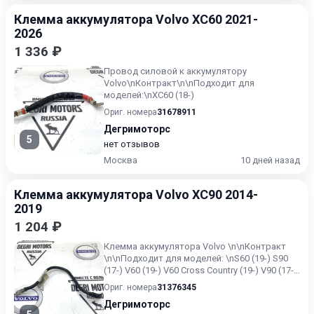
Клемма аккумулятора Volvo XC60 2021-
2026
1 336 ₽
Провод силовой к аккумулятору
Volvo\nКонтракт\n\nПодходит для
моделей:\nXC60 (18-)
Ориг. номера
31678911
Дегримоторс
5
нет отзывов
Москва
10 дней назад
Клемма аккумулятора Volvo XC90 2014-
2019
1 204 ₽
Клемма аккумулятора Volvo \n\nКонтракт
\n\nПодходит для моделей: \nS60 (19-) S90
(17-) V60 (19-) V60 Cross Country (19-) V90 (17-)
V90 Cross...
Ориг. номера
31376345
Дегримоторс