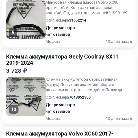
Минусовая клемма (масса) Volvo XC90
оригинал\n\nКонтрактная запасная
часть\n\nПодходит для моделей:\nS90L V90
(17-) V90 Cross Country S90 (1...
Ориг. номера
31652214
Дегримоторс
9
нет отзывов
Москва
10 дней назад
Клемма аккумулятора Geely Coolray SX11
2019-2024
3 728 ₽
Клемма аккумулятора отрицательная
(минус) Geely оригинал\n\nв сборе с
датчиком контроля заряда\n\nПодходит
для моделей:\nBelgee X50, SX11\nG...
Ориг. номера
7048052300
Дегримоторс
10
нет отзывов
Москва
10 дней назад
Клемма аккумулятора Volvo XC60 2017-