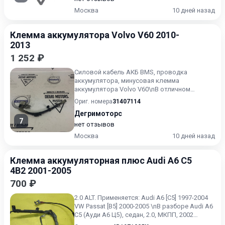
Москва
10 дней назад
Клемма аккумулятора Volvo V60 2010-
2013
1 252 ₽
Силовой кабель АКБ BMS, проводка
аккумулятора, минусовая клемма
аккумулятора Volvo V60\nВ отличном
состоянии. Без дефектов.\n\nПодходит
Ориг. номера
31407114
для...
Дегримоторс
7
нет отзывов
Москва
10 дней назад
Клемма аккумуляторная плюс Audi A6 C5
4B2 2001-2005
700 ₽
2.0 ALT. Применяется: Audi A6 [C5] 1997-2004
VW Passat [B5] 2000-2005 \nВ разборе Audi A6
C5 (Ауди А6 Ц5), седан, 2.0, МКПП, 2002
г.в.\n\nЗв...