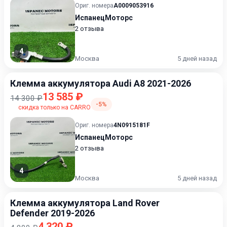
Ориг. номера
A0009053916
ИспанецМоторс
2 отзыва
4
Москва
5 дней назад
Клемма аккумулятора Audi A8 2021-2026
13 585 ₽
14 300 ₽
-5%
скидка только на CARRO
Ориг. номера
4N0915181F
ИспанецМоторс
2 отзыва
4
Москва
5 дней назад
Клемма аккумулятора Land Rover
Defender 2019-2026
4 320 ₽