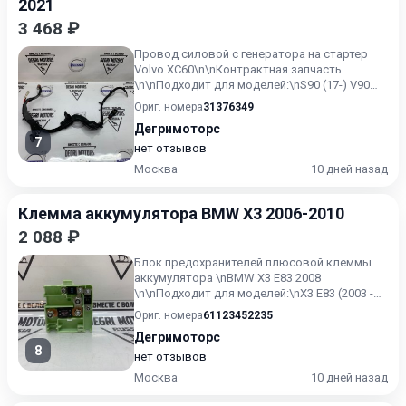
2021
3 468 ₽
Провод силовой с генератора на стартер
Volvo XC60\n\nКонтрактная запчасть
\n\nПодходит для моделей:\nS90 (17-) V90
(17-) V90 Cross Country X...
Ориг. номера
31376349
Дегримоторс
7
нет отзывов
Москва
10 дней назад
Клемма аккумулятора BMW X3 2006-2010
2 088 ₽
Блок предохранителей плюсовой клеммы
аккумулятора \nBMW X3 E83 2008
\n\nПодходит для моделей:\nX3 E83 (2003 -
2010)
Ориг. номера
61123452235
Дегримоторс
8
нет отзывов
Москва
10 дней назад