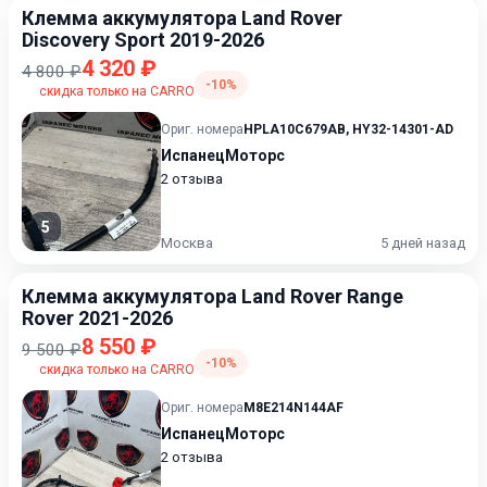
Клемма аккумулятора Land Rover
Discovery Sport 2019-2026
4 320 ₽
4 800 ₽
-10%
скидка только на CARRO
Ориг. номера
HPLA10C679AB
,
HY32-14301-AD
ИспанецМоторс
2 отзыва
5
Москва
5 дней назад
Клемма аккумулятора Land Rover Range
Rover 2021-2026
8 550 ₽
9 500 ₽
-10%
скидка только на CARRO
Ориг. номера
M8E214N144AF
ИспанецМоторс
2 отзыва