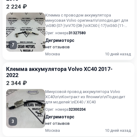
2 224 ₽
Клемма с проводом аккумулятора
минусовая Volvo оригинал\n\nподходит для
\nS80 (07-)\nV70 (08-)\nXC60 (-17)\nS60 (11-
18)\nV60 (-18)\nXC70 (08...
Ориг. номера
31327580
Дегримоторс
7
нет отзывов
Москва
10 дней назад
Клемма аккумулятора Volvo XC40 2017-
2022
2 344 ₽
Минусовой провод аккумулятора Volvo
XC40\n\nКонтракт из Японии\n\nПодходит
для моделей:\nEX40 / XC40
Ориг. номера
32300204
Дегримоторс
3
нет отзывов
Москва
10 дней назад