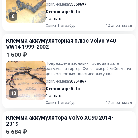
нас есть видеообзор товара, пр...
Ориг. номера
55560697
Demontage Auto
6
1 отзыв
Санкт-Петербург
12 дней назад
Клемма аккумуляторная плюс Volvo V40
VW14 1999-2002
1 500 ₽
Повреждена изоляция провода возле
разъёма на тартер. Фото номер 2.\nСломаны
два крепежных, пластиковых ушка.
Отмечено синим маркером!\n\nУ н...
Ориг. номера
30854867
Demontage Auto
10
1 отзыв
Санкт-Петербург
12 дней назад
Клемма аккумулятора Volvo XC90 2014-
2019
5 684 ₽