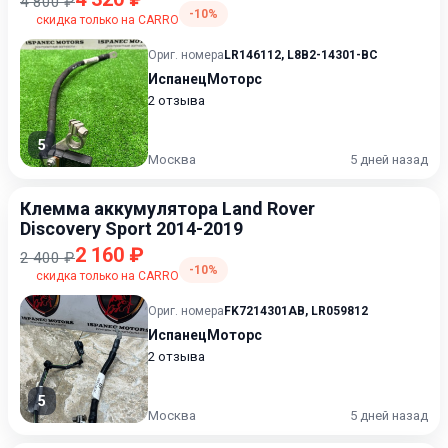
4 800 ₽
-10%
скидка только на CARRO
Ориг. номера
LR146112
,
L8B2-14301-BC
ИспанецМоторс
2 отзыва
5
Москва
5 дней назад
Клемма аккумулятора Land Rover
Discovery Sport 2014-2019
2 160 ₽
2 400 ₽
-10%
скидка только на CARRO
Ориг. номера
FK7214301AB
,
LR059812
ИспанецМоторс
2 отзыва
5
Москва
5 дней назад