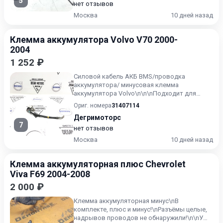
5
нет отзывов
Москва
10 дней назад
Клемма аккумулятора Volvo V70 2000-
2004
1 252 ₽
Силовой кабель АКБ BMS/проводка
аккумулятора/ минусовая клемма
аккумулятора Volvo\n\n\nПодходит для
моделей:\nS60 2011-2015\nS80 2008-2015\n...
Ориг. номера
31407114
Дегримоторс
7
нет отзывов
Москва
10 дней назад
Клемма аккумуляторная плюс Chevrolet
Viva F69 2004-2008
2 000 ₽
Клемма аккумуляторная минус\nВ
комплекте, плюс и минус!\nРазъёмы целые,
надрывов проводов не обнаружили!\n\nУ