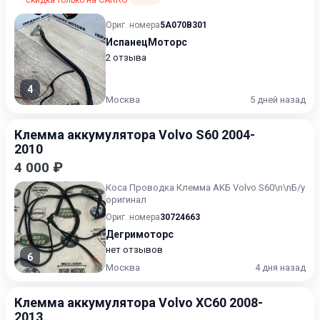
скидка только на CARRO
Ориг. номера
5A070B301
ИспанецМоторс
2 отзыва
4
Москва
5 дней назад
Клемма аккумулятора Volvo S60 2004-
2010
4 000 ₽
Кoca Пpoвoдкa Клемма АKБ Vоlvo S60\n\nБ/у
opигинaл
Ориг. номера
30724663
Дегримоторс
нет отзывов
6
Москва
4 дня назад
Клемма аккумулятора Volvo XC60 2008-
2013