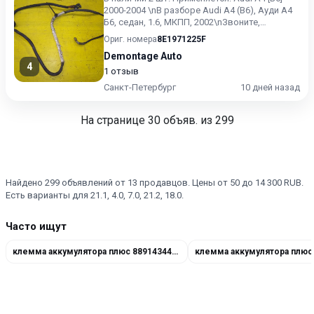
2000-2004 \nВ разборе Audi A4 (B6), Ауди А4
Б6, седан, 1.6, МКПП, 2002\nЗвоните,
спрашивайте то, ч...
Ориг. номера
8E1971225F
Demontage Auto
4
1 отзыв
Санкт-Петербург
10 дней назад
На странице
30
объяв. из 299
Найдено 299 объявлений от 13 продавцов. Цены от 50 до 14 300 RUB.
Есть варианты для 21.1, 4.0, 7.0, 21.2, 18.0.
Часто ищут
клемма аккумулятора плюс 8891434432