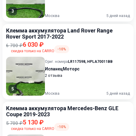
3
Москва
5 дней назад
Клемма аккумулятора Land Rover Range
Rover Sport 2017-2022
6 030 ₽
6 700 ₽
-10%
скидка только на CARRO
Ориг. номера
LR117598
,
HPLA70011BB
ИспанецМоторс
2 отзыва
5
Москва
5 дней назад
Клемма аккумулятора Mercedes-Benz GLE
Coupe 2019-2023
5 130 ₽
5 700 ₽
-10%
скидка только на CARRO