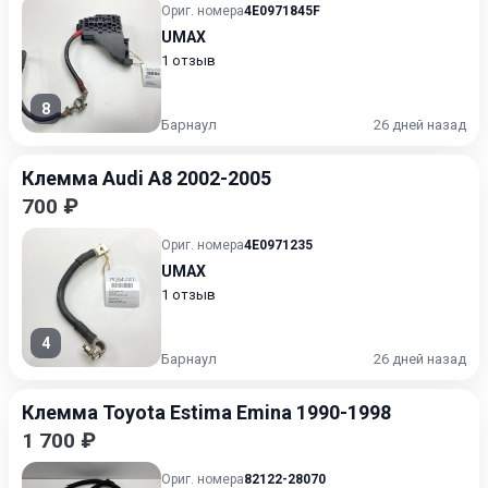
Ориг. номера
4E0971845F
UMAX
1 отзыв
8
Барнаул
26 дней назад
Клемма Audi A8 2002-2005
700 ₽
Ориг. номера
4E0971235
UMAX
1 отзыв
4
Барнаул
26 дней назад
Клемма Toyota Estima Emina 1990-1998
1 700 ₽
Ориг. номера
82122-28070