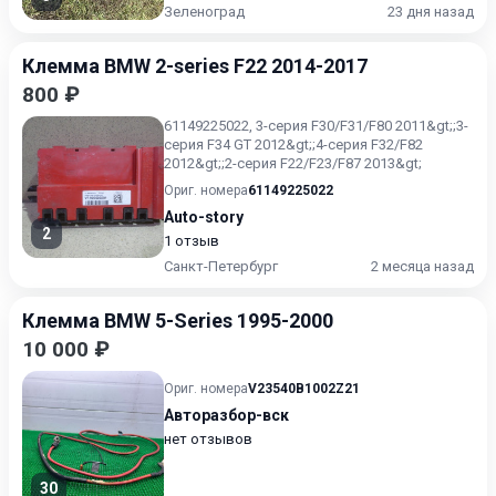
Зеленоград
23 дня назад
Клемма BMW 2-series F22 2014-2017
800 ₽
61149225022, 3-серия F30/F31/F80 2011&gt;;3-
серия F34 GT 2012&gt;;4-серия F32/F82
2012&gt;;2-серия F22/F23/F87 2013&gt;
Ориг. номера
61149225022
Auto-story
2
1 отзыв
Санкт-Петербург
2 месяца назад
Клемма BMW 5-Series 1995-2000
10 000 ₽
Ориг. номера
V23540B1002Z21
Авторазбор-вск
нет отзывов
30