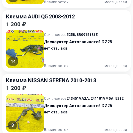
Владивосток
месяц назад
Клемма AUDI Q5 2008-2012
1 300 ₽
Ориг. номера
5258
,
8R0915181E
Дискаунтер Автозапчастей DZ25
нет отзывов
14
Владивосток
месяц назад
Клемма NISSAN SERENA 2010-2013
1 200 ₽
Ориг. номера
243451VA2A
,
241101VM0A
,
5212
Дискаунтер Автозапчастей DZ25
нет отзывов
8
Владивосток
месяц назад