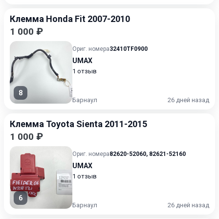
Клемма Honda Fit 2007-2010
1 000 ₽
Ориг. номера
32410TF0900
UMAX
1 отзыв
8
Барнаул
26 дней назад
Клемма Toyota Sienta 2011-2015
1 000 ₽
Ориг. номера
82620-52060
,
82621-52160
UMAX
1 отзыв
6
Барнаул
26 дней назад