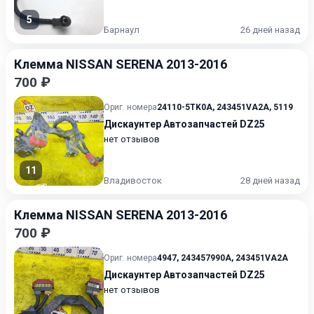
5
Барнаул
26 дней назад
Клемма NISSAN SERENA 2013-2016
700 ₽
Ориг. номера
24110-5TK0A
,
243451VA2A
,
5119
Дискаунтер Автозапчастей DZ25
нет отзывов
11
Владивосток
28 дней назад
Клемма NISSAN SERENA 2013-2016
700 ₽
Ориг. номера
4947
,
243457990A
,
243451VA2A
Дискаунтер Автозапчастей DZ25
нет отзывов