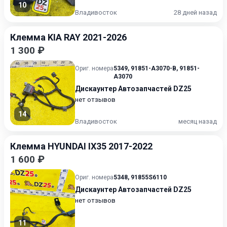
10
Владивосток
28 дней назад
Клемма KIA RAY 2021-2026
1 300 ₽
Ориг. номера
5349
,
91851-A3070-B
,
91851-
A3070
Дискаунтер Автозапчастей DZ25
нет отзывов
14
Владивосток
месяц назад
Клемма HYUNDAI IX35 2017-2022
1 600 ₽
Ориг. номера
5348
,
91855S6110
Дискаунтер Автозапчастей DZ25
нет отзывов
11