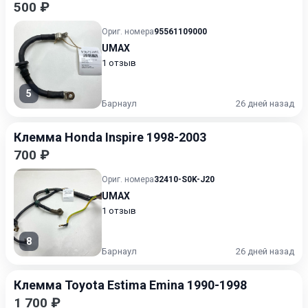
500 ₽
Ориг. номера
95561109000
UMAX
1 отзыв
5
Барнаул
26 дней назад
Клемма Honda Inspire 1998-2003
700 ₽
Ориг. номера
32410-S0K-J20
UMAX
1 отзыв
8
Барнаул
26 дней назад
Клемма Toyota Estima Emina 1990-1998
1 700 ₽