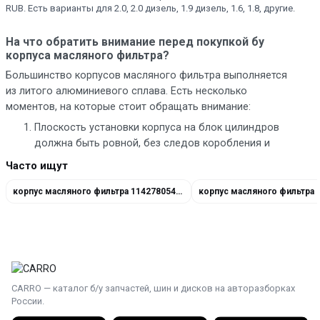
RUB. Есть варианты для 2.0, 2.0 дизель, 1.9 дизель, 1.6, 1.8, другие.
На что обратить внимание перед покупкой бу
корпуса масляного фильтра?
Большинство корпусов масляного фильтра выполняется
из литого алюминиевого сплава. Есть несколько
моментов, на которые стоит обращать внимание:
Плоскость установки корпуса на блок цилиндров
должна быть ровной, без следов коробления и
глубоких царапин.
Часто ищут
Запчасть должна быть чистой, чтобы была
возможность оценить состояние поверхности.
корпус масляного фильтра 11427805408
корпус масляного фильтра 
Масляные каналы должны свободно продуваться.
Если в корпусе установлен редукционный клапан,
проверяем работу пружины, подвижность
шарикового клапана и герметичность перекрытия
редукционного канала.
Крышка корпуса фильтра не должна быть
CARRO — каталог б/у запчастей, шин и дисков на авторазборках
деформирована и прилегать к корпусу плотно.
России.
Если на крышке установлена уплотнительная