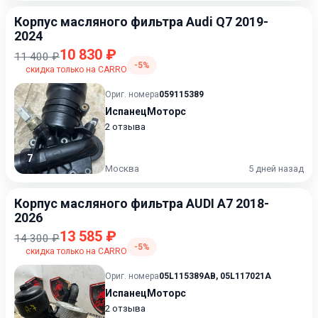
Корпус масляного фильтра Audi Q7 2019-
2024
10 830 ₽
11 400 ₽
-5%
скидка только на CARRO
Ориг. номера
059115389
ИспанецМоторс
2 отзыва
7
Москва
5 дней назад
Корпус масляного фильтра AUDI A7 2018-
2026
13 585 ₽
14 300 ₽
-5%
скидка только на CARRO
Ориг. номера
05L115389AB
,
05L117021A
ИспанецМоторс
2 отзыва