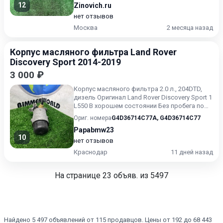
12
Zinovich.ru
нет отзывов
Москва
2 месяца назад
Корпус масляного фильтра Land Rover
Discovery Sport 2014-2019
3 000 ₽
Корпус масляного фильтра 2.0 л., 204DTD,
дизель Оригинал Land Rover Discovery Sport 1
L550 В хорошем состоянии Без пробега по
РФ.
Ориг. номера
G4D36714C77A
,
G4D36714C77
Papabmw23
10
нет отзывов
Краснодар
11 дней назад
На странице
23
объяв. из 5497
Найдено 5 497 объявлений от 115 продавцов. Цены от 192 до 68 443