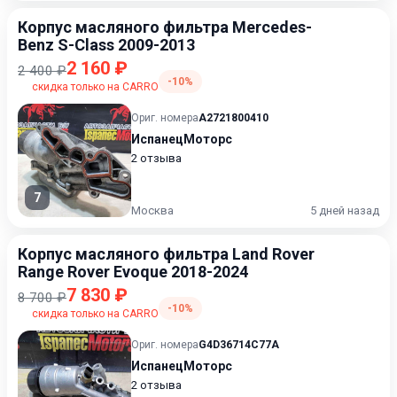
Корпус масляного фильтра Mercedes-
Benz S-Class 2009-2013
2 160 ₽
2 400 ₽
-10%
скидка только на CARRO
Ориг. номера
A2721800410
ИспанецМоторс
2 отзыва
7
Москва
5 дней назад
Корпус масляного фильтра Land Rover
Range Rover Evoque 2018-2024
7 830 ₽
8 700 ₽
-10%
скидка только на CARRO
Ориг. номера
G4D36714C77A
ИспанецМоторс
2 отзыва