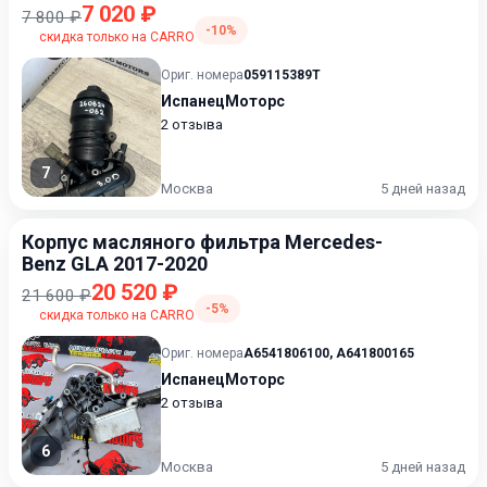
7 020 ₽
7 800 ₽
-10%
скидка только на CARRO
Ориг. номера
059115389T
ИспанецМоторс
2 отзыва
7
Москва
5 дней назад
Корпус масляного фильтра Mercedes-
Benz GLA 2017-2020
20 520 ₽
21 600 ₽
-5%
скидка только на CARRO
Ориг. номера
A6541806100
,
A641800165
ИспанецМоторс
2 отзыва
6
Москва
5 дней назад