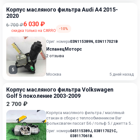
Корпус масляного фильтра Audi A4 2015-
2020
6 030 ₽
6 700 ₽
-10%
скидка только на CARRO
Ориг. номера
03N115389N
,
03N117021B
ИспанецМоторс
2 отзыва
5
Москва
5 дней назад
Корпус масляного фильтра Volkswagen
Golf 5 поколение 2003-2009
2 700 ₽
Корпуса масляного фильтра / масляный
стакан в сборе с теплообменником Ваг
фольксваген пассат Б6 / гольф 5 / джетта 5 /
туран 1 // шкода окт...
Ориг. номера
045115389J
,
038117021C
,
038117061B.