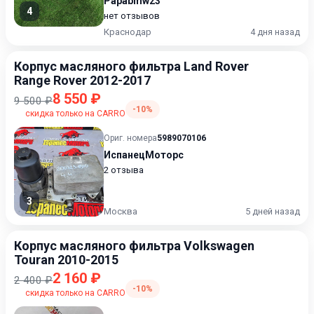
Papabmw23
4
нет отзывов
Краснодар
4 дня назад
Корпус масляного фильтра Land Rover
Range Rover 2012-2017
8 550 ₽
9 500 ₽
-10%
скидка только на CARRO
Ориг. номера
5989070106
ИспанецМоторс
2 отзыва
3
Москва
5 дней назад
Корпус масляного фильтра Volkswagen
Touran 2010-2015
2 160 ₽
2 400 ₽
-10%
скидка только на CARRO