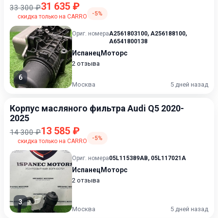
31 635 ₽
33 300 ₽
-5%
скидка только на CARRO
Ориг. номера
A2561803100
,
A256188100
,
A6541800138
ИспанецМоторс
2 отзыва
6
Москва
5 дней назад
Корпус масляного фильтра Audi Q5 2020-
2025
13 585 ₽
14 300 ₽
-5%
скидка только на CARRO
Ориг. номера
05L115389AB
,
05L117021A
ИспанецМоторс
2 отзыва
3
Москва
5 дней назад