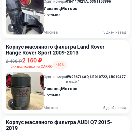
Ориг. номера
03N117021A
,
03N115389H
ИспанецМоторс
2 отзыва
5
Москва
5 дней назад
Корпус масляного фильтра Land Rover
Range Rover Sport 2009-2013
2 160 ₽
2 400 ₽
-10%
скидка только на CARRO
Ориг. номера
8W936714AD
,
LR010722
,
LR019477
и ещё 1
ИспанецМоторс
2 отзыва
4
Москва
5 дней назад
Корпус масляного фильтра AUDI Q7 2015-
2019