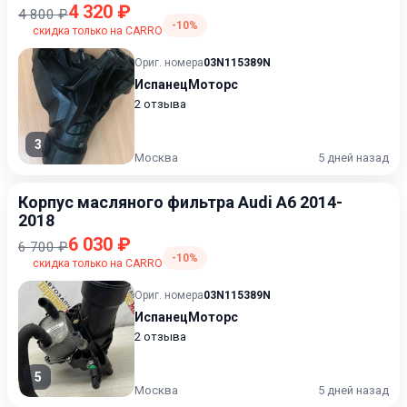
4 320 ₽
4 800 ₽
-10%
скидка только на CARRO
Ориг. номера
03N115389N
ИспанецМоторс
2 отзыва
3
Москва
5 дней назад
Корпус масляного фильтра Audi A6 2014-
2018
6 030 ₽
6 700 ₽
-10%
скидка только на CARRO
Ориг. номера
03N115389N
ИспанецМоторс
2 отзыва
5
Москва
5 дней назад