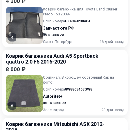
4 200 ₽
Коврик багажника для Toyota Land Cruiser
Prado 150 2009-
Ориг. номера
PZ434J2304PJ
Запчастюга РФ
86 отзывов
4
Санкт-Петербург
16 дней назад
Коврик багажника Audi A5 Sportback
quattro 2.0 F5 2016-2020
8 000 ₽
Оригинал! В хорошем состоянии! Как на
фото!
Ориг. номера
8W8863463GW8
Autoritet+
нет отзывов
6
Зеленоград
23 дня назад
Коврик багажника Mitsubishi ASX 2012-
2016