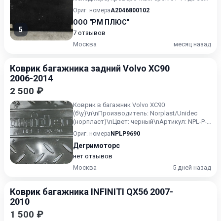
дней.
Ориг. номера
A2046800102
ООО "РМ ПЛЮС"
5
7 отзывов
Москва
месяц назад
Коврик багажника задний Volvo XC90
2006-2014
2 500 ₽
Коврик в багажник Volvo XC90
(б\у)\n\nПpoизводитeль: Norplast/Unidec
(ноpплaст)\nЦвeт: чеpный\nАpтикул: NPL-P-
96-90
Ориг. номера
NPLP9690
Дегримоторс
нет отзывов
Москва
5 дней назад
Коврик багажника INFINITI QX56 2007-
2010
1 500 ₽