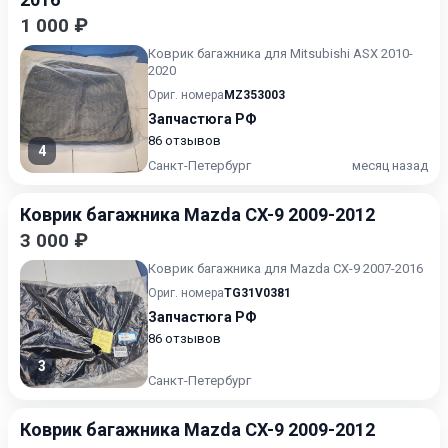
1 000 ₽
Коврик багажника для Mitsubishi ASX 2010-
2020
Ориг. номера
MZ353003
Запчастюга РФ
86 отзывов
4
Санкт-Петербург
месяц назад
Коврик багажника Mazda CX-9 2009-2012
3 000 ₽
Коврик багажника для Mazda CX-9 2007-2016
Ориг. номера
TG31V0381
Запчастюга РФ
86 отзывов
3
Санкт-Петербург
Коврик багажника Mazda CX-9 2009-2012