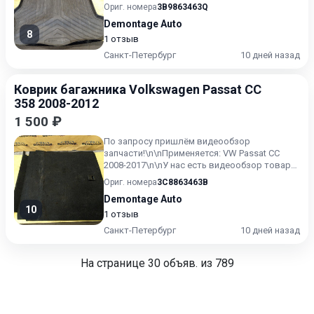
товара, предоста...
Ориг. номера
3B9863463Q
Demontage Auto
8
1 отзыв
Санкт-Петербург
10 дней назад
Коврик багажника Volkswagen Passat CC
358 2008-2012
1 500 ₽
По запросу пришлём видеообзор
запчасти!\n\nПрименяется: VW Passat CC
2008-2017\n\nУ нас есть видеообзор товара,
предоставим по запросу. \nВ...
Ориг. номера
3C8863463B
Demontage Auto
10
1 отзыв
Санкт-Петербург
10 дней назад
На странице
30
объяв. из 789