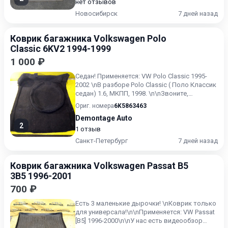
нет отзывов
Новосибирск
7 дней назад
Коврик багажника Volkswagen Polo
Classic 6KV2 1994-1999
1 000 ₽
Седан! Применяется: VW Polo Classic 1995-
2002 \nВ разборе Polo Classic ( Поло Классик
седан) 1.6, МКПП, 1998. \n\nЗвоните,
спрашивайте то, ч...
Ориг. номера
6K5863463
Demontage Auto
2
1 отзыв
Санкт-Петербург
7 дней назад
Коврик багажника Volkswagen Passat B5
3B5 1996-2001
700 ₽
Есть 3 маленькие дырочки! \nКоврик только
для универсала!\n\nПрименяется: VW Passat
[B5] 1996-2000\n\nУ нас есть видеообзор