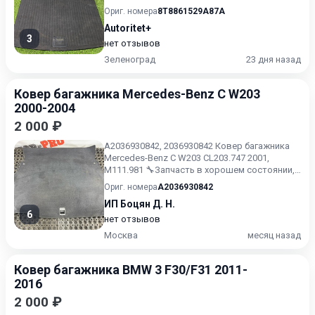
Ориг. номера
8T8861529A87A
Autoritet+
3
нет отзывов
Зеленоград
23 дня назад
Ковер багажника Mercedes-Benz C W203
2000-2004
2 000 ₽
A2036930842, 2036930842 Ковер багажника
Mercedes-Benz C W203 CL203.747 2001,
M111.981 🔧Запчасть в хорошем состоянии,
как на фото, снята с ко...
Ориг. номера
A2036930842
ИП Боцян Д. Н.
6
нет отзывов
Москва
месяц назад
Ковер багажника BMW 3 F30/F31 2011-
2016
2 000 ₽