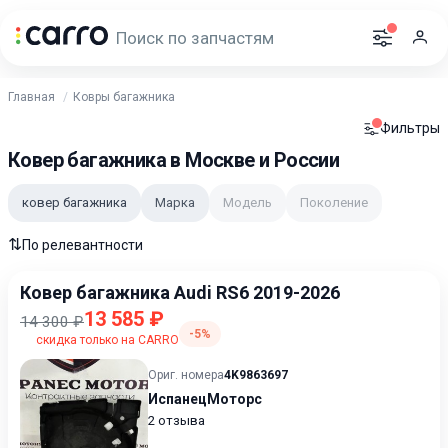
Главная
Ковры багажника
Фильтры
Ковер багажника в Москве и России
ковер багажника
Марка
Модель
Поколение
⇅
По релевантности
Ковер багажника Audi RS6 2019-2026
13 585 ₽
14 300 ₽
-5%
скидка только на CARRO
Ориг. номера
4K9863697
ИспанецМоторс
2 отзыва