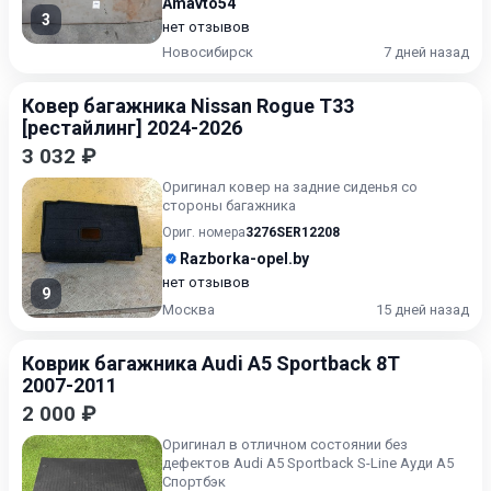
Amavto54
3
нет отзывов
Новосибирск
7 дней назад
Ковер багажника Nissan Rogue T33
[рестайлинг] 2024-2026
3 032 ₽
Оригинал ковер на задние сиденья со
стороны багажника
Ориг. номера
3276SER12208
Razborka-opel.by
нет отзывов
9
Москва
15 дней назад
Коврик багажника Audi A5 Sportback 8T
2007-2011
2 000 ₽
Оригинал в отличном состоянии без
дефектов Audi A5 Sportback S-Line Ауди А5
Спортбэк