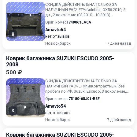
СКИДКА ДЕЙСТВИТЕЛЬНА ТОЛЬКО ЗА
НАЛИЧНЫЙ РАСЧЕТ!\n\nInfiniti QX56 2010, 5
дв., 2 поколение (03.2010 - 10.2013).
Ориг. номера
749061LA0A
Amavto54
8
нет отзывов
Новосибирск
7 дней назад
Коврик багажника SUZUKI ESCUDO 2005-
2008
500 ₽
СКИДКА ДЕЙСТВИТЕЛЬНА ТОЛЬКО ЗА
НАЛИЧНЫЙ РАСЧЕТ!\n\nКонтрактный, без
пробега по РФ. Suzuki Escudo, 3 поколение,
(05.2005 - 05.2008). Гарантия...
Ориг. номера
75180-65J01-R3F
Amavto54
3
нет отзывов
Новосибирск
7 дней назад
Коврик багажника SUZUKI ESCUDO 2005-