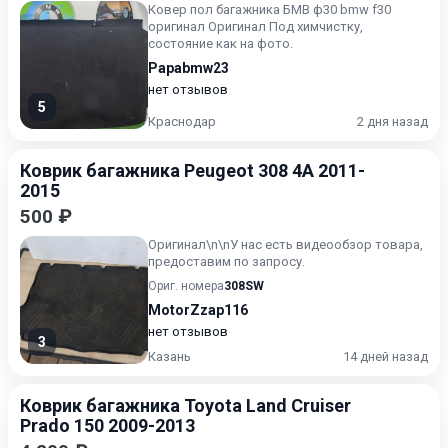
Ковер пол багажника БМВ ф30 bmw f30
оригинал Оригинал Под химчистку,
состояние как на фото.
Papabmw23
нет отзывов
5
Краснодар
2 дня назад
Коврик багажника Peugeot 308 4A 2011-
2015
500 ₽
Оригинал\n\nУ нас есть видеообзор товара,
предоставим по запросу.
Ориг. номера
308SW
MotorZzap116
нет отзывов
3
Казань
14 дней назад
Коврик багажника Toyota Land Cruiser
Prado 150 2009-2013