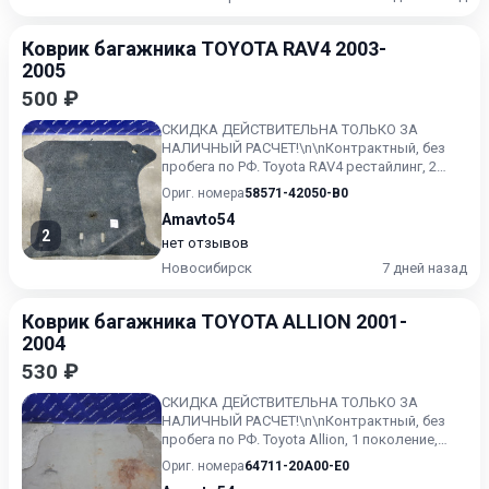
Коврик багажника TOYOTA RAV4 2003-
2005
500 ₽
СКИДКА ДЕЙСТВИТЕЛЬНА ТОЛЬКО ЗА
НАЛИЧНЫЙ РАСЧЕТ!\n\nКонтрактный, без
пробега по РФ. Toyota RAV4 рестайлинг, 2
поколение, (08.2003 - 10.2005)....
Ориг. номера
58571-42050-B0
Amavto54
2
нет отзывов
Новосибирск
7 дней назад
Коврик багажника TOYOTA ALLION 2001-
2004
530 ₽
СКИДКА ДЕЙСТВИТЕЛЬНА ТОЛЬКО ЗА
НАЛИЧНЫЙ РАСЧЕТ!\n\nКонтрактный, без
пробега по РФ. Toyota Allion, 1 поколение,
(12.2001 - 11.2004)
Ориг. номера
64711-20A00-E0