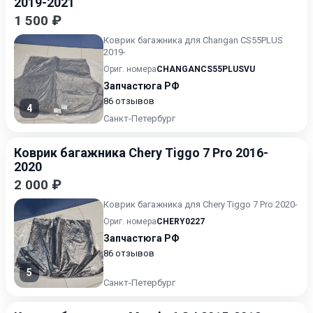
2019-2021
1 500 ₽
Коврик багажника для Changan CS55PLUS
2019-
Ориг. номера
CHANGANCS55PLUSVU
Запчастюга РФ
86 отзывов
4
Санкт-Петербург
Коврик багажника Chery Tiggo 7 Pro 2016-
2020
2 000 ₽
Коврик багажника для Chery Tiggo 7 Pro 2020-
Ориг. номера
CHERY0227
Запчастюга РФ
86 отзывов
5
Санкт-Петербург