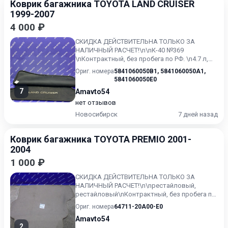
Коврик багажника TOYOTA LAND CRUISER
1999-2007
4 000 ₽
СКИДКА ДЕЙСТВИТЕЛЬНА ТОЛЬКО ЗА
НАЛИЧНЫЙ РАСЧЕТ!\n\nК-40 №369
\nКонтрактный, без пробега по РФ. \n4.7 л,
235 л.с., бензин, АКПП, полный приво...
Ориг. номера
5841060050B1
,
5841060050A1
,
5841060050E0
7
Amavto54
нет отзывов
Новосибирск
7 дней назад
Коврик багажника TOYOTA PREMIO 2001-
2004
1 000 ₽
СКИДКА ДЕЙСТВИТЕЛЬНА ТОЛЬКО ЗА
НАЛИЧНЫЙ РАСЧЕТ!\n\nрестайловый,
рестайловый\nКонтрактный, без пробега по
РФ. Toyota Premio рестайлинг, (12.2...
Ориг. номера
64711-20A00-E0
Amavto54
2