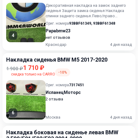
Декоративная накладка на замок заднего
сиденья Защита замка сиденья Накладка
спинки заднего сиденья Лево/право
Продажа комплектом Оригинал Х...
Ориг. номера
93BBF61349
,
93BBF61348
Papabmw23
4
нет отзывов
Краснодар
4 дня назад
Накладка сиденья BMW M5 2017-2020
1 710 ₽
1 900 ₽
-10%
скидка только на CARRO
Ориг. номера
7317451
ИспанецМоторс
2 отзыва
6
Москва
4 дня назад
Накладка боковая на сиденье левая BMW