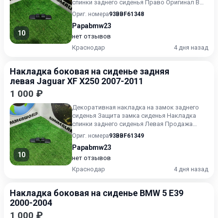
спинки заднего сиденья Право Оригинал В
хорошем состоянии Без п...
Ориг. номера
93BBF61348
Papabmw23
10
нет отзывов
Краснодар
4 дня назад
Накладка боковая на сиденье задняя
левая Jaguar XF X250 2007-2011
1 000 ₽
Декоративная накладка на замок заднего
сиденья Защита замка сиденья Накладка
спинки заднего сиденья Левая Продажа
комплектом Оригинал Хороше...
Ориг. номера
93BBF61349
Papabmw23
10
нет отзывов
Краснодар
4 дня назад
Накладка боковая на сиденье BMW 5 E39
2000-2004
1 000 ₽