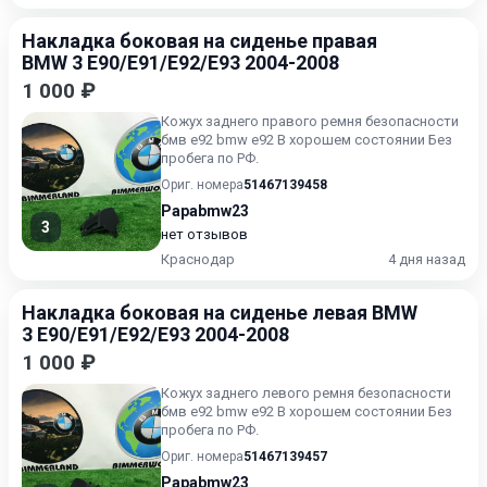
Накладка боковая на сиденье правая
BMW 3 E90/E91/E92/E93 2004-2008
1 000 ₽
Кожух заднего правого ремня безопасности
бмв е92 bmw e92 В хорошем состоянии Без
пробега по РФ.
Ориг. номера
51467139458
Papabmw23
3
нет отзывов
Краснодар
4 дня назад
Накладка боковая на сиденье левая BMW
3 E90/E91/E92/E93 2004-2008
1 000 ₽
Кожух заднего левого ремня безопасности
бмв е92 bmw e92 В хорошем состоянии Без
пробега по РФ.
Ориг. номера
51467139457
Papabmw23