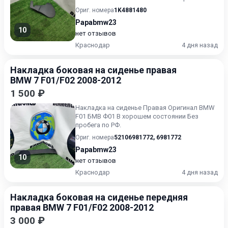
отображено Skoda Octavia 2 A5 RS Шк...
Ориг. номера
1K4881480
Papabmw23
10
нет отзывов
Краснодар
4 дня назад
Накладка боковая на сиденье правая
BMW 7 F01/F02 2008-2012
1 500 ₽
Накладка на сиденье Правая Оригинал BMW
F01 БМВ Ф01 В хорошем состоянии Без
пробега по РФ.
Ориг. номера
52106981772
,
6981772
Papabmw23
10
нет отзывов
Краснодар
4 дня назад
Накладка боковая на сиденье передняя
правая BMW 7 F01/F02 2008-2012
3 000 ₽