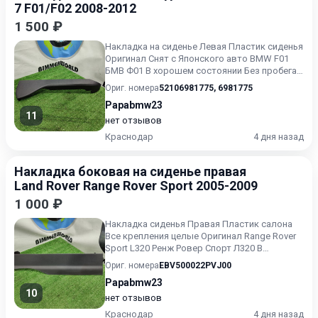
7 F01/F02 2008-2012
1 500 ₽
Накладка на сиденье Левая Пластик сиденья
Оригинал Снят с Японского авто BMW F01
БМВ Ф01 В хорошем состоянии Без пробега
по РФ.
Ориг. номера
52106981775
,
6981775
Papabmw23
11
нет отзывов
Краснодар
4 дня назад
Накладка боковая на сиденье правая
Land Rover Range Rover Sport 2005-2009
1 000 ₽
Накладка сиденья Правая Пластик салона
Все крепления целые Оригинал Range Rover
Sport L320 Ренж Ровер Спорт Л320 В
хорошем состоянии Без про...
Ориг. номера
EBV500022PVJ00
Papabmw23
10
нет отзывов
Краснодар
4 дня назад