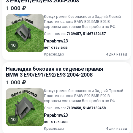
3 E90/E91/E92/E93 2004-2008
1 000 ₽
Кожух ремня безопасности Задний Левый
Пластик салона BMW E92 БМВ Е92 В
хорошем состоянии Без пробега по РФ.
Ориг. номера
7139457
,
51467139457
Papabmw23
10
нет отзывов
Краснодар
4 дня назад
Накладка боковая на сиденье правая
BMW 3 E90/E91/E92/E93 2004-2008
1 000 ₽
Кожух ремня безопасности Задний Правый
Пластик салона BMW E92 БМВ Е92 В
хорошем состоянии Без пробега по РФ.
Ориг. номера
7139458
,
51467139458
Papabmw23
10
нет отзывов
Краснодар
4 дня назад