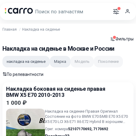
Главная
Накладка на сиденье
Фильтры
Накладка на сиденье в Москве и России
накладка на сиденье
Марка
Модель
Поколение
⇅
По релевантности
Накладка боковая на сиденье правая
BMW X5 E70 2010-2013
1 000 ₽
Накладка на сидение Правая Оригинал
Состояние на фото BMW E70 БМВ Е70 X5 E70
X5 E70 LCI X6 E71 X6 E72 Hybrid В хорошем
состоянии Без пробега...
Ориг. номера
52107170692
,
7170692