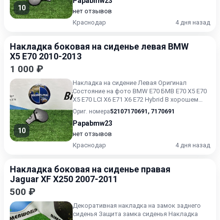
Papabmw23
10
нет отзывов
Краснодар
4 дня назад
Накладка боковая на сиденье левая BMW
X5 E70 2010-2013
1 000 ₽
Накладка на сидение Левая Оригинал
Состояние на фото BMW E70 БМВ Е70 X5 E70
X5 E70 LCI X6 E71 X6 E72 Hybrid В хорошем
состоянии Без пробега...
Ориг. номера
52107170691
,
7170691
Papabmw23
10
нет отзывов
Краснодар
4 дня назад
Накладка боковая на сиденье правая
Jaguar XF X250 2007-2011
500 ₽
Декоративная накладка на замок заднего
сиденья Защита замка сиденья Накладка