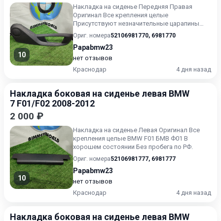
Накладка на сиденье Передняя Правая
Оригинал Все крепления целые
Присутствуют незначительные царапины
BMW F01 БМВ Ф01 В хорошем состоянии Бе...
Ориг. номера
52106981770
,
6981770
Papabmw23
10
нет отзывов
Краснодар
4 дня назад
Накладка боковая на сиденье левая BMW
7 F01/F02 2008-2012
2 000 ₽
Накладка на сиденье Левая Оригинал Все
крепления целые BMW F01 БМВ Ф01 В
хорошем состоянии Без пробега по РФ.
Ориг. номера
52106981777
,
6981777
Papabmw23
10
нет отзывов
Краснодар
4 дня назад
Накладка боковая на сиденье левая BMW