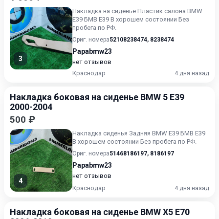
Накладка на сиденье Пластик салона BMW
E39 БМВ Е39 В хорошем состоянии Без
пробега по РФ.
Ориг. номера
52108238474
,
8238474
Papabmw23
3
нет отзывов
Краснодар
4 дня назад
Накладка боковая на сиденье BMW 5 E39
2000-2004
500 ₽
Накладка сиденья Задняя BMW E39 БМВ Е39
В хорошем состоянии Без пробега по РФ.
Ориг. номера
51468186197
,
8186197
Papabmw23
нет отзывов
4
Краснодар
4 дня назад
Накладка боковая на сиденье BMW X5 E70