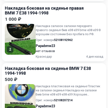
Накладка боковая на сиденье правая
BMW 7 E38 1994-1998
1 000 ₽
Накладка салазок салазки переднего
правого сиденья бмв е38 е39 bmw e38 e39 В
хорошем состоянии Без пробега по РФ.
Ориг. номера
52108192962
Papabmw23
2
нет отзывов
Краснодар
4 дня назад
Накладка боковая на сиденье BMW 7 E38
1994-1998
500 ₽
Накладка пластиковая на сиденье Пластик
на салазки сиденья Накладка на салазки
Бмв bmw е38 е39 e38 e39 Хорошее
состояние Без пробега по Росс...
Ориг. номера
52108207214
Papabmw23