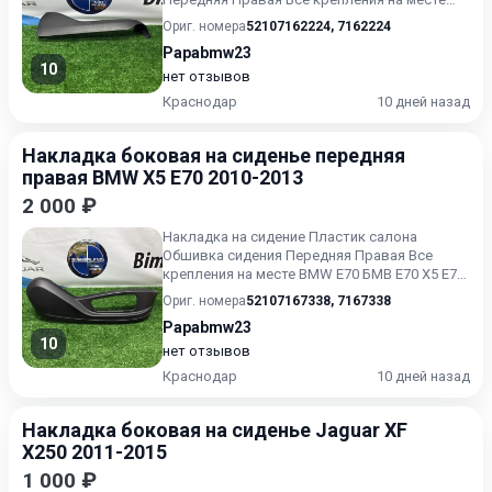
BMW E70 БМВ Е70 В хорошем сос...
Ориг. номера
52107162224
,
7162224
Papabmw23
10
нет отзывов
Краснодар
10 дней назад
Накладка боковая на сиденье передняя
правая BMW X5 E70 2010-2013
2 000 ₽
Накладка на сидение Пластик салона
Обшивка сидения Передняя Правая Все
крепления на месте BMW E70 БМВ Е70 X5 E70
X5 E70 LCI X6 E71 X6 E72 Hy...
Ориг. номера
52107167338
,
7167338
Papabmw23
10
нет отзывов
Краснодар
10 дней назад
Накладка боковая на сиденье Jaguar XF
X250 2011-2015
1 000 ₽