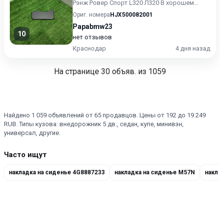
Рэнж Ровер Спорт L320 Л320 В хорошем
состоянии Без пробега...
Ориг. номера
HJX500082001
Papabmw23
10
нет отзывов
Краснодар
4 дня назад
На странице
30
объяв. из 1059
Найдено 1 059 объявлений от 65 продавцов. Цены от 192 до 19 249
RUB. Типы кузова: внедорожник 5 дв., седан, купе, минивэн,
универсал, другие.
Часто ищут
накладка на сиденье 4G8887233
накладка на сиденье M57N
накл