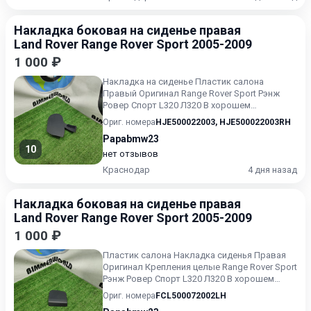
Накладка боковая на сиденье правая
Land Rover Range Rover Sport 2005-2009
1 000 ₽
Накладка на сиденье Пластик салона
Правый Оригинал Range Rover Sport Рэнж
Ровер Спорт L320 Л320 В хорошем
состоянии Без пробега по РФ.
Ориг. номера
HJE500022003
,
HJE500022003RH
Papabmw23
10
нет отзывов
Краснодар
4 дня назад
Накладка боковая на сиденье правая
Land Rover Range Rover Sport 2005-2009
1 000 ₽
Пластик салона Накладка сиденья Правая
Оригинал Крепления целые Range Rover Sport
Рэнж Ровер Спорт L320 Л320 В хорошем
состоянии Без пробега...
Ориг. номера
FCL500072002LH