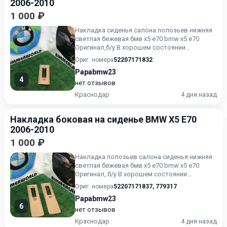
2006-2010
1 000 ₽
Накладка сиденья салона полозьев нижняя
светлая бежевая бмв х5 е70 bmw x5 e70
Оригинал,б/у В хорошем состоянии
Крепления на месте Без пробег...
Ориг. номера
52207171832
Papabmw23
4
нет отзывов
Краснодар
4 дня назад
Накладка боковая на сиденье BMW X5 E70
2006-2010
1 000 ₽
Накладка полозьев салона сиденья нижняя
светлая бежевая бмв х5 е70 bmw x5 e70
Оригинал, б/у В хорошем состоянии
Крепления на месте Без пробе...
Ориг. номера
52207171837
,
779317
Papabmw23
6
нет отзывов
Краснодар
4 дня назад