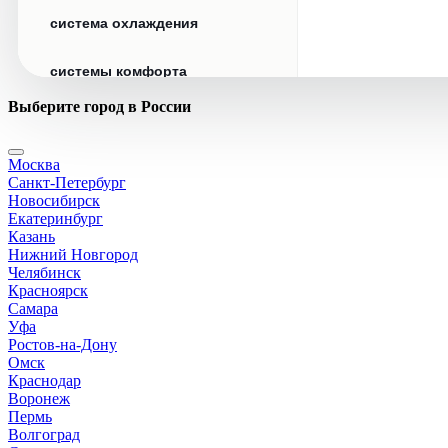
система охлаждения
системы комфорта
Выберите город в России
стекла
Москва
стеклоочистители
Санкт-Петербург
Новосибирск
топливная система
Екатеринбург
Казань
Нижний Новгород
тормозная система
Челябинск
Красноярск
Самара
трансмиссия
Уфа
Ростов-на-Дону
электрика
Омск
Краснодар
Воронеж
Пермь
Волгоград