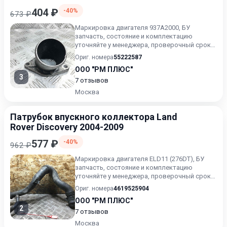
404 ₽
-40%
673 ₽
Маркировка двигателя 937A2000, БУ
запчасть, состояние и комплектацию
уточняйте у менеджера, проверочный срок
от 14 до 30 дней.
Ориг. номера
55222587
ООО "РМ ПЛЮС"
3
7 отзывов
Москва
Патрубок впускного коллектора Land
Rover Discovery 2004-2009
577 ₽
-40%
962 ₽
Маркировка двигателя ELD11 (276DT), БУ
запчасть, состояние и комплектацию
уточняйте у менеджера, проверочный срок
от 14 до 30 дней.
Ориг. номера
4619525904
ООО "РМ ПЛЮС"
2
7 отзывов
Москва