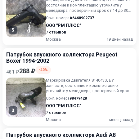
состояние и комплектацию уточняйте у
менеджера, проверочный срок от 14 до 30
дней.
Ориг. номера
A6460902737
ООО "РМ ПЛЮС"
5
7 отзывов
Москва
19 дней назад
Патрубок впускного коллектора Peugeot
Boxer 1994-2002
288 ₽
-40%
481 ₽
Маркировка двигателя 814043S, БУ
запчасть, состояние и комплектацию
уточняйте у менеджера, проверочный срок
от 14 до 30 дней.
Ориг. номера
98479428
ООО "РМ ПЛЮС"
3
7 отзывов
Москва
месяц назад
Патрубок впускного коллектора Audi A8