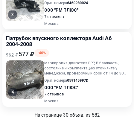
дней.
Ориг. номера
6460980024
ООО "РМ ПЛЮС"
3
7 отзывов
Москва
Патрубок впускного коллектора Audi A6
2004-2008
577 ₽
-40%
962 ₽
Маркировка двигателя BPP, БУ запчасть,
состояние и комплектацию уточняйте у
менеджера, проверочный срок от 14 до 30
дней.
Ориг. номера
059145997D
ООО "РМ ПЛЮС"
4
7 отзывов
Москва
На странице
30
объяв. из 582