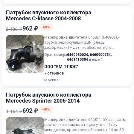
Патрубок впускного коллектора
Mercedes C-klasse 2004-2008
962 ₽
-60%
2 406 ₽
Маркировка двигателя 646821 (646963),+
трубка рециркуляции EGR (следы
деформации) + датчик абсолютного
давления, БУ запчасть, состояние и ко...
Ориг. номера
6460980024
,
6460900754
,
6461410304
и ещё 1
8
ООО "РМ ПЛЮС"
7 отзывов
Москва
Патрубок впускного коллектора
Mercedes Sprinter 2006-2014
692 ₽
-40%
1 154 ₽
Маркировка двигателя 646811, БУ запчасть,
состояние и комплектацию уточняйте у
менеджера, проверочный срок от 14 до 30