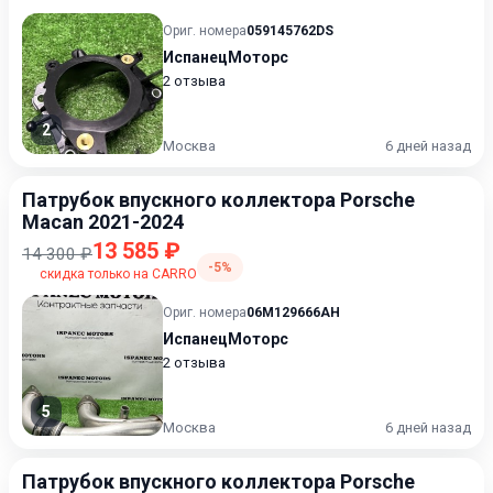
Ориг. номера
059145762DS
ИспанецМоторс
2 отзыва
2
Москва
6 дней назад
Патрубок впускного коллектора Porsche
Macan 2021-2024
13 585 ₽
14 300 ₽
-5%
скидка только на CARRO
Ориг. номера
06M129666AH
ИспанецМоторс
2 отзыва
5
Москва
6 дней назад
Патрубок впускного коллектора Porsche