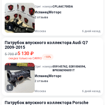
Ориг. номера
CPLA6C700DA
ИспанецМоторс
2 отзыва
5
Москва
6 дней назад
Патрубок впускного коллектора Audi Q7
2009-2015
5 130 ₽
5 700 ₽
-10%
скидка только на CARRO
Ориг. номера
059145762
,
0281006594
,
BPK06E906051T
ИспанецМоторс
2 отзыва
5
Москва
6 дней назад
Патрубок впускного коллектора Porsche