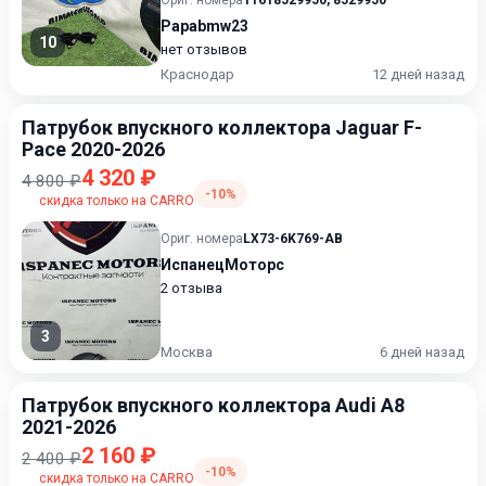
Ориг. номера
11618529950
,
8529950
Papabmw23
10
нет отзывов
Краснодар
12 дней назад
Патрубок впускного коллектора Jaguar F-
Pace 2020-2026
4 320 ₽
4 800 ₽
-10%
скидка только на CARRO
Ориг. номера
LX73-6K769-AB
ИспанецМоторс
2 отзыва
3
Москва
6 дней назад
Патрубок впускного коллектора Audi A8
2021-2026
2 160 ₽
2 400 ₽
-10%
скидка только на CARRO