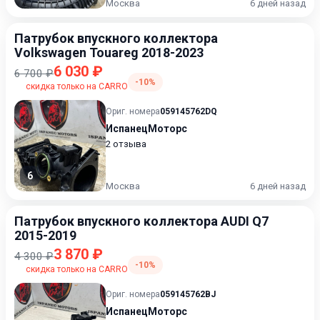
Москва
6 дней назад
Патрубок впускного коллектора
Volkswagen Touareg 2018-2023
6 030 ₽
6 700 ₽
-10%
скидка только на CARRO
Ориг. номера
059145762DQ
ИспанецМоторс
2 отзыва
6
Москва
6 дней назад
Патрубок впускного коллектора AUDI Q7
2015-2019
3 870 ₽
4 300 ₽
-10%
скидка только на CARRO
Ориг. номера
059145762BJ
ИспанецМоторс