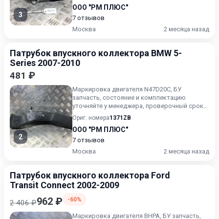
ООО "РМ ПЛЮС"
3
7 отзывов
Москва
2 месяца назад
Патрубок впускного коллектора BMW 5-
Series 2007-2010
481 ₽
Маркировка двигателя N47D20C, БУ
запчасть, состояние и комплектацию
уточняйте у менеджера, проверочный срок
от 14 до 30 дней.
Ориг. номера
1371ZB
ООО "РМ ПЛЮС"
2
7 отзывов
Москва
2 месяца назад
Патрубок впускного коллектора Ford
Transit Connect 2002-2009
962 ₽
-60%
2 406 ₽
Маркировка двигателя BHPA, БУ запчасть,