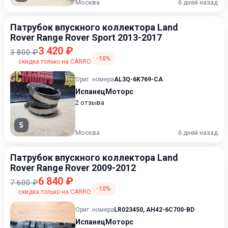
Москва
6 дней назад
Патрубок впускного коллектора Land
Rover Range Rover Sport 2013-2017
3 420 ₽
3 800 ₽
-10%
скидка только на CARRO
Ориг. номера
AL3Q-6K769-CA
ИспанецМоторс
2 отзыва
5
Москва
6 дней назад
Патрубок впускного коллектора Land
Rover Range Rover 2009-2012
6 840 ₽
7 600 ₽
-10%
скидка только на CARRO
Ориг. номера
LR023450
,
AH42-6C700-BD
ИспанецМоторс