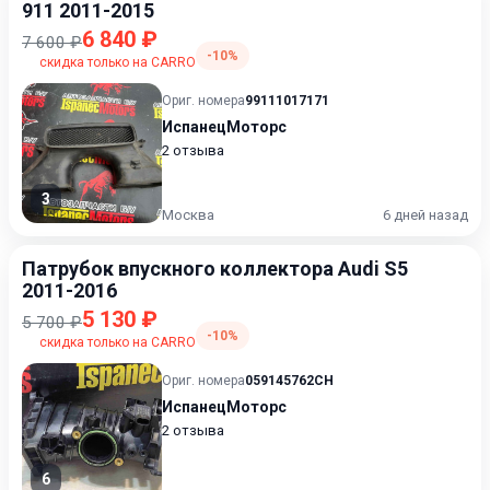
911 2011-2015
6 840 ₽
7 600 ₽
-10%
скидка только на CARRO
Ориг. номера
99111017171
ИспанецМоторс
2 отзыва
3
Москва
6 дней назад
Патрубок впускного коллектора Audi S5
2011-2016
5 130 ₽
5 700 ₽
-10%
скидка только на CARRO
Ориг. номера
059145762CH
ИспанецМоторс
2 отзыва
6