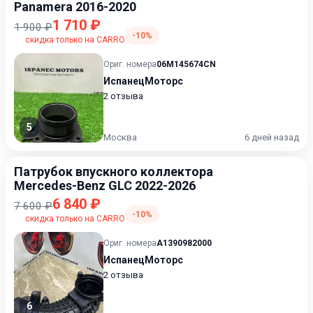
Panamera 2016-2020
1 710 ₽
1 900 ₽
-10%
скидка только на CARRO
Ориг. номера
06M145674CN
ИспанецМоторс
2 отзыва
5
Москва
6 дней назад
Патрубок впускного коллектора
Mercedes-Benz GLC 2022-2026
6 840 ₽
7 600 ₽
-10%
скидка только на CARRO
Ориг. номера
A1390982000
ИспанецМоторс
2 отзыва
6