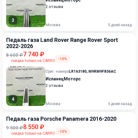
ИспанецМоторс
2 отзыва
3
Москва
5 дней назад
Педаль газа Land Rover Range Rover Sport
2022-2026
7 740 ₽
8 600 ₽
-10%
скидка только на CARRO
Ориг. номера
LR163180
,
M9RM9F836AC
ИспанецМоторс
2 отзыва
4
Москва
5 дней назад
Педаль газа Porsche Panamera 2016-2020
8 550 ₽
9 500 ₽
-10%
скидка только на CARRO