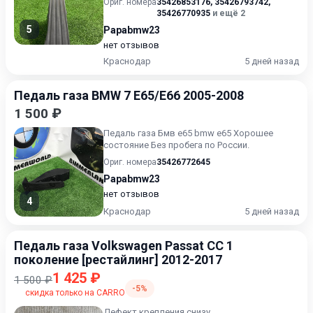
Ориг. номера
35426853176
,
35426793742
,
35426770935
и ещё 2
5
Papabmw23
нет отзывов
Краснодар
5 дней назад
Педаль газа BMW 7 E65/E66 2005-2008
1 500 ₽
Педаль газа Бмв е65 bmw e65 Хорошее
состояние Без пробега по России.
Ориг. номера
35426772645
Papabmw23
нет отзывов
4
Краснодар
5 дней назад
Педаль газа Volkswagen Passat CC 1
поколение [рестайлинг] 2012-2017
1 425 ₽
1 500 ₽
-5%
скидка только на CARRO
Дефект крепления снизу