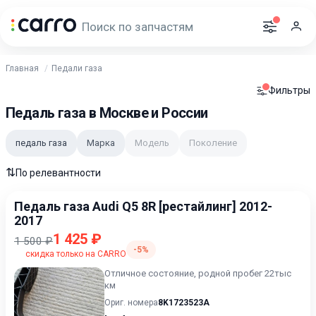
Главная
Педали газа
Фильтры
Педаль газа в Москве и России
педаль газа
Марка
Модель
Поколение
⇅
По релевантности
Педаль газа Audi Q5 8R [рестайлинг] 2012-
2017
1 425 ₽
1 500 ₽
-5%
скидка только на CARRO
Отличное состояние, родной пробег 22тыс
км
Ориг. номера
8K1723523A