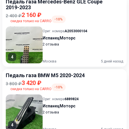
Педаль газа Mercedes-Benz GLE Coupe
2019-2023
2 160 ₽
2 400 ₽
-10%
скидка только на CARRO
Ориг. номера
A2053000104
ИспанецМоторс
2 отзыва
4
Москва
5 дней назад
Педаль газа BMW M5 2020-2024
3 420 ₽
3 800 ₽
-10%
скидка только на CARRO
Ориг. номера
6889824
ИспанецМоторс
2 отзыва
4