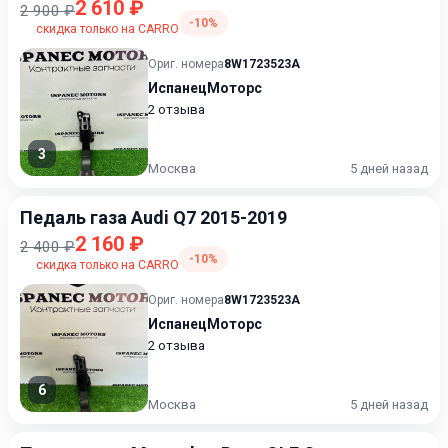
2 610 ₽
2 900 ₽
-10%
скидка только на CARRO
Ориг. номера
8W1723523A
ИспанецМоторс
2 отзыва
3
Москва
5 дней назад
Педаль газа Audi Q7 2015-2019
2 160 ₽
2 400 ₽
-10%
скидка только на CARRO
Ориг. номера
8W1723523A
ИспанецМоторс
2 отзыва
6
Москва
5 дней назад