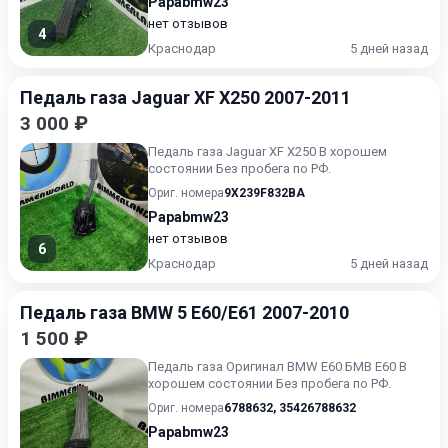
Papabmw23
нет отзывов
4
Краснодар
5 дней назад
Педаль газа Jaguar XF X250 2007-2011
3 000 ₽
Педаль газа Jaguar XF X250 В хорошем
состоянии Без пробега по РФ.
Ориг. номера
9X239F832BA
Papabmw23
нет отзывов
6
Краснодар
5 дней назад
Педаль газа BMW 5 E60/E61 2007-2010
1 500 ₽
Педаль газа Оригинал BMW E60 БМВ Е60 В
хорошем состоянии Без пробега по РФ.
Ориг. номера
6788632
,
35426788632
Papabmw23