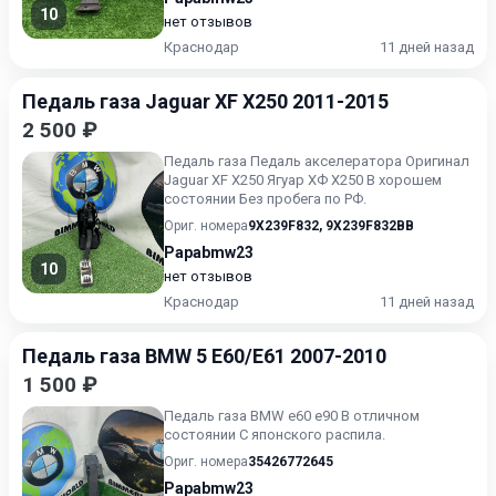
10
нет отзывов
Краснодар
11 дней назад
Педаль газа Jaguar XF X250 2011-2015
2 500 ₽
Педаль газа Педаль акселератора Оригинал
Jaguar XF X250 Ягуар ХФ Х250 В хорошем
состоянии Без пробега по РФ.
Ориг. номера
9X239F832
,
9X239F832BB
Papabmw23
10
нет отзывов
Краснодар
11 дней назад
Педаль газа BMW 5 E60/E61 2007-2010
1 500 ₽
Педаль газа BMW e60 e90 В отличном
состоянии С японского распила.
Ориг. номера
35426772645
Papabmw23