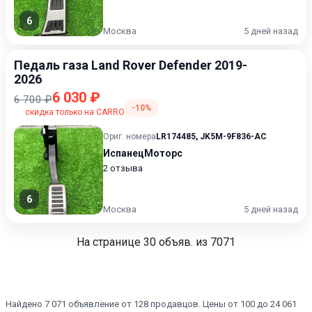
6
Москва
5 дней назад
Педаль газа Land Rover Defender 2019-
2026
6 030 ₽
6 700 ₽
-10%
скидка только на CARRO
Ориг. номера
LR174485
,
JK5M-9F836-AC
ИспанецМоторс
2 отзыва
6
Москва
5 дней назад
На странице
30
объяв. из 7071
Найдено 7 071 объявление от 128 продавцов. Цены от 100 до 24 061