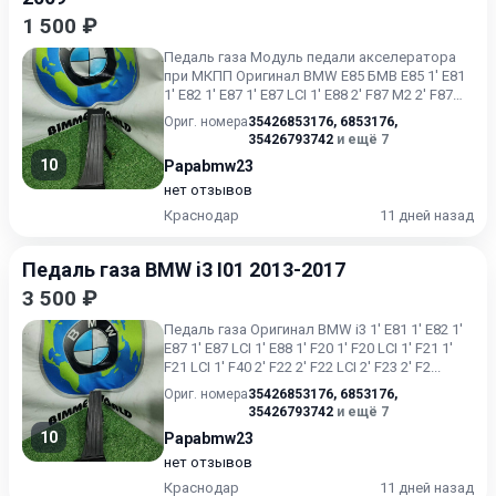
1 500 ₽
Педаль газа Модуль педали акселератора
при МКПП Оригинал BMW E85 БМВ Е85 1' E81
1' E82 1' E87 1' E87 LCI 1' E88 2' F87 M2 2' F87
M2 LCI 3' F...
Ориг. номера
35426853176
,
6853176
,
35426793742
и ещё 7
10
Papabmw23
нет отзывов
Краснодар
11 дней назад
Педаль газа BMW i3 I01 2013-2017
3 500 ₽
Педаль газа Оригинал BMW i3 1' E81 1' E82 1'
E87 1' E87 LCI 1' E88 1' F20 1' F20 LCI 1' F21 1'
F21 LCI 1' F40 2' F22 2' F22 LCI 2' F23 2' F2...
Ориг. номера
35426853176
,
6853176
,
35426793742
и ещё 7
10
Papabmw23
нет отзывов
Краснодар
11 дней назад