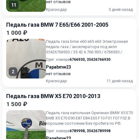
нет отзывов
11
Краснодар
5 дней назад
Педаль газа BMW 7 E65/E66 2001-2005
1 000 ₽
Педаль газа bmw e60 e65 e63 Электронная
педаль газа / акселератора под акпп
35426766930 / 35 42 6 766 930 / 6766930 /.
Ориг. номера
6766930
,
35426766930
Papabmw23
2
нет отзывов
Краснодар
11 дней назад
Педаль газа BMW X5 E70 2010-2013
1 500 ₽
Педаль газа напольная Оригинал BMW X5 E70
БМВ X5 E70 E90 E87 E84 Е65 F10 F01 F07 F02 В
хорошем состоянии Без пробега по РФ.
Ориг. номера
6789998
,
35426789998
Papabmw23