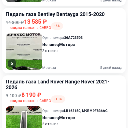
Москва
5 дней назад
Педаль газа Bentley Bentayga 2015-2020
13 585 ₽
14 300 ₽
-5%
скидка только на CARRO
Ориг. номера
36A723503
ИспанецМоторс
2 отзыва
5
Москва
5 дней назад
Педаль газа Land Rover Range Rover 2021-
2026
8 190 ₽
9 100 ₽
-10%
скидка только на CARRO
Ориг. номера
LR163180
,
M9RM9F836AC
ИспанецМоторс
2 отзыва