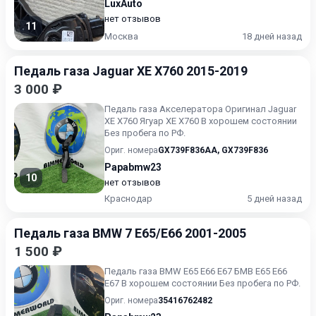
LuxAuto
нет отзывов
11
Москва
18 дней назад
Педаль газа Jaguar XE X760 2015-2019
3 000 ₽
Педаль газа Акселератора Оригинал Jaguar
XE X760 Ягуар ХЕ Х760 В хорошем состоянии
Без пробега по РФ.
Ориг. номера
GX739F836AA
,
GX739F836
Papabmw23
10
нет отзывов
Краснодар
5 дней назад
Педаль газа BMW 7 E65/E66 2001-2005
1 500 ₽
Педаль газа BMW E65 E66 E67 БМВ Е65 Е66
Е67 В хорошем состоянии Без пробега по РФ.
Ориг. номера
35416762482