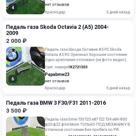
нет отзывов
4
Краснодар
5 дней назад
Педаль газа Skoda Octavia 2 (A5) 2004-
2009
2 000 ₽
Педаль газа Шкода Октавия А5 РС Skoda
Octavia A5 RS Оригинал Хорошее состояние
Одно крепление отломано (на фото видно).
Ориг. номера
1K2721503
Papabmw23
6
нет отзывов
Краснодар
5 дней назад
Педаль газа BMW 3 F30/F31 2011-2016
3 500 ₽
Педаль газа bmw f30 f20 e87 f22 f34 e84 Ф30
ф20 ф22 ф34 Mкпп ТОЛЬКО ПОД МЕХАНИКУ В
отличном состоянии Без пробега по РФ.