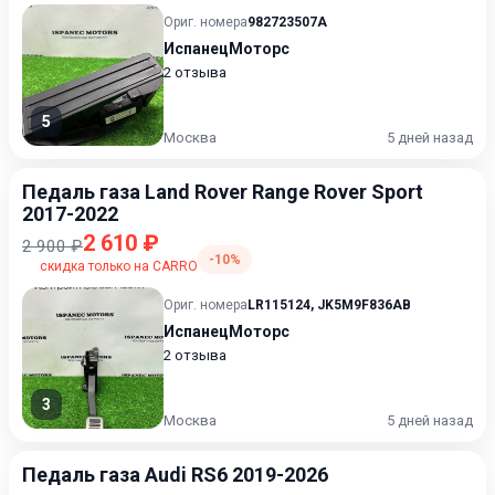
Ориг. номера
982723507A
ИспанецМоторс
2 отзыва
5
Москва
5 дней назад
Педаль газа Land Rover Range Rover Sport
2017-2022
2 610 ₽
2 900 ₽
-10%
скидка только на CARRO
Ориг. номера
LR115124
,
JK5M9F836AB
ИспанецМоторс
2 отзыва
3
Москва
5 дней назад
Педаль газа Audi RS6 2019-2026