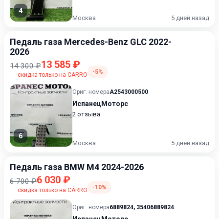
4
Москва
5 дней назад
Педаль газа Mercedes-Benz GLC 2022-
2026
13 585 ₽
14 300 ₽
-5%
скидка только на CARRO
Ориг. номера
A2543000500
ИспанецМоторс
2 отзыва
6
Москва
5 дней назад
Педаль газа BMW M4 2024-2026
6 030 ₽
6 700 ₽
-10%
скидка только на CARRO
Ориг. номера
6889824
,
35406889824