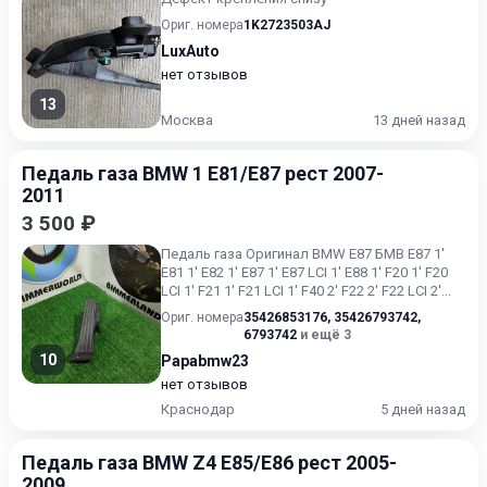
Ориг. номера
1K2723503AJ
LuxAuto
нет отзывов
13
Москва
13 дней назад
Педаль газа BMW 1 E81/E87 рест 2007-
2011
3 500 ₽
Педаль газа Оригинал BMW E87 БМВ Е87 1'
E81 1' E82 1' E87 1' E87 LCI 1' E88 1' F20 1' F20
LCI 1' F21 1' F21 LCI 1' F40 2' F22 2' F22 LCI 2'...
Ориг. номера
35426853176
,
35426793742
,
6793742
и ещё 3
10
Papabmw23
нет отзывов
Краснодар
5 дней назад
Педаль газа BMW Z4 E85/E86 рест 2005-
2009