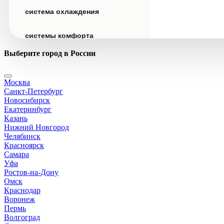
система охлаждения
системы комфорта
Выберите город в России
стекла
Москва
стеклоочистители
Санкт-Петербург
Новосибирск
топливная система
Екатеринбург
Казань
Нижний Новгород
тормозная система
Челябинск
Красноярск
Самара
трансмиссия
Уфа
Ростов-на-Дону
электрика
Омск
Краснодар
Воронеж
Пермь
Волгоград