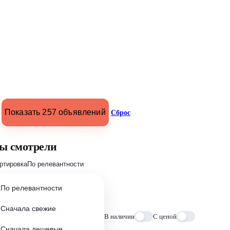
Показать 257 объявлений
Сброс
ы смотрели
ртировка
По релевантности
По релевантности
Сначала свежие
В наличии
С ценой
Сначала дешевые