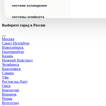
система охлаждения
системы комфорта
Выберите город в России
стекла
Москва
стеклоочистители
Санкт-Петербург
Новосибирск
топливная система
Екатеринбург
Казань
Нижний Новгород
тормозная система
Челябинск
Красноярск
Самара
трансмиссия
Уфа
Ростов-на-Дону
электрика
Омск
Краснодар
Воронеж
Пермь
Волгоград