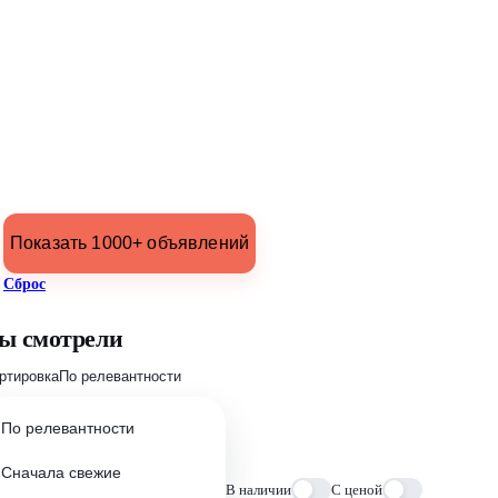
Показать 1000+ объявлений
Сброс
ы смотрели
ртировка
По релевантности
По релевантности
Сначала свежие
В наличии
С ценой