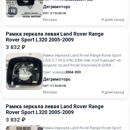
Ro...
Дегримоторс
10
нет отзывов
Москва
8 дней назад
Рамка зеркала левая Land Rover Range
Rover Sport L320 2005-2009
3 832 ₽
Рамка зеркала Land Rover Range Rover Sport
L320 2.7 V6 (LION) 2006 лев.\n\nПодходит на
модели:\nLand Rover Discovery III (2004 -
2009)\nLand...
Ориг. номера
3004-093
Дегримоторс
8
нет отзывов
Москва
8 дней назад
Рамка зеркала левая Land Rover Range
Rover Sport L320 2005-2009
3 832 ₽
Рамка зеркала Land Rover Range Rover Sport