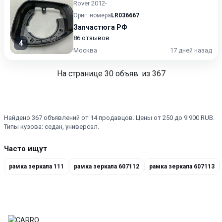
Rover 2012-
Ориг. номера
LR036667
Запчастюга РФ
86 отзывов
4
Москва
17 дней назад
На странице
30
объяв. из 367
Найдено 367 объявлений от 14 продавцов. Цены от 250 до 9 900 RUB.
Типы кузова: седан, универсал.
Часто ищут
рамка зеркала 111
рамка зеркала 607112
рамка зеркала 607113