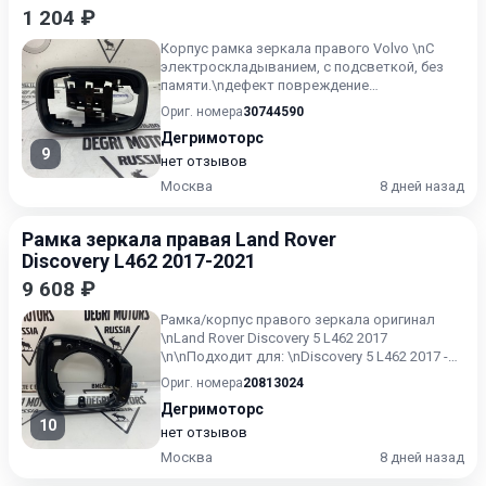
1 204 ₽
Корпус рамка зеркала правого Volvo \nС
электроскладыванием, с подсветкой, без
памяти.\nдефект повреждение
крепления\n\nКОНТРАКТ из Японии\n\...
Ориг. номера
30744590
Дегримоторс
9
нет отзывов
Москва
8 дней назад
Рамка зеркала правая Land Rover
Discovery L462 2017-2021
9 608 ₽
Рамка/корпус правого зеркала оригинал
\nLand Rover Discovery 5 L462 2017
\n\nПодходит для: \nDiscovery 5 L462 2017 -
&gt;
Ориг. номера
20813024
Дегримоторс
10
нет отзывов
Москва
8 дней назад