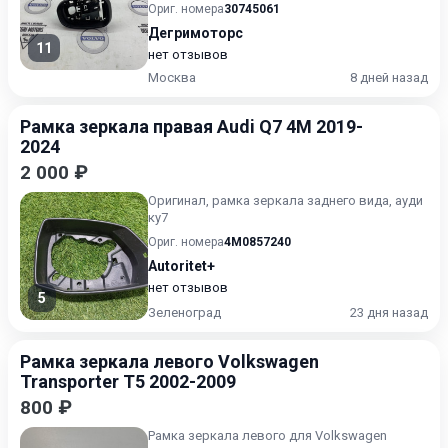
Ориг. номера
30745061
Дегримоторс
11
нет отзывов
Москва
8 дней назад
Рамка зеркала правая Audi Q7 4M 2019-
2024
2 000 ₽
Оригинал, рамка зеркала заднего вида, ауди
ку7
Ориг. номера
4M0857240
Autoritet+
нет отзывов
5
Зеленоград
23 дня назад
Рамка зеркала левого Volkswagen
Transporter T5 2002-2009
800 ₽
Рамка зеркала левого для Volkswagen