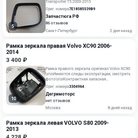
Transporter T5 2003-2015
Ориг. номера
7E18585539B9
Запчастюга РФ
86 отзывов
5
Санкт-Петербург
2 дня назад
Рамка зеркала правая Volvo XC90 2006-
2014
3 400 ₽
Рамка правого зеркала оригинал Volvo XC90
\n\nИмеются следы эксплуатации, смотреть
фото\n\nКонтрактная запасная
часть\n\nПодходит для следую...
Ориг. номера
3304964
Дегримоторс
10
нет отзывов
Москва
8 дней назад
Рамка зеркала левая VOLVO S80 2009-
2013
4 228 ₽