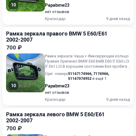
10
Papabmw23
нет отзывов
Краснодар
9 дней назад
Рамка зеркала правого BMW 5 E60/E61
2002-2007
700 ₽
Рамка зеркала Чаша + Фиксирующее кольцо
Правая Оригинал BMW E60 БМВ Е60 5' E60 LCI
5' E61 LCI В хорошем состоянии Без пробега
по РФ.
Ориг. номера
51167174966
,
7174966
,
51167074952
и ещё 1
10
Papabmw23
нет отзывов
Краснодар
9 дней назад
Рамка зеркала левого BMW 5 E60/E61
2002-2007
700 ₽