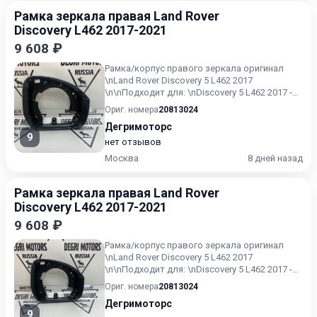
Рамка зеркала правая Land Rover
Discovery L462 2017-2021
9 608 ₽
Рамка/корпус правого зеркала оригинал
\nLand Rover Discovery 5 L462 2017
\n\nПодходит для: \nDiscovery 5 L462 2017 -
&gt;
Ориг. номера
20813024
Дегримоторс
9
нет отзывов
Москва
8 дней назад
Рамка зеркала правая Land Rover
Discovery L462 2017-2021
9 608 ₽
Рамка/корпус правого зеркала оригинал
\nLand Rover Discovery 5 L462 2017
\n\nПодходит для: \nDiscovery 5 L462 2017 -
&gt;
Ориг. номера
20813024
Дегримоторс
9