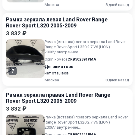
Москва
8 дней назад
Рамка зеркала левая Land Rover Range
Rover Sport L320 2005-2009
3 832 ₽
Рамка (вставка) левого зеркала Land Rover
Range Rover Sport L320 2.7 V6 (LION)
2006\nвнутреннее
повреждение\n\nПодходит на модели:\nLand
Ориг. номера
CRB502391PMA
Rov...
Дегримоторс
7
нет отзывов
Москва
8 дней назад
Рамка зеркала правая Land Rover Range
Rover Sport L320 2005-2009
3 832 ₽
Рамка (вставка) правого зеркала Land Rover
Range Rover Sport L320 2.7 V6 (LION)
2006\nвнутреннее
повреждение\n\nПодходит на модели:\nLand
Ориг. номера
CRB502441PMA