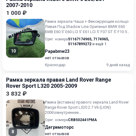
2007-2010
1 000 ₽
Рамка зеркала Чаша + Фиксирующее кольцо
Левая Под Shadow Line Оригинал BMW E60
БМВ Е60 5' E60 LCI 5' E61 LCI 5' F07 GT 5' F10 5'
F11 5' F18...
Ориг. номера
51167174965
,
7174965
,
51167899272
и ещё 1
10
Papabmw23
нет отзывов
Краснодар
9 дней назад
Рамка зеркала правая Land Rover Range
Rover Sport L320 2005-2009
3 832 ₽
Рамка (вставка) правого зеркала Land Rover
Range Rover Sport L320 2.7 V6 (LION)
2006\nвнутреннее
повреждение\n\nПодходит на модели:\nLand
Ориг. номера
CRB502441PMA
Ro...
Дегримоторс
8
нет отзывов