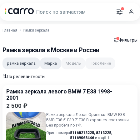
Главная
Рамки зеркала
Фильтры
Рамка зеркала в Москве и России
рамка зеркала
Марка
Модель
Поколение
⇅
По релевантности
Рамка зеркала левого BMW 7 E38 1998-
2001
2 500 ₽
Рамка зеркала Левая Оригинал BMW E38
БМВ Е38 5' E39 7' E38 В хорошем состоянии
Без пробега по РФ.
Ориг. номера
51168213225
,
8213225
,
51169068446
и ещё 1