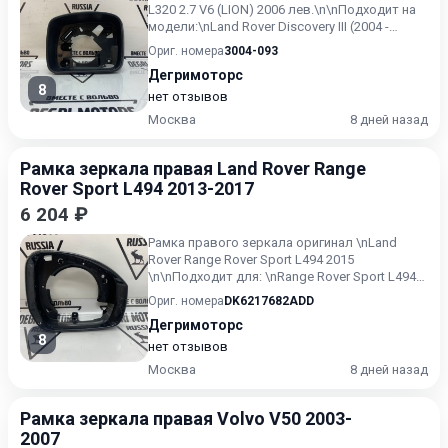
L320 2.7 V6 (LION) 2006 лев.\n\nПодходит на
модели:\nLand Rover Discovery III (2004 -
2009)\nLand...
Ориг. номера
3004-093
Дегримоторс
8
нет отзывов
Москва
8 дней назад
Рамка зеркала правая Land Rover Range
Rover Sport L494 2013-2017
6 204 ₽
Рамка правого зеркала оригинал \nLand
Rover Range Rover Sport L494 2015
\n\nПодходит для: \nRange Rover Sport L494
2014-&gt;
Ориг. номера
DK6217682ADD
Дегримоторс
8
нет отзывов
Москва
8 дней назад
Рамка зеркала правая Volvo V50 2003-
2007