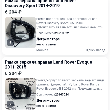
Рамка зеркала правая Land Rover
Discovery Sport 2014-2019
6 204 ₽
Рамка правого зеркала оригинал \nLand
Rover Discovery Sport L550 2016
\nКонтрактная запчасть из Японии \n\nЕсть
дефект , см. фото\n\nПодходи...
Ориг. номера
20913022
Дегримоторс
6
нет отзывов
Москва
8 дней назад
Рамка зеркала правая Land Rover Evoque
2011-2015
6 204 ₽
Рамка/корпус правого зеркала заднего вида
оригинал (дорестайл) \nLand Rover Range
Rover Evogue L538 2012 \n\nПодходит для:
\nRange Rover Evo...
Ориг. номера
20163024
Дегримоторс
7
нет отзывов