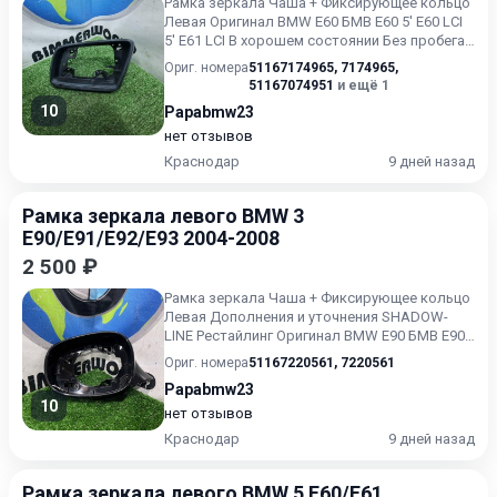
Рамка зеркала Чаша + Фиксирующее кольцо
Левая Оригинал BMW E60 БМВ Е60 5' E60 LCI
5' E61 LCI В хорошем состоянии Без пробега
по РФ.
Ориг. номера
51167174965
,
7174965
,
51167074951
и ещё 1
10
Papabmw23
нет отзывов
Краснодар
9 дней назад
Рамка зеркала левого BMW 3
E90/E91/E92/E93 2004-2008
2 500 ₽
Рамка зеркала Чаша + Фиксирующее кольцо
Левая Дополнения и уточнения SHADOW-
LINE Рестайлинг Оригинал BMW E90 БМВ Е90
1' E81 1' E82 1' E87 LC...
Ориг. номера
51167220561
,
7220561
Papabmw23
10
нет отзывов
Краснодар
9 дней назад
Рамка зеркала левого BMW 5 E60/E61