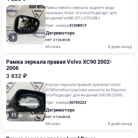
Рамка левого зеркала заднего вида
оригинал Volvo \n\n\n\nПодходит для
моделей:\nS80 (07-) V70 (08-)
Ориг. номера
31298913
Дегримоторс
9
нет отзывов
Москва
8 дней назад
Рамка зеркала правая Volvo XC90 2002-
2006
3 832 ₽
Корпус зеркала правый оригинал Volvo
XC90\n\nКонтрактная запчасть из Европы
\n\nПодходит для моделей:\nXC90 (2003-
2006)
Ориг. номера
30745223
Дегримоторс
11
нет отзывов
Москва
8 дней назад