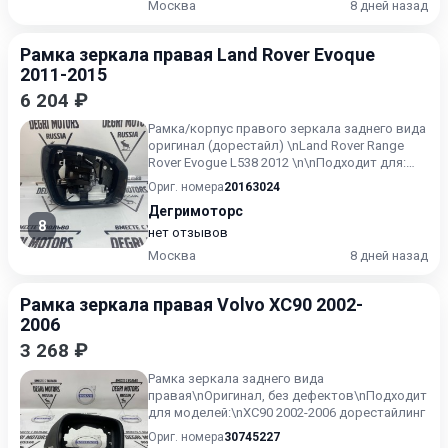
Москва
8 дней назад
Рамка зеркала правая Land Rover Evoque
2011-2015
6 204 ₽
Рамка/корпус правого зеркала заднего вида
оригинал (дорестайл) \nLand Rover Range
Rover Evogue L538 2012 \n\nПодходит для:
\nRange Rover Evo...
Ориг. номера
20163024
Дегримоторс
8
нет отзывов
Москва
8 дней назад
Рамка зеркала правая Volvo XC90 2002-
2006
3 268 ₽
Рамка зеркала заднего вида
правая\nОригинал, без дефектов\nПодходит
для моделей:\nXC90 2002-2006 дорестайлинг
Ориг. номера
30745227