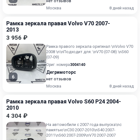
нет отзывов
Москва
8 дней назад
Рамка зеркала правая Volvo V70 2007-
2013
3 956 ₽
Рамка правого зеркала оригинал \nVolvo V70
2008 \n\nПодходит для: \nV70 (07-08) \nS60
(07-09)
Ориг. номера
3004140
Дегримоторс
6
нет отзывов
Москва
8 дней назад
Рамка зеркала правая Volvo S60 P24 2004-
2010
4 304 ₽
На автомобили с 2007 года выпуска\nс
памятью\nC30 2007-2010\nS40 2007-
2011\nS60 2007-2009\nV70 2007-2007