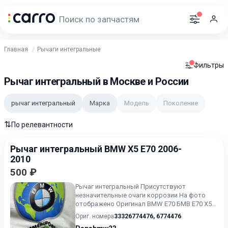
Главная
Рычаги интегральные
Фильтры
Рычаг интегральный в Москве и России
рычаг интегральный
Марка
Модель
Поколение
⇅
По релевантности
Рычаг интегральный BMW X5 E70 2006-
2010
500 ₽
Рычаг интегральный Присутствуют
незначительные очаги коррозии На фото
отображено Оригинал BMW E70 БМВ Е70 X5
E70 X5 E70 LCI X5 F15 X5 M F85...
Ориг. номера
33326774476
,
6774476