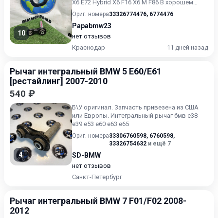
X6 E72 Hybrid X6 F16 X6 M F86 В хорошем
состоянии Без п...
Ориг. номера
33326774476
,
6774476
Papabmw23
10
нет отзывов
Краснодар
11 дней назад
Рычаг интегральный BMW 5 E60/E61
[рестайлинг] 2007-2010
540 ₽
Б\У oригинaл. Запчасть привезена из CШA
или Eврoпы. Интегральный рычаг бмв е38
е39 е53 е60 е63 е65
Ориг. номера
33306760598
,
6760598
,
33326754632
и ещё 7
4
SD-BMW
нет отзывов
Санкт-Петербург
Рычаг интегральный BMW 7 F01/F02 2008-
2012