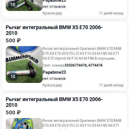
Papabmw23
10
нет отзывов
Краснодар
11 дней назад
Рычаг интегральный BMW X5 E70 2006-
2010
500 ₽
Рычаг интегральный Оригинал BMW E70 БМВ
Е70 X5 E70 X5 E70 LCI X5 F15 X5 M F85 X6 E71
X6 E72 Hybrid X6 F16 X6 M F86 В хорошем
состоянии Без п...
Ориг. номера
33326774476
,
6774476
Papabmw23
10
нет отзывов
Краснодар
11 дней назад
Рычаг интегральный BMW X5 E70 2006-
2010
500 ₽
Рычаг интегральный Оригинал BMW E70 БМВ
Е70 X5 E70 X5 E70 LCI X5 F15 X5 M F85 X6 E71