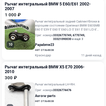
Рычаг интегральный BMW 5 E60/E61 2002-
2007
1 000 ₽
Рычаг интегральный задний Сайлентблоки в
хорошем состоянии Оригинал BMW E60 БМВ
Е60 5' E39 5' E60 5' E60 LCI 5' E61 5' E61 LCI 6'
E63 6' E63...
Ориг. номера
33326770749
,
6770749
,
33321090030
и ещё 3
10
Papabmw23
нет отзывов
Краснодар
11 дней назад
Рычаг интегральный BMW X5 E70 2006-
2010
300 ₽
Рычаг интегральный LH=RH.
Ориг. номера
33326774476
Aurora-parts
нет отзывов