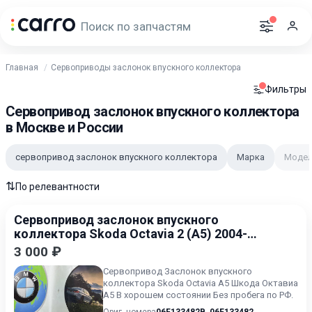
Главная
Сервоприводы заслонок впускного коллектора
Фильтры
Сервопривод заслонок впускного коллектора
в Москве и России
сервопривод заслонок впускного коллектора
Марка
Моде
⇅
По релевантности
Сервопривод заслонок впускного
коллектора Skoda Octavia 2 (A5) 2004-
2009
3 000 ₽
Сервопривод Заслонок впускного
коллектора Skoda Octavia A5 Шкода Октавиа
А5 В хорошем состоянии Без пробега по РФ.