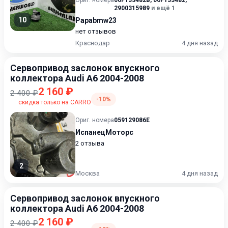
Ориг. номера
06F133482B
,
06F133482
,
2900315989
и ещё 1
10
Papabmw23
нет отзывов
Краснодар
4 дня назад
Сервопривод заслонок впускного
коллектора Audi A6 2004-2008
2 160 ₽
2 400 ₽
-10%
скидка только на CARRO
Ориг. номера
059129086E
ИспанецМоторс
2 отзыва
2
Москва
4 дня назад
Сервопривод заслонок впускного
коллектора Audi A6 2004-2008
2 160 ₽
2 400 ₽