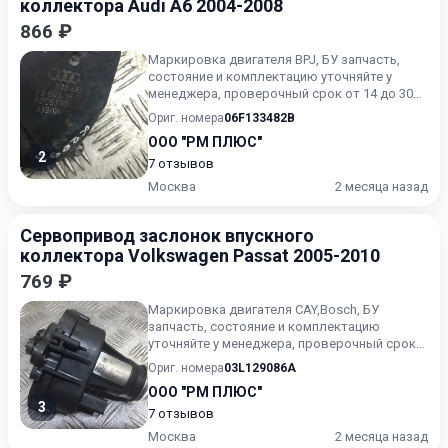
коллектора Audi A6 2004-2008
866 ₽
Маркировка двигателя BPJ, БУ запчасть,
состояние и комплектацию уточняйте у
менеджера, проверочный срок от 14 до 30
дней.
Ориг. номера
06F133482B
ООО "РМ ПЛЮС"
2
7 отзывов
Москва
2 месяца назад
Сервопривод заслонок впускного
коллектора Volkswagen Passat 2005-2010
769 ₽
Маркировка двигателя CAY,Bosch, БУ
запчасть, состояние и комплектацию
уточняйте у менеджера, проверочный срок
от 14 до 30 дней.
Ориг. номера
03L129086A
ООО "РМ ПЛЮС"
3
7 отзывов
Москва
2 месяца назад