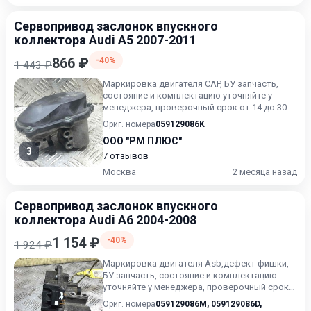
Сервопривод заслонок впускного
коллектора Audi A5 2007-2011
866 ₽
-40%
1 443 ₽
Маркировка двигателя CAP, БУ запчасть,
состояние и комплектацию уточняйте у
менеджера, проверочный срок от 14 до 30
дней.
Ориг. номера
059129086K
ООО "РМ ПЛЮС"
3
7 отзывов
Москва
2 месяца назад
Сервопривод заслонок впускного
коллектора Audi A6 2004-2008
1 154 ₽
-40%
1 924 ₽
Маркировка двигателя Asb,дефект фишки,
БУ запчасть, состояние и комплектацию
уточняйте у менеджера, проверочный срок
от 14 до 30 дней.
Ориг. номера
059129086M
,
059129086D
,