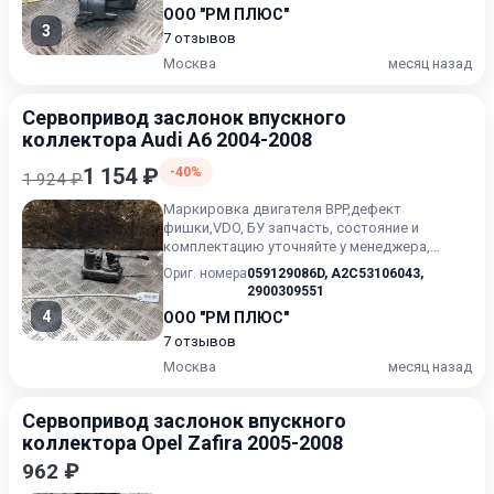
ООО "РМ ПЛЮС"
3
7 отзывов
Москва
месяц назад
Сервопривод заслонок впускного
коллектора Audi A6 2004-2008
1 154 ₽
-40%
1 924 ₽
Маркировка двигателя BPP,дефект
фишки,VDO, БУ запчасть, состояние и
комплектацию уточняйте у менеджера,
проверочный срок от 14 до 30 дней.
Ориг. номера
059129086D
,
A2C53106043
,
2900309551
4
ООО "РМ ПЛЮС"
7 отзывов
Москва
месяц назад
Сервопривод заслонок впускного
коллектора Opel Zafira 2005-2008
962 ₽