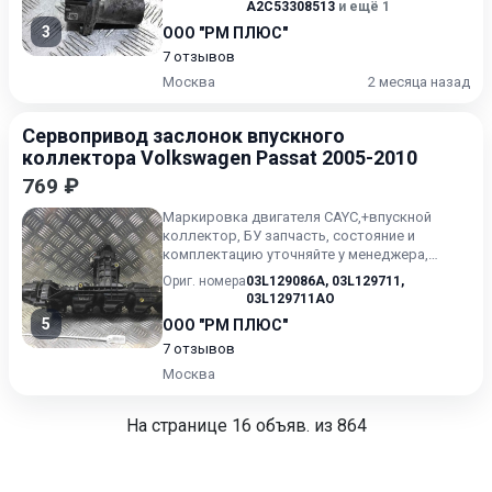
A2C53308513
и ещё 1
3
ООО "РМ ПЛЮС"
7 отзывов
Москва
2 месяца назад
Сервопривод заслонок впускного
коллектора Volkswagen Passat 2005-2010
769 ₽
Маркировка двигателя CAYC,+впускной
коллектор, БУ запчасть, состояние и
комплектацию уточняйте у менеджера,
проверочный срок от 14 до 30 дне...
Ориг. номера
03L129086A
,
03L129711
,
03L129711AO
5
ООО "РМ ПЛЮС"
7 отзывов
Москва
На странице
16
объяв. из 864