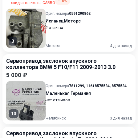
-10%
скидка только на CARRO
Ориг. номера
059129086E
ИспанецМоторс
2 отзыва
3
Москва
4 дня назад
Сервопривод заслонок впускного
коллектора BMW 5 F10/F11 2009-2013 3.0
5 000 ₽
Ориг. номера
7811299
,
11618575534
,
8575534
Маленькая Германия
нет отзывов
10
Челябинск
3 дня назад
Сервопривод заслонок впускного