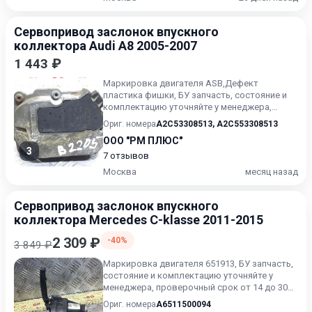
Сервопривод заслонок впускного
коллектора Audi A8 2005-2007
1 443 ₽
Маркировка двигателя ASB,Дефект
пластика фишки, БУ запчасть, состояние и
комплектацию уточняйте у менеджера,
проверочный срок от 14 до 30 дн...
Ориг. номера
A2C53308513
,
A2C553308513
ООО "РМ ПЛЮС"
3
7 отзывов
Москва
месяц назад
Сервопривод заслонок впускного
коллектора Mercedes C-klasse 2011-2015
2 309 ₽
-40%
3 849 ₽
Маркировка двигателя 651913, БУ запчасть,
состояние и комплектацию уточняйте у
менеджера, проверочный срок от 14 до 30
дней.
Ориг. номера
A6511500094