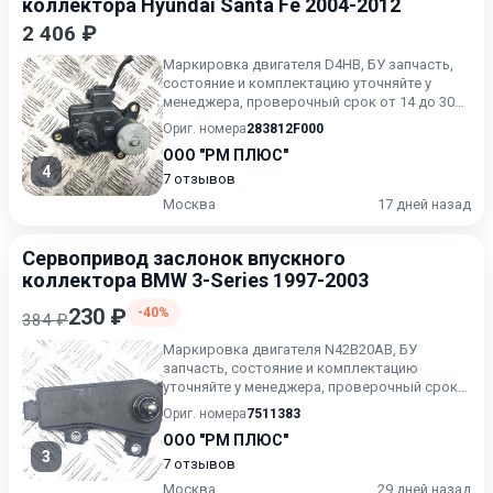
коллектора Hyundai Santa Fe 2004-2012
2 406 ₽
Маркировка двигателя D4HB, БУ запчасть,
состояние и комплектацию уточняйте у
менеджера, проверочный срок от 14 до 30
дней.
Ориг. номера
283812F000
ООО "РМ ПЛЮС"
4
7 отзывов
Москва
17 дней назад
Сервопривод заслонок впускного
коллектора BMW 3-Series 1997-2003
230 ₽
-40%
384 ₽
Маркировка двигателя N42B20AB, БУ
запчасть, состояние и комплектацию
уточняйте у менеджера, проверочный срок
от 14 до 30 дней.
Ориг. номера
7511383
ООО "РМ ПЛЮС"
3
7 отзывов
Москва
29 дней назад