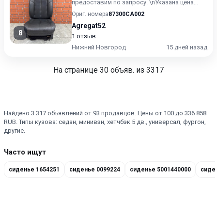
предоставим по запросу. \nУказана цена
только ДЛЯ ПОЛЬЗОВАТЕЛЕ...
Ориг. номера
87300CA002
Agregat52
8
1 отзыв
Нижний Новгород
15 дней назад
На странице
30
объяв. из 3317
Найдено 3 317 объявлений от 93 продавцов. Цены от 100 до 336 858
RUB. Типы кузова: седан, минивэн, хетчбэк 5 дв., универсал, фургон,
другие.
Часто ищут
сиденье 1654251
сиденье 0099224
сиденье 5001440000
сиде