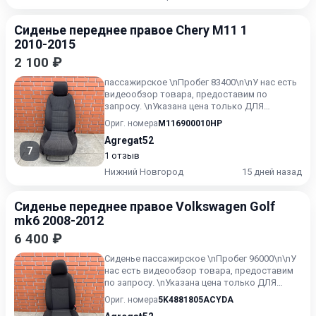
Сиденье переднее правое Chery M11 1
2010-2015
2 100 ₽
пассажирское \nПробег 83400\n\nУ нас есть
видеообзор товара, предоставим по
запросу. \nУказана цена только ДЛЯ
ПОЛЬЗОВАТЕЛЕЙ текущего ресурс...
Ориг. номера
M116900010HP
Agregat52
7
1 отзыв
Нижний Новгород
15 дней назад
Сиденье переднее правое Volkswagen Golf
mk6 2008-2012
6 400 ₽
Сиденье пассажирское \nПробег 96000\n\nУ
нас есть видеообзор товара, предоставим
по запросу. \nУказана цена только ДЛЯ
ПОЛЬЗОВАТЕЛЕЙ текущег...
Ориг. номера
5K4881805ACYDA