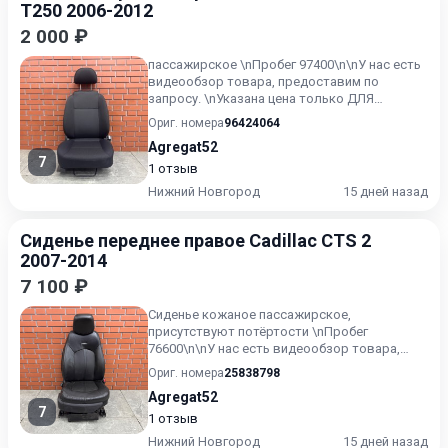
T250 2006-2012
2 000 ₽
пассажирское \nПробег 97400\n\nУ нас есть
видеообзор товара, предоставим по
запросу. \nУказана цена только ДЛЯ
ПОЛЬЗОВАТЕЛЕЙ текущего ресурс...
Ориг. номера
96424064
Agregat52
7
1 отзыв
Нижний Новгород
15 дней назад
Сиденье переднее правое Cadillac CTS 2
2007-2014
7 100 ₽
Сиденье кожаное пассажирское,
присутствуют потёртости \nПробег
76600\n\nУ нас есть видеообзор товара,
предоставим по запросу. \nУказана цена...
Ориг. номера
25838798
Agregat52
7
1 отзыв
Нижний Новгород
15 дней назад