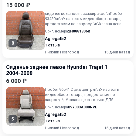
15 000 ₽
сиденье кожаное пассажирское \nПробег
93420\n\nУ нас есть видеообзор товара,
предоставим по запросу. \nУказана цена
только ДЛЯ ПОЛЬЗОВАТЕЛЕЙ...
Ориг. номера
2H0881806R
Agregat52
8
1 отзыв
Нижний Новгород
15 дней назад
Сиденье заднее левое Hyundai Trajet 1
2004-2008
6 000 ₽
Пробег 96541 2 ряд центр\n\nУ нас есть
видеообзор товара, предоставим по
запросу. \nУказана цена только ДЛЯ
ПОЛЬЗОВАТЕЛЕЙ текущего ресурса\n...
Ориг. номера
897003A000NVE
Agregat52
5
1 отзыв
Нижний Новгород
15 дней назад