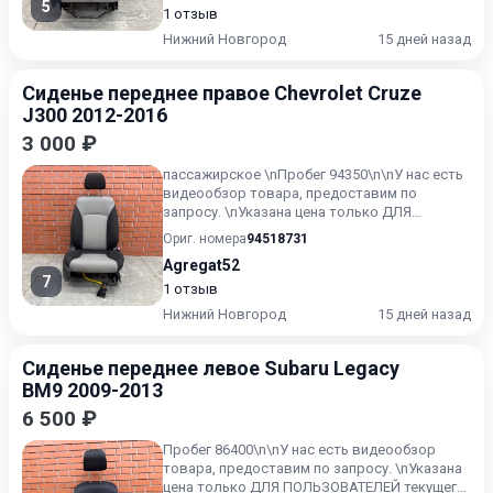
5
1 отзыв
Нижний Новгород
15 дней назад
Сиденье переднее правое Chevrolet Cruze
J300 2012-2016
3 000 ₽
пассажирское \nПробег 94350\n\nУ нас есть
видеообзор товара, предоставим по
запросу. \nУказана цена только ДЛЯ
ПОЛЬЗОВАТЕЛЕЙ текущего ресурс...
Ориг. номера
94518731
Agregat52
7
1 отзыв
Нижний Новгород
15 дней назад
Сиденье переднее левое Subaru Legacy
BM9 2009-2013
6 500 ₽
Пробег 86400\n\nУ нас есть видеообзор
товара, предоставим по запросу. \nУказана
цена только ДЛЯ ПОЛЬЗОВАТЕЛЕЙ текущего