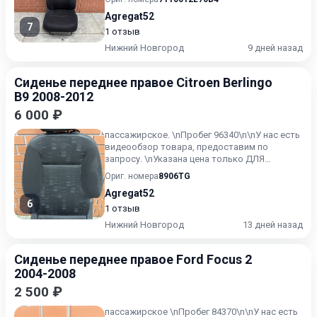
Agregat52
7
1 отзыв
Нижний Новгород
9 дней назад
Сиденье переднее правое Citroen Berlingo
B9 2008-2012
6 000 ₽
пассажирское. \nПробег 96340\n\nУ нас есть
видеообзор товара, предоставим по
запросу. \nУказана цена только ДЛЯ
ПОЛЬЗОВАТЕЛЕЙ текущего ресур...
Ориг. номера
8906TG
Agregat52
6
1 отзыв
Нижний Новгород
13 дней назад
Сиденье переднее правое Ford Focus 2
2004-2008
2 500 ₽
пассажирское \nПробег 84370\n\nУ нас есть