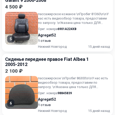
Galant 9 2006-2008
4 500 ₽
пассажирское кожаное \nПробег 81360\n\nУ
нас есть видеообзор товара, предоставим
по запросу. \nУказана цена только ДЛЯ
ПОЛЬЗОВАТЕЛЕЙ текущег...
Ориг. номера
6901A224XB
Agregat52
5
1 отзыв
Нижний Новгород
15 дней назад
Сиденье переднее правое Fiat Albea 1
2005-2012
2 100 ₽
пассажирское \nПробег 86300\n\nУ нас есть
видеообзор товара, предоставим по
запросу. \nУказана цена только ДЛЯ
ПОЛЬЗОВАТЕЛЕЙ текущего ресурс...
Ориг. номера
98845839
Agregat52
6
1 отзыв
Нижний Новгород
15 дней назад