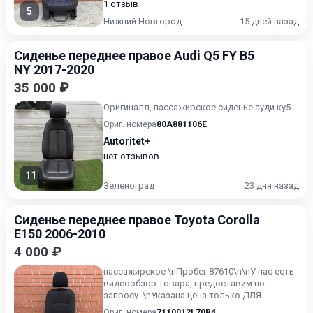
1 отзыв
5
Нижний Новгород
15 дней назад
Сиденье переднее правое Audi Q5 FY B5
NY 2017-2020
35 000 ₽
Оригиналл, пассажирское сиденье ауди ку5
Ориг. номера
80A881106E
Autoritet+
нет отзывов
11
Зеленоград
23 дня назад
Сиденье переднее правое Toyota Corolla
E150 2006-2010
4 000 ₽
пассажирское \nПробег 87610\n\nУ нас есть
видеообзор товара, предоставим по
запросу. \nУказана цена только ДЛЯ
ПОЛЬЗОВАТЕЛЕЙ текущего ресурс...
Ориг. номера
7110012L70B4