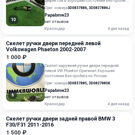
дефектов В хорошем состоянии Без пробега
по России.
Ориг. номера
3D0837886
,
3D0837886J
Papabmw23
10
нет отзывов
Краснодар
4 дня назад
Скелет ручки двери передней левой
Volkswagen Phaeton 2002-2007
1 000 ₽
Скелет наружней ручки двери передней
левой VW Phaeton Оригинал Хорошее
состояние Без пробега по России.
Ориг. номера
3D0837885
,
3D0837885K
Papabmw23
6
нет отзывов
Краснодар
4 дня назад
Скелет ручки двери задней правой BMW 3
F30/F31 2011-2016
1 500 ₽