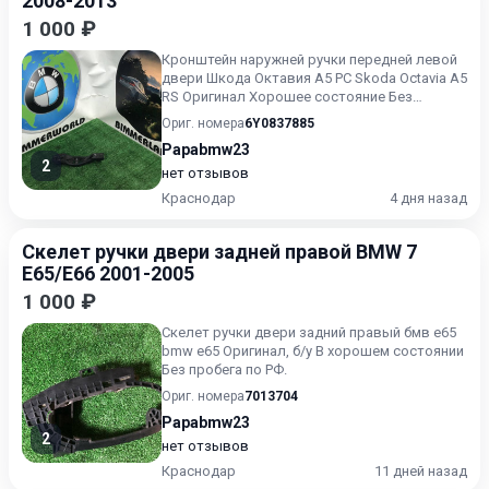
2008-2013
1 000 ₽
Кронштейн наружней ручки передней левой
двери Шкода Октавия А5 РС Skoda Octavia A5
RS Оригинал Хорошее состояние Без
дефектов Без пробега по...
Ориг. номера
6Y0837885
Papabmw23
2
нет отзывов
Краснодар
4 дня назад
Скелет ручки двери задней правой BMW 7
E65/E66 2001-2005
1 000 ₽
Скелет ручки двери задний правый бмв е65
bmw e65 Оригинал, б/у В хорошем состоянии
Без пробега по РФ.
Ориг. номера
7013704
Papabmw23
2
нет отзывов
Краснодар
11 дней назад