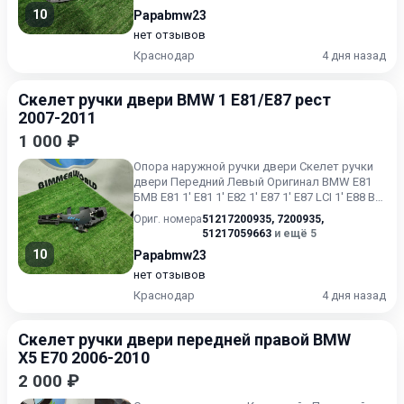
10
Papabmw23
нет отзывов
Краснодар
4 дня назад
Скелет ручки двери BMW 1 E81/E87 рест
2007-2011
1 000 ₽
Опора наружной ручки двери Скелет ручки
двери Передний Левый Оригинал BMW E81
БМВ Е81 1' E81 1' E82 1' E87 1' E87 LCI 1' E88 В
хорошем состо...
Ориг. номера
51217200935
,
7200935
,
51217059663
и ещё 5
10
Papabmw23
нет отзывов
Краснодар
4 дня назад
Скелет ручки двери передней правой BMW
X5 E70 2006-2010
2 000 ₽