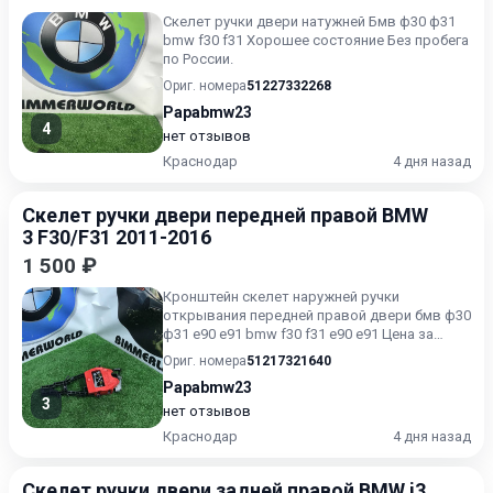
Скелет ручки двери натужней Бмв ф30 ф31
bmw f30 f31 Хорошее состояние Без пробега
по России.
Ориг. номера
51227332268
Papabmw23
4
нет отзывов
Краснодар
4 дня назад
Скелет ручки двери передней правой BMW
3 F30/F31 2011-2016
1 500 ₽
Кронштейн скелет наружней ручки
открывания передней правой двери бмв ф30
ф31 е90 е91 bmw f30 f31 e90 e91 Цена за
скелет БЕЗ ТРОСИКА Оригинал...
Ориг. номера
51217321640
Papabmw23
3
нет отзывов
Краснодар
4 дня назад
Скелет ручки двери задней правой BMW i3