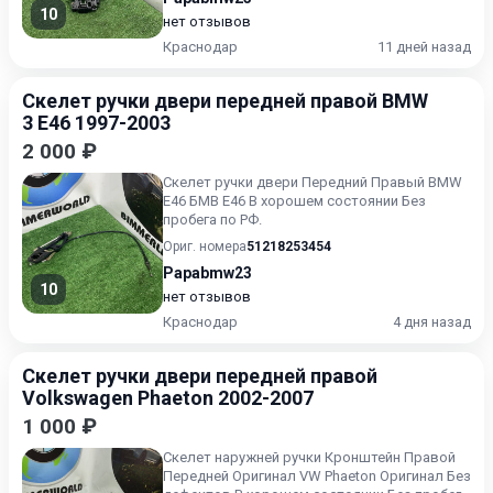
10
нет отзывов
Краснодар
11 дней назад
Скелет ручки двери передней правой BMW
3 E46 1997-2003
2 000 ₽
Скелет ручки двери Передний Правый BMW
E46 БМВ Е46 В хорошем состоянии Без
пробега по РФ.
Ориг. номера
51218253454
Papabmw23
10
нет отзывов
Краснодар
4 дня назад
Скелет ручки двери передней правой
Volkswagen Phaeton 2002-2007
1 000 ₽
Скелет наружней ручки Кронштейн Правой
Передней Оригинал VW Phaeton Оригинал Без