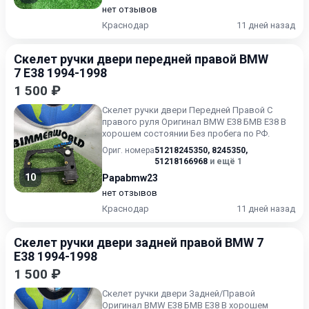
нет отзывов
Краснодар
11 дней назад
Скелет ручки двери передней правой BMW
7 E38 1994-1998
1 500 ₽
Скелет ручки двери Передней Правой С
правого руля Оригинал BMW E38 БМВ Е38 В
хорошем состоянии Без пробега по РФ.
Ориг. номера
51218245350
,
8245350
,
51218166968
и ещё 1
10
Papabmw23
нет отзывов
Краснодар
11 дней назад
Скелет ручки двери задней правой BMW 7
E38 1994-1998
1 500 ₽
Скелет ручки двери Задней/Правой
Оригинал BMW E38 БМВ Е38 В хорошем