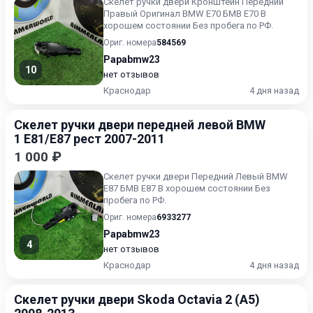
Скелет ручки двери Кронштейн Передний
Правый Оригинал BMW E70 БМВ Е70 В
хорошем состоянии Без пробега по РФ.
Ориг. номера
584569
Papabmw23
10
нет отзывов
Краснодар
4 дня назад
Скелет ручки двери передней левой BMW
1 E81/E87 рест 2007-2011
1 000 ₽
Скелет ручки двери Передний Левый BMW
E87 БМВ Е87 В хорошем состоянии Без
пробега по РФ.
Ориг. номера
6933277
Papabmw23
4
нет отзывов
Краснодар
4 дня назад
Скелет ручки двери Skoda Octavia 2 (A5)