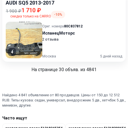
AUDI SQ5 2013-2017
1 710 ₽
1 900 ₽
-10%
скидка только на CARRO
Ориг. номера
80C837812
ИспанецМоторс
2 отзыва
4
Москва
5 дней назад
На странице
30
объяв. из 4841
Найдено 4 841 объявление от 80 продавцов. Цены от 150 до 12 512
RUB. Типы кузова: седан, универсал, внедорожник 5 дв., хетчбэк 5 дв.,
минивэн, другие.
Часто ищут