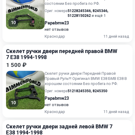
состоянии Без пробега по РФ.
Ориг. номера
51228245346
,
8245346
,
51228150262
и ещё 1
10
Papabmw23
нет отзывов
Краснодар
11 дней назад
Скелет ручки двери передней правой BMW
7 E38 1994-1998
1 500 ₽
Скелет ручки двери Передней Правой
Правый Руль!!! Оригинал BMW E38 БМВ Е38 В
хорошем состоянии Без пробега по РФ.
Ориг. номера
51218245350
,
8245350
Papabmw23
10
нет отзывов
Краснодар
11 дней назад
Скелет ручки двери задней левой BMW 7
E38 1994-1998