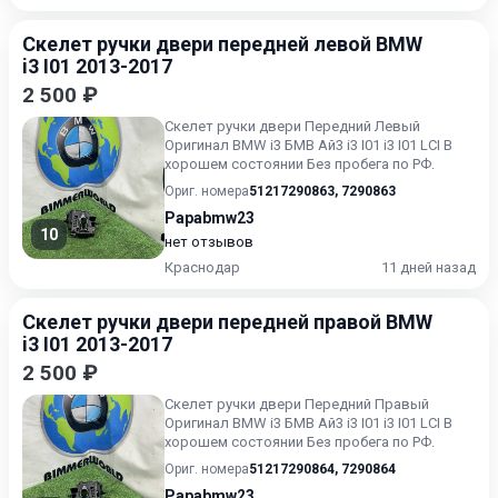
Скелет ручки двери передней левой BMW
i3 I01 2013-2017
2 500 ₽
Скелет ручки двери Передний Левый
Оригинал BMW i3 БМВ Ай3 i3 I01 i3 I01 LCI В
хорошем состоянии Без пробега по РФ.
Ориг. номера
51217290863
,
7290863
Papabmw23
10
нет отзывов
Краснодар
11 дней назад
Скелет ручки двери передней правой BMW
i3 I01 2013-2017
2 500 ₽
Скелет ручки двери Передний Правый
Оригинал BMW i3 БМВ Ай3 i3 I01 i3 I01 LCI В
хорошем состоянии Без пробега по РФ.
Ориг. номера
51217290864
,
7290864
Papabmw23