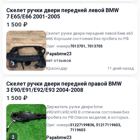
Скелет ручки двери передней левой BMW
7 E65/E66 2001-2005
1 500 ₽
Скелет ручки двери передней левой Бмв е65
е66 Хорошее состояние Без пробега по РФ.
Ориг. номера
7013701
,
7013705
Papabmw23
нет отзывов
3
Краснодар
11 дней назад
Скелет ручки двери передней правой BMW
3 E90/E91/E92/E93 2004-2008
1 500 ₽
Держатель ручки двери bmw
e90/e91/e92/e93 В отличном состоянии Без
пробега по РФ Список моделей, в которых
используется эта деталь: 3' E90 3...
Ориг. номера
51227199836
,
51217119603
,
7119603
2
Papabmw23