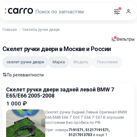
Главная
Скелеты ручки двери
Фильтры
Скелет ручки двери в Москве и России
скелет ручки двери
Марка
Модель
Поколение
⇅
По релевантности
Скелет ручки двери задней левой BMW 7
E65/E66 2005-2008
1 000 ₽
Скелет ручки Задний Левый Оригинал BMW
E66 БМВ Е66 7' E65 7' E66 7' E67 В хорошем
состоянии Без пробега по РФ.
Ориг. номера
7191571
,
51217191571
,
51217013703
и ещё 1