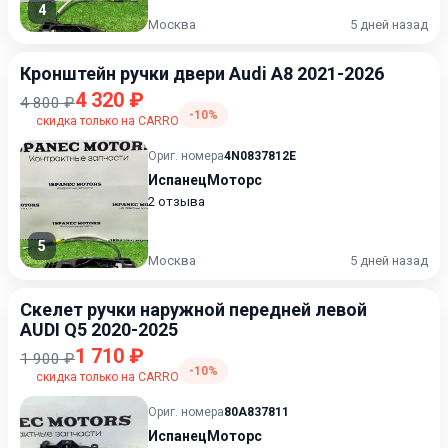
4
Москва
5 дней назад
Кронштейн ручки двери Audi A8 2021-2026
4 320 ₽
4 800 ₽
-10%
скидка только на CARRO
Ориг. номера
4N0837812E
ИспанецМоторс
2 отзыва
5
Москва
5 дней назад
Скелет ручки наружной передней левой
AUDI Q5 2020-2025
1 710 ₽
1 900 ₽
-10%
скидка только на CARRO
Ориг. номера
80A837811
ИспанецМоторс