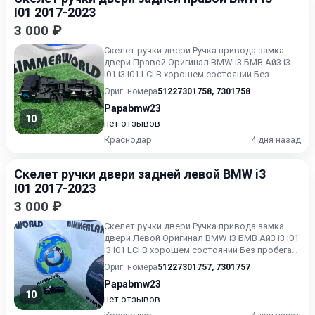
I01 2017-2023
3 000 ₽
Скелет ручки двери Ручка привода замка
двери Правой Оригинал BMW i3 БМВ Ай3 i3
I01 i3 I01 LCI В хорошем состоянии Без
пробега по РФ.
Ориг. номера
51227301758
,
7301758
Papabmw23
10
нет отзывов
Краснодар
4 дня назад
Скелет ручки двери задней левой BMW i3
I01 2017-2023
3 000 ₽
Скелет ручки двери Ручка привода замка
двери Левой Оригинал BMW i3 БМВ Ай3 i3 I01
i3 I01 LCI В хорошем состоянии Без пробега
по РФ.
Ориг. номера
51227301757
,
7301757
Papabmw23
10
нет отзывов