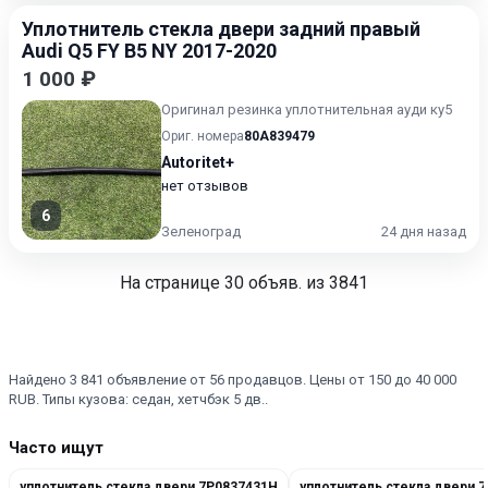
Уплотнитель стекла двери задний правый
Audi Q5 FY B5 NY 2017-2020
1 000 ₽
Оригинал резинка уплотнительная ауди ку5
Ориг. номера
80A839479
Autoritet+
нет отзывов
6
Зеленоград
24 дня назад
На странице
30
объяв. из 3841
Найдено 3 841 объявление от 56 продавцов. Цены от 150 до 40 000
RUB. Типы кузова: седан, хетчбэк 5 дв..
Часто ищут
уплотнитель стекла двери 7P0837431H
уплотнитель стекла двери 