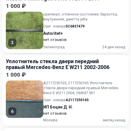
1 000 ₽
оригинал, отличное состояние, бархотка,
внутренняя, джетта jetta
Ориг. номера
5C6837479
Autoritet+
нет отзывов
3
Зеленоград
24 дня назад
Уплотнитель стекла двери передний
правый Mercedes-Benz E W211 2002-2006
1 000 ₽
A2117250165, 2117250165 Уплотнитель
стекла двери передний правый Mercedes-
Benz E W211 2004, OM647.961
Ориг. номера
A2117250165
ИП Боцян Д. Н.
6
нет отзывов
Москва
месяц назад