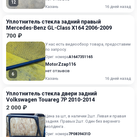
12
Казань
16 дней назад
Уплотнитель стекла задний правый
Mercedes-Benz GL-Class X164 2006-2009
700 ₽
У нас есть видеообзор товара, предоставим
по запросу.
Ориг. номера
A1647351165
MotorZzap116
нет отзывов
6
Казань
16 дней назад
Уплотнитель стекла двери задний
Volkswagen Touareg 7P 2010-2014
2 000 ₽
Цена за шт, в наличии 2шт. Левая и правая
задняя. Правых 2шт. Один без верхнего
молдинга .
Ориг. номера
7P0839431D