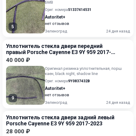
БМВ
Ориг. номера
51337414531
Autoritet+
нет отзывов
5
Зеленоград
24 дня назад
Уплотнитель стекла двери передний
правый Porsche Cayenne E3 9Y 959 2017-
2023
40 000 ₽
Оригинал резинка уплотнительная, порш
каен, black night, shadow line
Ориг. номера
9Y0837432B
Autoritet+
нет отзывов
9
Зеленоград
24 дня назад
Уплотнитель стекла двери задний левый
Porsche Cayenne E3 9Y 959 2017-2023
28 000 ₽