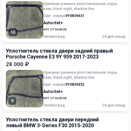
Оригинал резинка уплотнительная, порш
каен, black night, shadow line
Ориг. номера
9Y0839431
Autoritet+
нет отзывов
10
Зеленоград
24 дня назад
Уплотнитель стекла двери задний правый
Porsche Cayenne E3 9Y 959 2017-2023
28 000 ₽
Оригинал резинка уплотнительная, порш
каен, black night, shadow line
Ориг. номера
9Y0839432
Autoritet+
нет отзывов
9
Зеленоград
24 дня назад
Уплотнитель стекла двери передний
левый BMW 3-Series F30 2015-2020