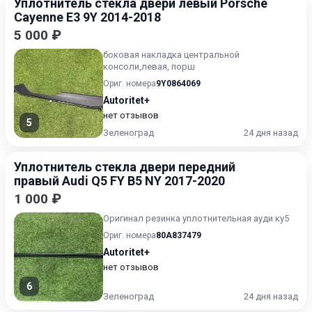
Уплотнитель стекла двери левый Porsche
Cayenne E3 9Y 2014-2018
5 000 ₽
боковая накладка центральной
консоли,левая, порш
Ориг. номера
9Y0864069
Autoritet+
нет отзывов
5
Зеленоград
24 дня назад
Уплотнитель стекла двери передний
правый Audi Q5 FY B5 NY 2017-2020
1 000 ₽
Оригинал резинка уплотнительная ауди ку5
Ориг. номера
80A837479
Autoritet+
нет отзывов
6
Зеленоград
24 дня назад