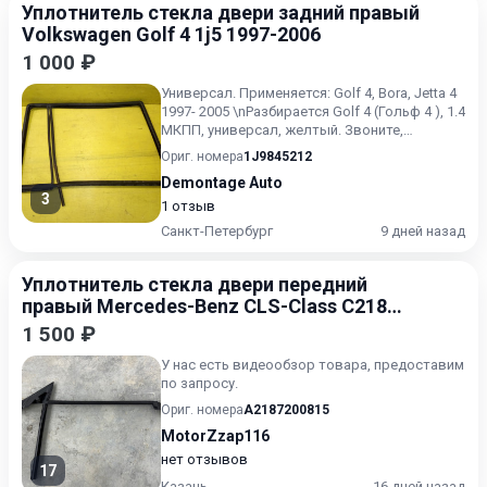
Уплотнитель стекла двери задний правый
Volkswagen Golf 4 1j5 1997-2006
1 000 ₽
Универсал. Применяется: Golf 4, Bora, Jetta 4
1997- 2005 \nРазбирается Golf 4 (Гольф 4 ), 1.4
МКПП, универсал, желтый. Звоните,
спрашивайте...
Ориг. номера
1J9845212
Demontage Auto
3
1 отзыв
Санкт-Петербург
9 дней назад
Уплотнитель стекла двери передний
правый Mercedes-Benz CLS-Class C218
2014-2017
1 500 ₽
У нас есть видеообзор товара, предоставим
по запросу.
Ориг. номера
A2187200815
MotorZzap116
нет отзывов
17
Казань
16 дней назад