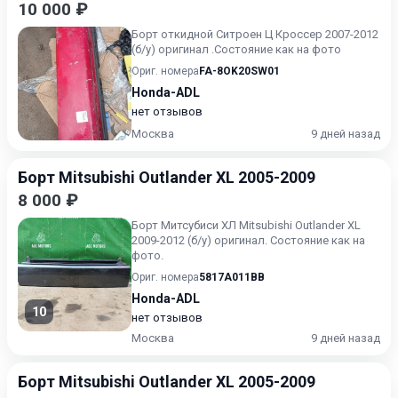
10 000 ₽
Борт откидной Ситроен Ц Кроссер 2007-2012
(б/у) оригинал .Состояние как на фото
Ориг. номера
FA-8OK20SW01
Honda-ADL
нет отзывов
Москва
9 дней назад
Борт Mitsubishi Outlander XL 2005-2009
8 000 ₽
Борт Митсубиси ХЛ Mitsubishi Outlander XL
2009-2012 (б/у) оригинал. Состояние как на
фото.
Ориг. номера
5817A011BB
Honda-ADL
10
нет отзывов
Москва
9 дней назад
Борт Mitsubishi Outlander XL 2005-2009