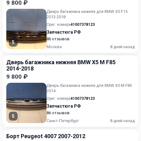
9 800 ₽
Дверь багажника нижняя для BMW X5 F15
2013-2018
Ориг. номера
41007378123
Запчастюга РФ
86 отзывов
5
Москва
8 дней назад
Дверь багажника нижняя BMW X5 M F85
2014-2018
9 800 ₽
Дверь багажника нижняя для BMW X5 M F85
2014-
Ориг. номера
41007378123
Запчастюга РФ
86 отзывов
5
Санкт-Петербург
8 дней назад
Борт Peugeot 4007 2007-2012