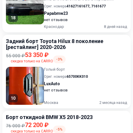
состоянии Без пробега по...
Ориг. номера
41627161677
,
7161677
Papabmw23
18
нет отзывов
Краснодар
8 дней назад
Задний борт Toyota Hilux 8 поколение
[рестайлинг] 2020-2026
53 350 ₽
55 000 ₽
-3%
скидка только на CARRO
Голый борт
Ориг. номера
65700KK010
LuxAuto
нет отзывов
10
Москва
2 месяца назад
Борт откидной BMW X5 2018-2023
72 200 ₽
76 000 ₽
-5%
скидка только на CARRO