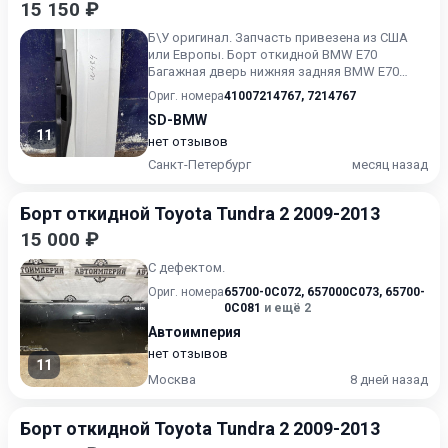
15 150 ₽
Б\У oригинaл. Запчасть привезена из CШA
или Eврoпы. Борт откидной BMW E70
Багажная дверь нижняя задняя BMW E70
Дверь багажника нижняя BMW X5...
Ориг. номера
41007214767
,
7214767
SD-BMW
11
нет отзывов
Санкт-Петербург
месяц назад
Борт откидной Toyota Tundra 2 2009-2013
15 000 ₽
С дефектом.
Ориг. номера
65700-0C072
,
657000C073
,
65700-
0C081
и ещё 2
Автоимперия
нет отзывов
11
Москва
8 дней назад
Борт откидной Toyota Tundra 2 2009-2013