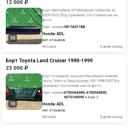
12 000 ₽
Борт Митсубиси ХЛ Mitsubishi Outlander XL
2009-2012 (б/у) оригинал. Состояние как на
фото.
Ориг. номера
5817A011BB
Honda-ADL
10
нет отзывов
Москва
9 дней назад
Борт Toyota Land Cruiser 1990-1999
23 000 ₽
Борт откидной, крышка багажника нижняя
часть Тойота Ленд Крузер 100 1998-2007 б/у
оригинал. Состояние как на фото.
Ориг. номера
670056A680
,
6700560830
,
6075160090
и ещё 2
10
Honda-ADL
нет отзывов
Москва
9 дней назад