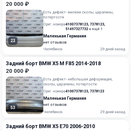
20 000 ₽
Есть дефект- мелкие сколы, царапины,
потертости
Ориг. номера
41007378123
,
7378123
,
51497327732
и ещё 1
Маленькая Германия
23
нет отзывов
Челябинск
29 дней назад
Задний борт BMW X5 M F85 2014-2018
20 000 ₽
Есть дефект- небольшая деформация,
сколы, царапины, потертости
Ориг. номера
41007378123
,
7378123
Маленькая Германия
нет отзывов
53
Челябинск
29 дней назад
Задний борт BMW X5 E70 2006-2010