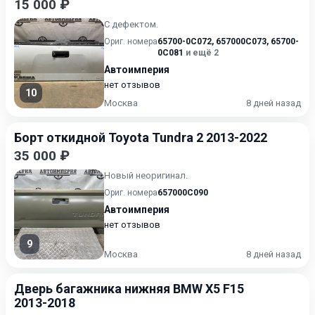
15 000 ₽
С дефектом.
Ориг. номера
65700-0C072
,
657000C073
,
65700-
0C081
и ещё 2
Автоимперия
нет отзывов
10
Москва
8 дней назад
Борт откидной Toyota Tundra 2 2013-2022
35 000 ₽
Новый неоригинал.
Ориг. номера
657000C090
Автоимперия
нет отзывов
9
Москва
8 дней назад
Дверь багажника нижняя BMW X5 F15
2013-2018