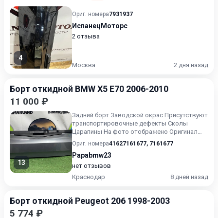
Ориг. номера
7931937
ИспанецМоторс
2 отзыва
4
Москва
2 дня назад
Борт откидной BMW X5 E70 2006-2010
11 000 ₽
Задний борт Заводской окрас Присутствуют
транспортировочные дефекты Сколы
Царапины На фото отображено Оригинал
BMW E70 БМВ Е70 X5 E70 X5 E70...
Ориг. номера
41627161677
,
7161677
Papabmw23
13
нет отзывов
Краснодар
8 дней назад
Борт откидной Peugeot 206 1998-2003
5 774 ₽