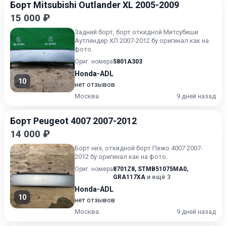
Борт Mitsubishi Outlander XL 2005-2009
15 000 ₽
Задний борт, борт откидной Митсубиши
Аутлендер ХЛ 2007-2012 бу оригинал как на
фото.
Ориг. номера
5801A303
Honda-ADL
10
нет отзывов
Москва
9 дней назад
Борт Peugeot 4007 2007-2012
14 000 ₽
Борт низ, откидной борт Пежо 4007 2007-
2012 бу оригинал как на фото.
Ориг. номера
8701Z8
,
STMB51075MA0
,
GRA117XA
и ещё 3
Honda-ADL
10
нет отзывов
Москва
9 дней назад