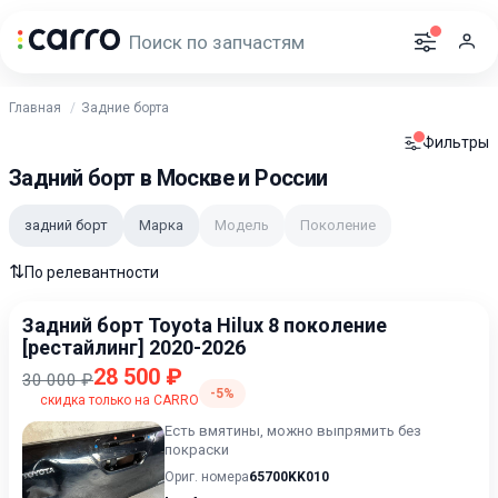
Главная
Задние борта
Фильтры
Задний борт в Москве и России
задний борт
Марка
Модель
Поколение
⇅
По релевантности
Задний борт Toyota Hilux 8 поколение
[рестайлинг] 2020-2026
28 500 ₽
30 000 ₽
-5%
скидка только на CARRO
Есть вмятины, можно выпрямить без
покраски
Ориг. номера
65700KK010