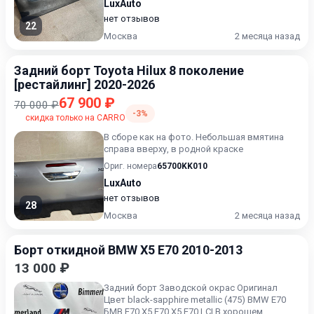
LuxAuto
нет отзывов
22
Москва
2 месяца назад
Задний борт Toyota Hilux 8 поколение
[рестайлинг] 2020-2026
67 900 ₽
70 000 ₽
-3%
скидка только на CARRO
В сборе как на фото. Небольшая вмятина
справа вверху, в родной краске
Ориг. номера
65700KK010
LuxAuto
нет отзывов
28
Москва
2 месяца назад
Борт откидной BMW X5 E70 2010-2013
13 000 ₽
Задний борт Заводской окрас Оригинал
Цвет black-sapphire metallic (475) BMW E70
БМВ Е70 X5 E70 X5 E70 LCI В хорошем