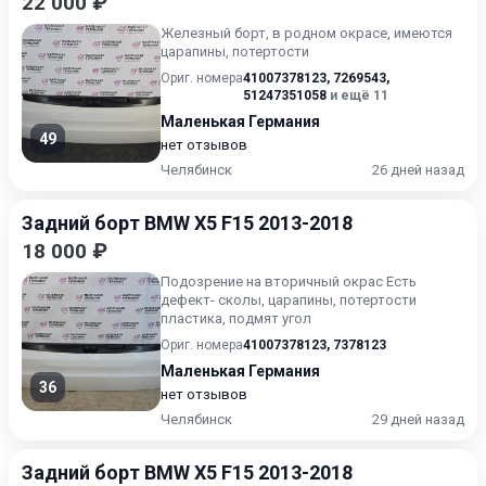
22 000 ₽
Железный борт, в родном окрасе, имеются
царапины, потертости
Ориг. номера
41007378123
,
7269543
,
51247351058
и ещё 11
Маленькая Германия
49
нет отзывов
Челябинск
26 дней назад
Задний борт BMW X5 F15 2013-2018
18 000 ₽
Подозрение на вторичный окрас Есть
дефект- сколы, царапины, потертости
пластика, подмят угол
Ориг. номера
41007378123
,
7378123
Маленькая Германия
36
нет отзывов
Челябинск
29 дней назад
Задний борт BMW X5 F15 2013-2018