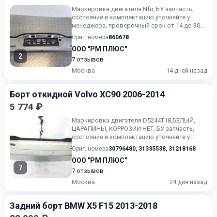
Маркировка двигателя Nfu, БУ запчасть,
состояние и комплектацию уточняйте у
менеджера, проверочный срок от 14 до 30
дней.
Ориг. номера
860678
ООО "РМ ПЛЮС"
2
7 отзывов
Москва
14 дней назад
Борт откидной Volvo XC90 2006-2014
5 774 ₽
Маркировка двигателя D5244T18,БЕЛЫЙ,
ЦАРАПИНЫ, КОРРОЗИИ НЕТ, БУ запчасть,
состояние и комплектацию уточняйте у
менеджера, проверочный срок о...
Ориг. номера
30796480
,
31335538
,
31218168
ООО "РМ ПЛЮС"
7
7 отзывов
Москва
24 дня назад
Задний борт BMW X5 F15 2013-2018