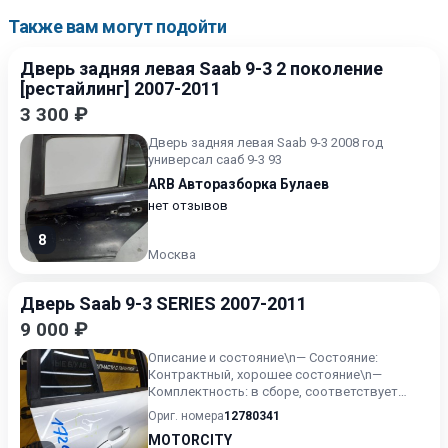
Также вам могут подойти
Дверь задняя левая Saab 9-3 2 поколение
[рестайлинг] 2007-2011
3 300 ₽
Дверь задняя левая Saab 9-3 2008 год
универсал сааб 9-3 93
ARB Авторазборка Булаев
нет отзывов
8
Москва
Дверь Saab 9-3 SERIES 2007-2011
9 000 ₽
Описание и состояние\n— Состояние:
Контрактный, хорошее состояние\n—
Комплектность: в сборе, соответствует
фото\n— Особенности: Оригинал\n—...
Ориг. номера
12780341
MOTORCITY