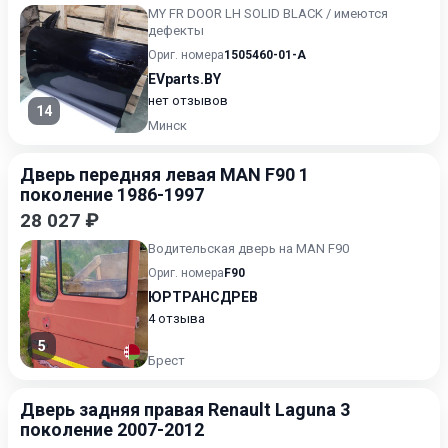
MY FR DOOR LH SOLID BLACK / имеются
дефекты
Ориг. номера
1505460-01-A
EVparts.BY
нет отзывов
14
Минск
Дверь передняя левая MAN F90 1
поколение 1986-1997
28 027 ₽
Водительская дверь на MAN F90
Ориг. номера
F90
ЮРТРАНСДРЕВ
4 отзыва
5
Брест
Дверь задняя правая Renault Laguna 3
поколение 2007-2012