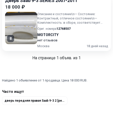
Дверь Saab 9-3 SERIES 2007-2011
18 000 ₽
Описание и состояние\n— Состояние:
Контрактный, отличное состояние\n—
Комплектность: в сборе, соответствует
фото\n— Особенности: Оригинал\n—...
Ориг. номера
12768507
MOTORCITY
8
нет отзывов
Москва
18 дней назад
На странице
1
объяв. из 1
Найдено 1 объявление от 1 продавца. Цена 18 000 RUB.
Часто ищут
дверь передняя правая Saab 9-3 2 [рестайлинг] 2007-2011