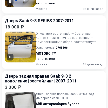
5
нет отзывов
Москва
18 дней назад
Дверь Saab 9-3 SERIES 2007-2011
18 000 ₽
Описание и состояние\n— Состояние:
Контрактный, отличное состояние\n—
Комплектность: в сборе, соответствует
фото\n— Особенности: Оригинал\n—...
Ориг. номера
12768506
MOTORCITY
8
нет отзывов
Москва
18 дней назад
Дверь задняя правая Saab 9-3 2
поколение [рестайлинг] 2007-2011
3 300 ₽
Дверь задняя правая Saab 9-3 2008 год
универсал сааб 9-3 93
ARB Авторазборка Булаев