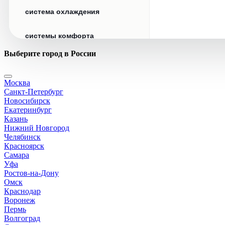
система охлаждения
системы комфорта
Выберите город в России
стекла
Москва
стеклоочистители
Санкт-Петербург
Новосибирск
топливная система
Екатеринбург
Казань
Нижний Новгород
тормозная система
Челябинск
Красноярск
Самара
трансмиссия
Уфа
Ростов-на-Дону
электрика
Омск
Краснодар
Воронеж
Пермь
Волгоград