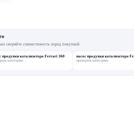
то
ьно сверяйте совместимость перед покупкой.
с продувки катализатора Ferrari 360
насос продувки катализатора Fe
рить категорию
проверить категорию