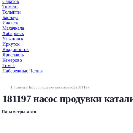
Саратов
Тюмень
Тольятти
Барнаул
Ижевск
Махачкала
Хабаровск
Ульяновск
Иркутск
Владивосток
Ярославль
Кемерово
Томск
Набережные Челны
Главная
Насос продувки катализатора
181197
181197 насос продувки катал
Параметры авто