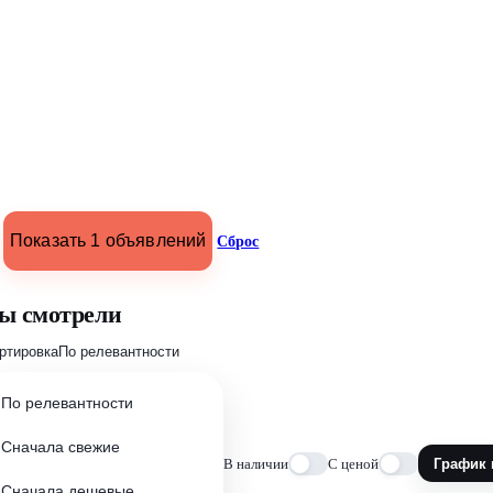
Показать 1 объявлений
Сброс
ы смотрели
ртировка
По релевантности
По релевантности
Сначала свежие
В наличии
С ценой
График 
Сначала дешевые