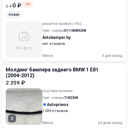
0 ₽
-5%
0 ₽
Новая
решётки правой с PDC
Ориг. номера
51118089208
Avtobamper.by
нет отзывов
Нет фото
Минск
3 дня назад
Молдинг бампера заднего BMW 1 E81
(2004-2012)
2 259 ₽
под парктроники
Ориг. номера
7182368
Autopriwos
1 039 отзывов
3
Минск
26 дней назад