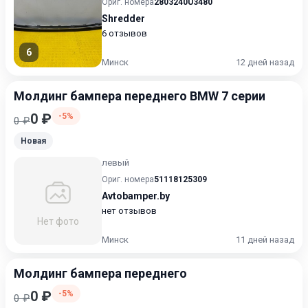
Ориг. номера
2803240U3480
Shredder
6 отзывов
6
Минск
12 дней назад
Молдинг бампера переднего BMW 7 серии
0 ₽
-5%
0 ₽
Новая
левый
Ориг. номера
51118125309
Avtobamper.by
нет отзывов
Нет фото
Минск
11 дней назад
Молдинг бампера переднего
0 ₽
-5%
0 ₽