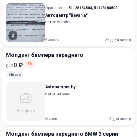
Ориг. номера
51128184504
,
51128184503
Автоцентр "Bavaria"
нет отзывов
3
Бишкек
25 дней назад
Молдинг бампера переднего
0 ₽
-5%
0 ₽
Новая
Avtobamper.by
нет отзывов
Нет фото
Минск
3 дня назад
Молдинг бампера переднего BMW 3 серии