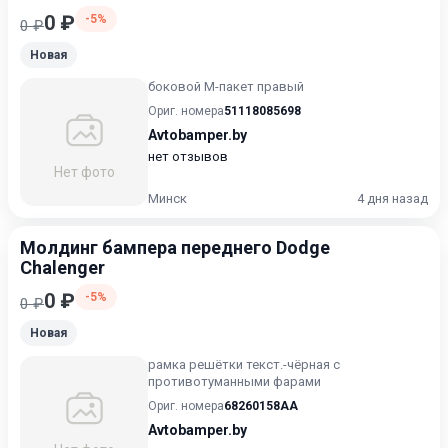
0 ₽
-5%
0 ₽
Новая
боковой М-пакет правый
Ориг. номера
51118085698
Avtobamper.by
нет отзывов
Нет фото
Минск
4 дня назад
Молдинг бампера переднего Dodge
Chalenger
0 ₽
-5%
0 ₽
Новая
рамка решётки текст.-чёрная с
противотуманными фарами
Ориг. номера
68260158AA
Avtobamper.by