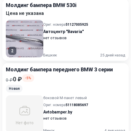
Молдинг бампера BMW 530i
Цена не указана
Ориг. номера
51127005925
Автоцентр "Bavaria"
нет отзывов
2
Бишкек
25 дней назад
Молдинг бампера переднего BMW 3 серии
0 ₽
-5%
0 ₽
Новая
боковой М-пакет левый
Ориг. номера
51118085697
Avtobamper.by
нет отзывов
Нет фото
Минск
4 дня назад