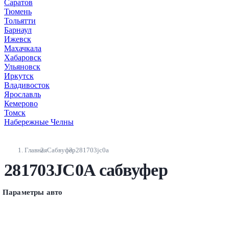
Саратов
Тюмень
Тольятти
Барнаул
Ижевск
Махачкала
Хабаровск
Ульяновск
Иркутск
Владивосток
Ярославль
Кемерово
Томск
Набережные Челны
Главная
Сабвуфер
281703jc0a
281703JC0A сабвуфер
Параметры авто