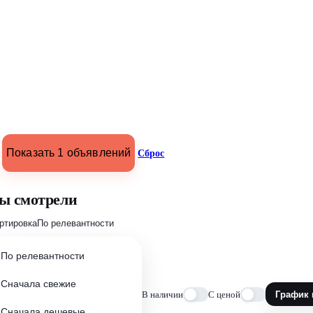
Показать 1 объявлений
Сброс
ы смотрели
ртировка
По релевантности
По релевантности
Сначала свежие
В наличии
С ценой
График 
Сначала дешевые