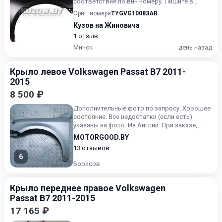
соответствие по вин номеру. Пишите в
Вайбер. Звоните заранее, с...
Ориг. номера
TYGVG10083AR
Кузов на Жиновича
1 отзыв
Минск
день назад
Крыло левое Volkswagen Passat B7 2011-
2015
8 500 ₽
Дополнительные фото по запросу. Хорошее
состояние. Все недостатки (если есть)
указаны на фото. Из Англии. При заказе,
будьте готовы назвать...
MOTORGOOD.BY
13 отзывов
6
Борисов
Крыло переднее правое Volkswagen
Passat B7 2011-2015
17 165 ₽