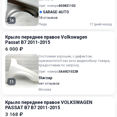
Ориг. номера
4G0821102
GARAGE-AUTO
18 отзывов
16
Лида
17 дней назад
Крыло переднее правое Volkswagen
Passat B7 2011-2015
6 000 ₽
Состояние хорошее, с дефектом,
оригинал\n\nУ нас есть видеообзор товара,
предоставим по запросу.
Ориг. номера
3AA821022B
Starzap
11
нет отзывов
Москва
Крыло переднее правое VOLKSWAGEN
PASSAT B7 B7 2011-2015
3 168 ₽