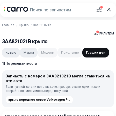
Главная
Крыло
3aa821021b
Фильтры
3AA821021B крыло
крыло
Марка
Модель
Поколение
График цен
⇅
По релевантности
Запчасть с номером 3AA821021B могла ставиться на
эти авто
Если нужной детали нет в выдаче, проверьте категории ниже и
сверяйте совместимость перед покупкой.
крыло переднее левое Volkswagen Passat B7 2011-2015