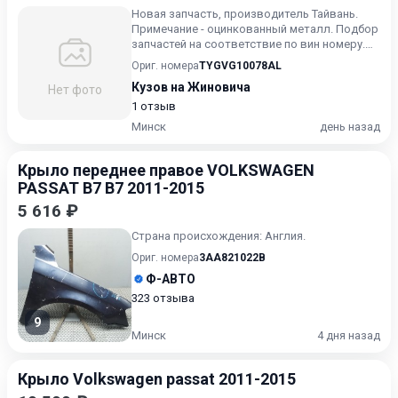
Новая запчасть, производитель Тайвань.
Примечание - оцинкованный металл. Подбор
запчастей на соответствие по вин номеру.
Пишите в Вайбер. Зв...
Ориг. номера
TYGVG10078AL
Кузов на Жиновича
Нет фото
1 отзыв
Минск
день назад
Крыло переднее правое VOLKSWAGEN
PASSAT B7 B7 2011-2015
5 616 ₽
Страна происхождения: Англия.
Ориг. номера
3AA821022B
Ф-АВТО
323 отзыва
9
Минск
4 дня назад
Крыло Volkswagen passat 2011-2015