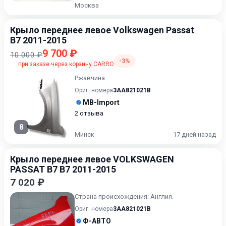
Москва
Крыло переднее левое Volkswagen Passat
B7 2011-2015
9 700 ₽
10 000 ₽
-3%
при заказе через корзину CARRO
Ржавчина
Ориг. номера
3AA821021B
MB-Import
2 отзыва
8
Минск
17 дней назад
Крыло переднее левое VOLKSWAGEN
PASSAT B7 B7 2011-2015
7 020 ₽
Страна происхождения: Англия.
Ориг. номера
3AA821021B
Ф-АВТО