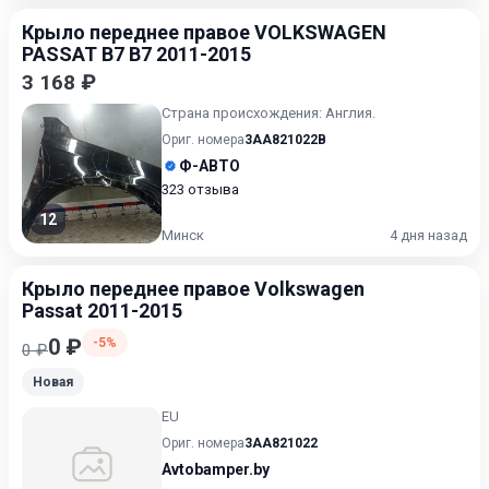
Крыло переднее правое VOLKSWAGEN
PASSAT B7 B7 2011-2015
3 168 ₽
Страна происхождения: Англия.
Ориг. номера
3AA821022B
Ф-АВТО
323 отзыва
12
Минск
4 дня назад
Крыло переднее правое Volkswagen
Passat 2011-2015
0 ₽
-5%
0 ₽
Новая
EU
Ориг. номера
3AA821022
Avtobamper.by