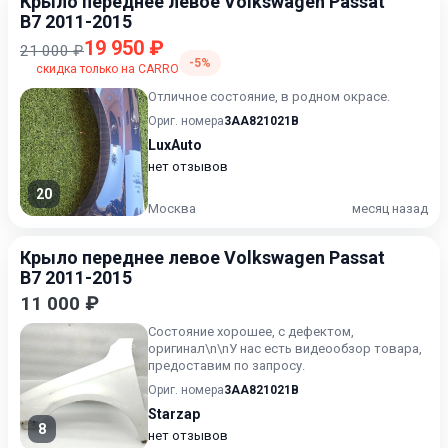
Крыло переднее левое Volkswagen Passat
B7 2011-2015
19 950 ₽
21 000 ₽
-5%
скидка только на CARRO
Отличное состояние, в родном окрасе.
Ориг. номера
3AA821021B
LuxAuto
нет отзывов
20
Москва
месяц назад
Крыло переднее левое Volkswagen Passat
B7 2011-2015
11 000 ₽
Состояние хорошее, с дефектом,
оригинал\n\nУ нас есть видеообзор товара,
предоставим по запросу.
Ориг. номера
3AA821021B
Starzap
8
нет отзывов