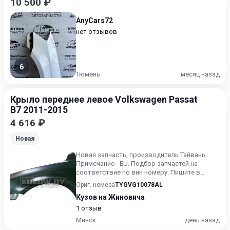
10 500 ₽
AnyCars72
нет отзывов
6
Тюмень
месяц назад
Крыло переднее левое Volkswagen Passat
B7 2011-2015
4 616 ₽
Новая
Новая запчасть, производитель Тайвань.
Примечание - EU. Подбор запчастей на
соответствие по вин номеру. Пишите в
Вайбер. Звоните заранее, со...
Ориг. номера
TYGVG10078AL
Кузов на Жиновича
1 отзыв
Минск
день назад