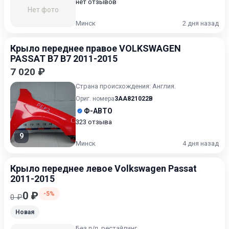
нет отзывов
Нет фото
Минск
2 дня назад
Крыло переднее правое VOLKSWAGEN
PASSAT B7 B7 2011-2015
7 020 ₽
Страна происхождения: Англия.
Ориг. номера
3AA821022B
Ф-АВТО
323 отзыва
9
Минск
4 дня назад
Крыло переднее левое Volkswagen Passat
2011-2015
0 ₽
-5%
0 ₽
Новая
Без п/п, рестайлинг