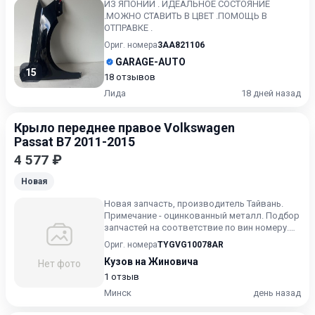
ИЗ ЯПОНИИ . ИДЕАЛЬНОЕ СОСТОЯНИЕ
.МОЖНО СТАВИТЬ В ЦВЕТ .ПОМОЩЬ В
ОТПРАВКЕ .
Ориг. номера
3AA821106
GARAGE-AUTO
15
18 отзывов
Лида
18 дней назад
Крыло переднее правое Volkswagen
Passat B7 2011-2015
4 577 ₽
Новая
Новая запчасть, производитель Тайвань.
Примечание - оцинкованный металл. Подбор
запчастей на соответствие по вин номеру.
Пишите в Вайбер. Зв...
Ориг. номера
TYGVG10078AR
Кузов на Жиновича
Нет фото
1 отзыв
Минск
день назад