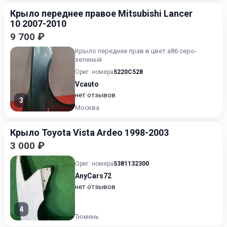
Крыло переднее правое Mitsubishi Lancer
10 2007-2010
9 700 ₽
Крыло переднее прав в цвет а86 серо-
зеленый
Ориг. номера
5220C528
Vcauto
нет отзывов
3
Москва
Крыло Toyota Vista Ardeo 1998-2003
3 000 ₽
Ориг. номера
5381132300
AnyCars72
нет отзывов
4
Тюмень