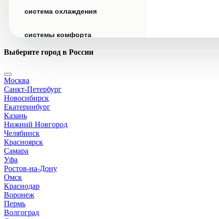
система охлаждения
системы комфорта
Выберите город в России
стекла
Москва
стеклоочистители
Санкт-Петербург
Новосибирск
топливная система
Екатеринбург
Казань
Нижний Новгород
тормозная система
Челябинск
Красноярск
Самара
трансмиссия
Уфа
Ростов-на-Дону
электрика
Омск
Краснодар
Воронеж
Пермь
Волгоград