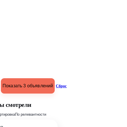
Показать 3 объявлений
Сброс
ы смотрели
ртировка
По релевантности