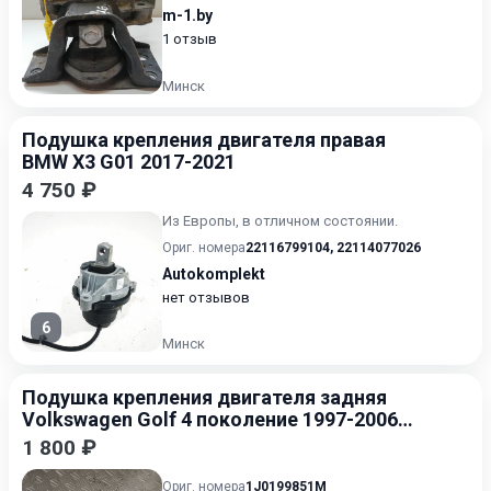
m-1.by
1 отзыв
Минск
Подушка крепления двигателя правая
BMW X3 G01 2017-2021
4 750 ₽
Из Европы, в отличном состоянии.
Ориг. номера
22116799104
,
22114077026
Autokomplekt
нет отзывов
6
Минск
Подушка крепления двигателя задняя
Volkswagen Golf 4 поколение 1997-2006
1.4
1 800 ₽
Ориг. номера
1J0199851M