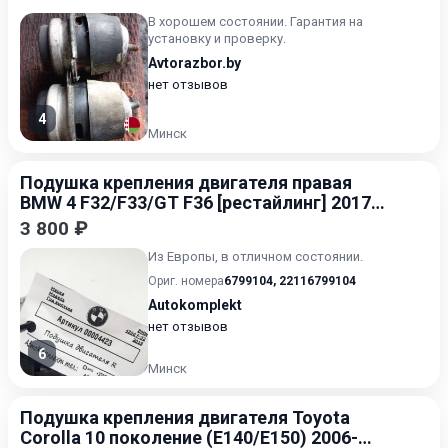
В хорошем состоянии. Гарантия на
установку и проверку.
Avtorazbor.by
нет отзывов
4
Минск
Подушка крепления двигателя правая
BMW 4 F32/F33/GT F36 [рестайлинг] 2017-
2020
3 800 ₽
Из Европы, в отличном состоянии.
Ориг. номера
6799104
,
22116799104
Autokomplekt
нет отзывов
6
Минск
Подушка крепления двигателя Toyota
Corolla 10 поколение (E140/E150) 2006-