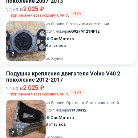
поколение 2007-2013
2 025 ₽
2 250 ₽
-10%
при заказе через корзину CARRO
из Японии. В отличном состоянии.
Ориг. номера
6G927M121NF12
DasMotors
8 отзывов
2
Бобруйск
Подушка крепления двигателя Volvo V40 2
поколение 2012-2017
2 025 ₽
2 250 ₽
-10%
при заказе через корзину CARRO
из Японии. Оригинал. Состояние новой.
Ориг. номера
31430432
DasMotors
8 отзывов
2
Бобруйск