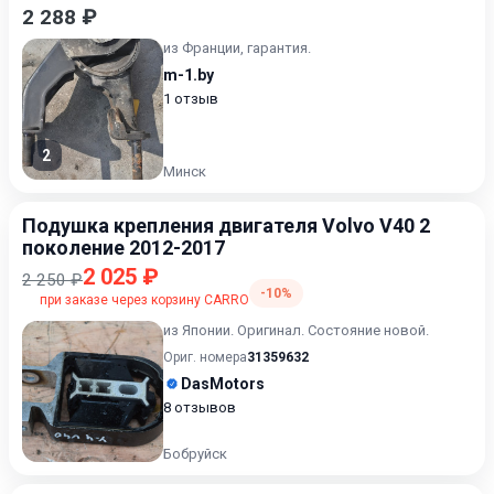
2010
2 288 ₽
из Франции, гарантия.
m-1.by
1 отзыв
2
Минск
Подушка крепления двигателя Volvo V40 2
поколение 2012-2017
2 025 ₽
2 250 ₽
-10%
при заказе через корзину CARRO
из Японии. Оригинал. Состояние новой.
Ориг. номера
31359632
DasMotors
8 отзывов
Бобруйск