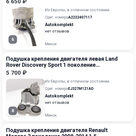
6 650 ₽
Из Европы, в отличном состоянии.
Ориг. номера
A2222407117
Autokomplekt
нет отзывов
6
Минск
Подушка крепления двигателя левая Land
Rover Discovery Sport 1 поколение
[рестайлинг] 2019-2026
5 700 ₽
Из Европы, в отличном состоянии.
Ориг. номера
EJ327M121AD
Autokomplekt
нет отзывов
8
Минск
Подушка крепления двигателя Renault