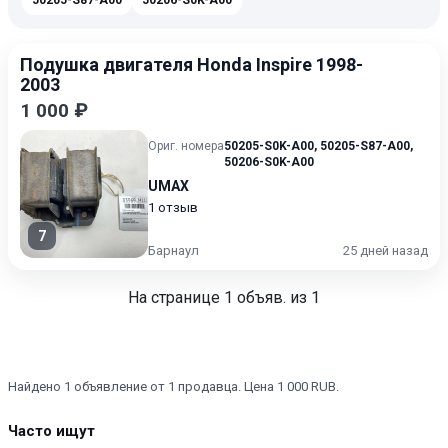
50205-S87-A00
50206-S0K-A00
Подушка двигателя Honda Inspire 1998-
2003
1 000 ₽
Ориг. номера
50205-S0K-A00
,
50205-S87-A00
,
50206-S0K-A00
UMAX
1 отзыв
7
Барнаул
25 дней назад
На странице
1
объяв. из 1
Найдено 1 объявление от 1 продавца. Цена 1 000 RUB.
Часто ищут