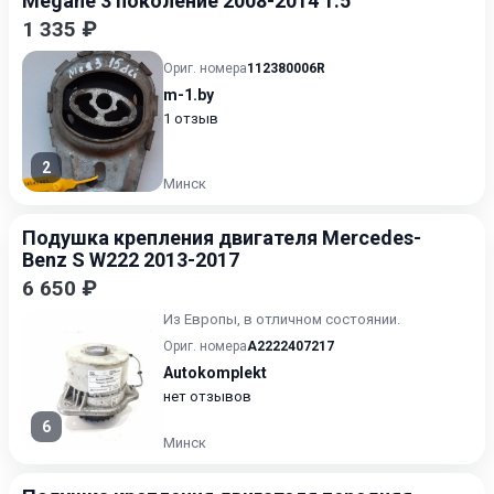
Megane 3 поколение 2008-2014 1.5
1 335 ₽
Ориг. номера
112380006R
m-1.by
1 отзыв
2
Минск
Подушка крепления двигателя Mercedes-
Benz S W222 2013-2017
6 650 ₽
Из Европы, в отличном состоянии.
Ориг. номера
A2222407217
Autokomplekt
нет отзывов
6
Минск