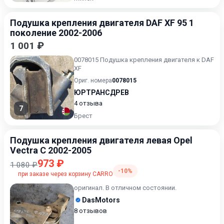
Подушка крепления двигателя DAF XF 95 1
поколение 2002-2006
1 001 ₽
0078015 Подушка крепления двигателя к DAF
XF
Ориг. номера
0078015
ЮРТРАНСДРЕВ
4 отзыва
7
Брест
Подушка крепления двигателя левая Opel
Vectra C 2002-2005
973 ₽
1 080 ₽
-10%
при заказе через корзину CARRO
оригинал. В отличном состоянии.
DasMotors
8 отзывов