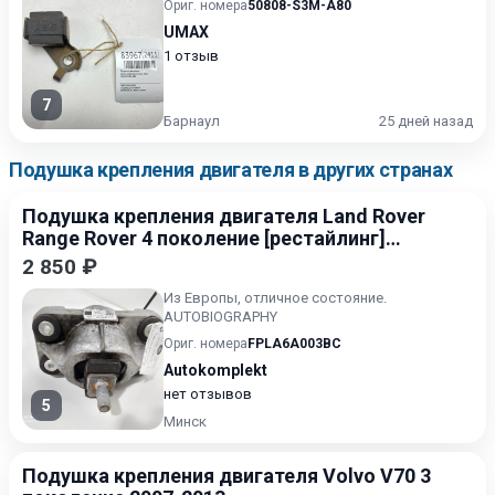
Ориг. номера
50808-S3M-A80
UMAX
1 отзыв
7
Барнаул
25 дней назад
Подушка крепления двигателя в других странах
Подушка крепления двигателя Land Rover
Range Rover 4 поколение [рестайлинг]
2017-2022
2 850 ₽
Из Европы, отличное состояние.
AUTOBIOGRAPHY
Ориг. номера
FPLA6A003BC
Autokomplekt
нет отзывов
5
Минск
Подушка крепления двигателя Volvo V70 3