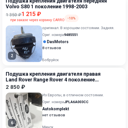
Подушка крепления двигателя передняя
Volvo S80 1 поколение 1998-2003
1 215 ₽
1 350 ₽
-10%
при заказе через корзину CARRO
оригинал. В хорошем состоянии. Задняя.
Ориг. номера
9485551
DasMotors
8 отзывов
2
Бобруйск
Подушка крепления двигателя правая
Land Rover Range Rover 4 поколение
[рестайлинг] 2017-2022
2 850 ₽
Из Европы, в отличном состоянии.
Ориг. номера
JPLA6A003CC
Autokomplekt
нет отзывов
6
Минск