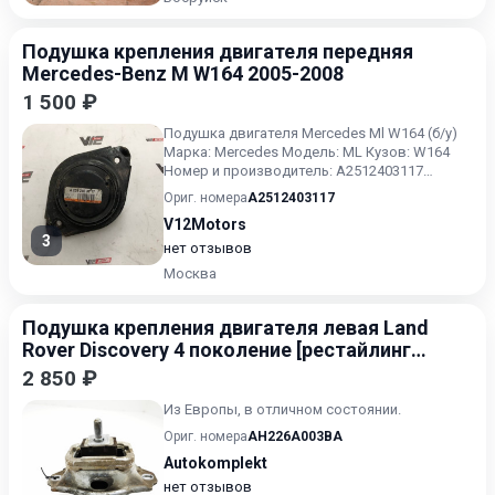
Подушка крепления двигателя передняя
Mercedes-Benz M W164 2005-2008
1 500 ₽
Подушка двигателя Mercedes Ml W164 (б/у)
Марка: Mercedes Модель: ML Кузов: W164
Номер и производитель: A2512403117
Mercedes-Benz В отличном...
Ориг. номера
A2512403117
V12Motors
3
нет отзывов
Москва
Подушка крепления двигателя левая Land
Rover Discovery 4 поколение [рестайлинг]
2013-2016
2 850 ₽
Из Европы, в отличном состоянии.
Ориг. номера
AH226A003BA
Autokomplekt
нет отзывов