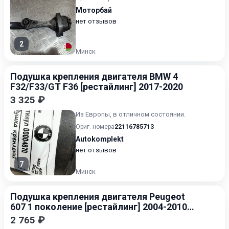
Моторбай
нет отзывов
2
Минск
Подушка крепления двигателя BMW 4
F32/F33/GT F36 [рестайлинг] 2017-2020
3 325 ₽
Из Европы, в отличном состоянии.
Ориг. номера
22116785713
Autokomplekt
нет отзывов
7
Минск
Подушка крепления двигателя Peugeot
607 1 поколение [рестайлинг] 2004-2010
2.7
2 765 ₽