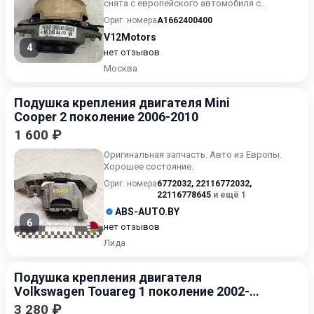
снята с европейского автомобиля с
минимальным пробегом, произ...
Ориг. номера
A1662400400
V12Motors
4
нет отзывов
Москва
Подушка крепления двигателя Mini
Cooper 2 поколение 2006-2010
1 600 ₽
Оригинальная запчасть. Авто из Европы.
Хорошее состояние.
Ориг. номера
6772032
,
22116772032
,
22116778645
и ещё 1
ABS-AUTO.BY
6
нет отзывов
Лида
Подушка крепления двигателя
Volkswagen Touareg 1 поколение 2002-
2007
3 280 ₽