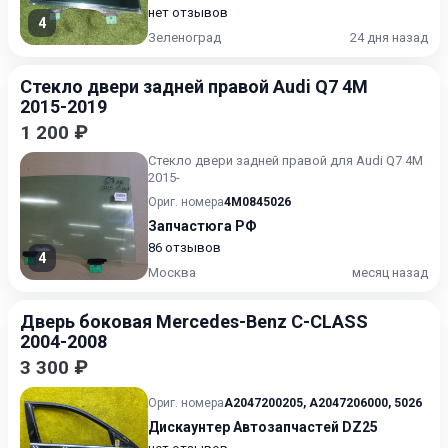
нет отзывов
4
Зеленоград
24 дня назад
Стекло двери задней правой Audi Q7 4M
2015-2019
1 200 ₽
Стекло двери задней правой для Audi Q7 4M
2015-
Ориг. номера
4M0845026
Запчастюга РФ
86 отзывов
4
Москва
месяц назад
Дверь боковая Mercedes-Benz C-CLASS
2004-2008
3 300 ₽
Ориг. номера
A2047200205
,
A2047206000
,
5026
Дискаунтер Автозапчастей DZ25