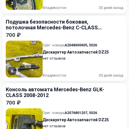
3
Владивосток
30 дней назад
Подушка безопасности боковая,
потолочная Mercedes-Benz C-CLASS
2004-2008
700 ₽
Ориг. номера
A2048600605
,
5026
Дискаунтер Автозапчастей DZ25
нет отзывов
6
Владивосток
30 дней назад
Консоль автомата Mercedes-Benz GLK-
CLASS 2008-2012
700 ₽
Ориг. номера
A2076801207
,
5026
Дискаунтер Автозапчастей DZ25
нет отзывов