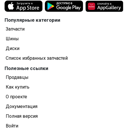
Блок управления печки/климат-контроля
Амортизатор капота
Популярные категории
Блок предохранителей
Запчасти
Шины
Ремень безопасности
Диски
Главный тормозной цилиндр
Список избранных запчастей
Сабвуфер
Полезные ссылки
Модуль управления селектора АКПП
Продавцы
Как купить
Прочая запчасть
О проекте
Вентилятор кондиционера
Документация
Полная версия
Войти