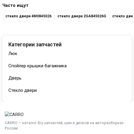
Часто ищут
стекло двери 4M0845026
стекло двери 2GA845026G
стекло две
Категории запчастей
Люк
Спойлер крышки багажника
Дверь
Стекло двери
Панель приборов (щиток)
Накладка на порог
CARRO — каталог б/у запчастей, шин и дисков на авторазборках
Механизм натяжения ремня, цепи
России.