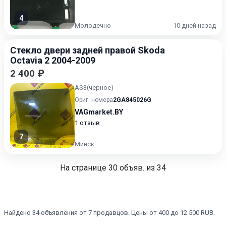
4
Молодечно
10 дней назад
Стекло двери задней правой Skoda
Octavia 2 2004-2009
2 400 ₽
AS3(черное)
Ориг. номера
2GA845026G
VAGmarket.BY
1 отзыв
7
Минск
На странице
30
объяв. из 34
Найдено 34 объявления от 7 продавцов. Цены от 400 до 12 500 RUB.