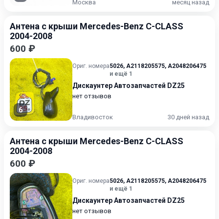
Москва
месяц назад
Антена с крыши Mercedes-Benz C-CLASS
2004-2008
600 ₽
Ориг. номера
5026
,
A2118205575
,
A2048206475
и ещё 1
Дискаунтер Автозапчастей DZ25
нет отзывов
6
Владивосток
30 дней назад
Антена с крыши Mercedes-Benz C-CLASS
2004-2008
600 ₽
Ориг. номера
5026
,
A2118205575
,
A2048206475
и ещё 1
Дискаунтер Автозапчастей DZ25
нет отзывов