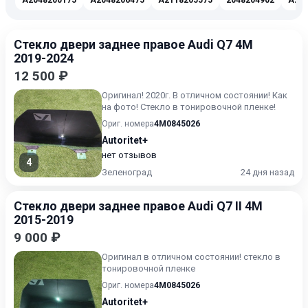
A2048200175
A2048206475
A2118205575
2048204902
A204
Стекло двери заднее правое Audi Q7 4M
2019-2024
12 500 ₽
Оригинал! 2020г. В отличном состоянии! Как
на фото! Стекло в тонировочной пленке!
Ориг. номера
4M0845026
Autoritet+
нет отзывов
4
Зеленоград
24 дня назад
Стекло двери заднее правое Audi Q7 II 4M
2015-2019
9 000 ₽
Оригинал в отличном состоянии! стекло в
тонировочной пленке
Ориг. номера
4M0845026
Autoritet+