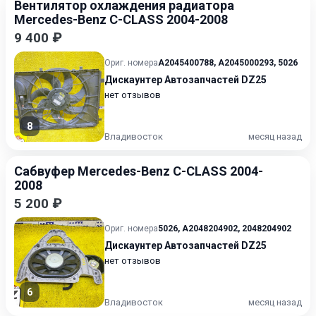
Вентилятор охлаждения радиатора
Mercedes-Benz C-CLASS 2004-2008
9 400 ₽
Ориг. номера
A2045400788
,
A2045000293
,
5026
Дискаунтер Автозапчастей DZ25
нет отзывов
8
Владивосток
месяц назад
Сабвуфер Mercedes-Benz C-CLASS 2004-
2008
5 200 ₽
Ориг. номера
5026
,
A2048204902
,
2048204902
Дискаунтер Автозапчастей DZ25
нет отзывов
6
Владивосток
месяц назад