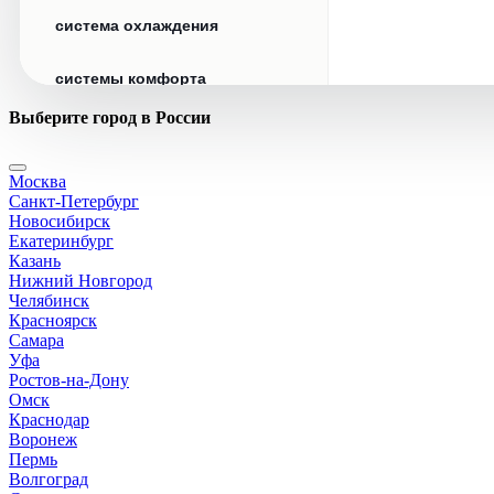
система охлаждения
системы комфорта
Выберите город в России
стекла
Москва
стеклоочистители
Санкт-Петербург
Новосибирск
топливная система
Екатеринбург
Казань
Нижний Новгород
тормозная система
Челябинск
Красноярск
Самара
трансмиссия
Уфа
Ростов-на-Дону
электрика
Омск
Краснодар
Воронеж
Пермь
Волгоград