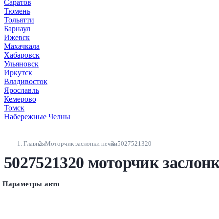
Саратов
Тюмень
Тольятти
Барнаул
Ижевск
Махачкала
Хабаровск
Ульяновск
Иркутск
Владивосток
Ярославль
Кемерово
Томск
Набережные Челны
Главная
Моторчик заслонки печки
5027521320
5027521320 моторчик заслон
Параметры авто