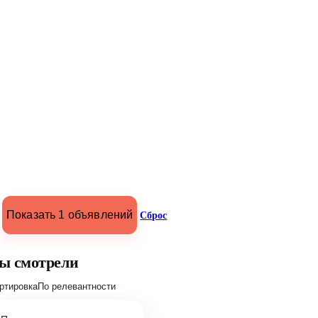
Показать 1 объявлений
Сброс
ы смотрели
ртировка
По релевантности