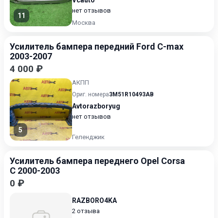
Vcauto
нет отзывов
11
Москва
Усилитель бампера передний Ford C-max
2003-2007
4 000 ₽
АКПП
Ориг. номера
3M51R10493AB
Avtorazboryug
нет отзывов
5
Геленджик
Усилитель бампера переднего Opel Corsa
C 2000-2003
0 ₽
RAZBORO4KA
2 отзыва