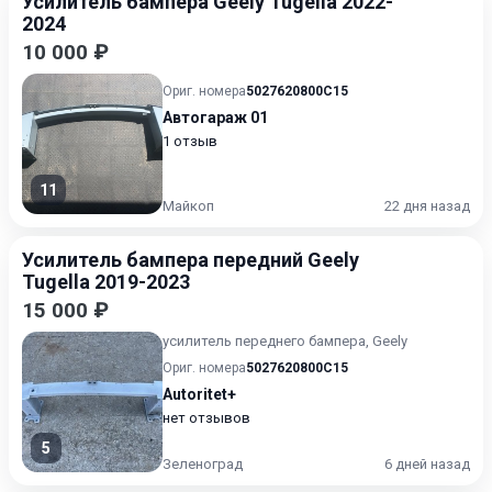
Усилитель бампера Geely Tugella 2022-
2024
10 000 ₽
Ориг. номера
5027620800C15
Автогараж 01
1 отзыв
11
Майкоп
22 дня назад
Усилитель бампера передний Geely
Tugella 2019-2023
15 000 ₽
усилитель переднего бампера, Geely
Ориг. номера
5027620800C15
Autoritet+
нет отзывов
5
Зеленоград
6 дней назад