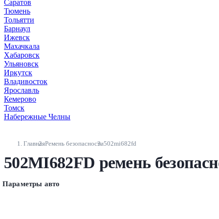
Саратов
Тюмень
Тольятти
Барнаул
Ижевск
Махачкала
Хабаровск
Ульяновск
Иркутск
Владивосток
Ярославль
Кемерово
Томск
Набережные Челны
Главная
Ремень безопасности
502mi682fd
502MI682FD ремень безопасн
Параметры авто