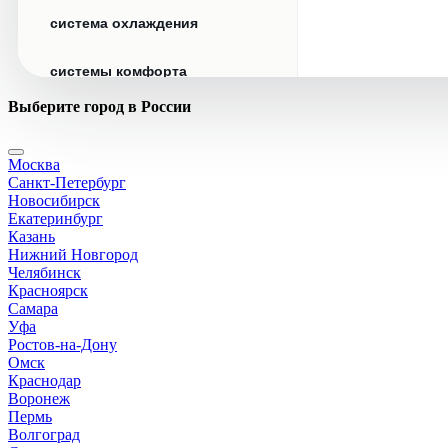
система охлаждения
системы комфорта
Выберите город в России
стекла
Москва
стеклоочистители
Санкт-Петербург
Новосибирск
топливная система
Екатеринбург
Казань
Нижний Новгород
тормозная система
Челябинск
Красноярск
Самара
трансмиссия
Уфа
Ростов-на-Дону
электрика
Омск
Краснодар
Воронеж
Пермь
Волгоград