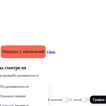
Показать 1 объявлений
Сброс
ы смотрели
ртировка
По релевантности
По релевантности
Сначала свежие
В наличии
С ценой
График 
Сначала дешевые