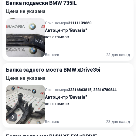
Балка подвески BMW 735IL
Цена не указана
Ориг. номера
31111139660
Автоцентр "Bavaria"
нет отзывов
Бишкек
23 дня назад
Балка заднего моста BMW xDrive35i
Цена не указана
Ориг. номера
33316863815
,
33316780844
Автоцентр "Bavaria"
нет отзывов
3
Бишкек
23 дня назад