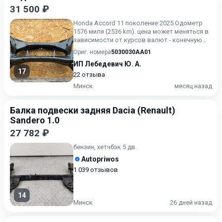
31 500 ₽
Honda Accord 11 поколение 2025 Одометр
1576 миля (2536 km). цена может меняться в
зависимости от курсов валют - конечную
стоимость уточняйте...
Ориг. номера
5030030AA01
ИП Лебедевич Ю. А.
17
22 отзыва
Минск
месяц назад
Балка подвески задняя Dacia (Renault)
Sandero 1.0
27 782 ₽
бензин, хетчбэк 5 дв.
Autopriwos
1 039 отзывов
14
Минск
26 дней назад