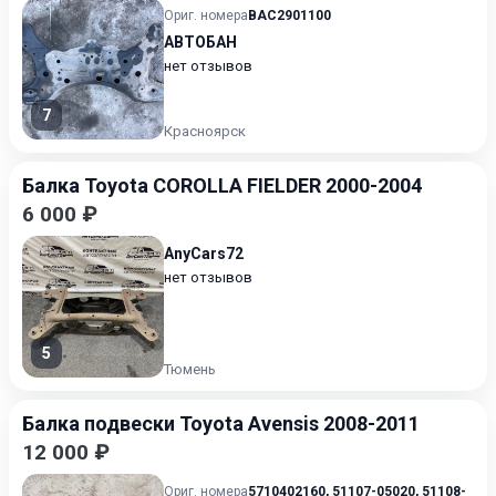
Ориг. номера
BAC2901100
АВТОБАН
нет отзывов
7
Красноярск
Балка Toyota COROLLA FIELDER 2000-2004
6 000 ₽
AnyCars72
нет отзывов
5
Тюмень
Балка подвески Toyota Avensis 2008-2011
12 000 ₽
Ориг. номера
5710402160
,
51107-05020
,
51108-