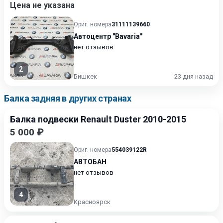
Цена не указана
Ориг. номера
31111139660
Автоцентр "Bavaria"
нет отзывов
2
Бишкек
23 дня назад
Балка задняя в других странах
Балка подвески Renault Duster 2010-2015
5 000 ₽
Ориг. номера
554039122R
АВТОБАН
нет отзывов
4
Красноярск