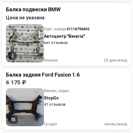
Балка подвески BMW
Цена не указана
Ориг. номера
31116796692
Автоцентр "Bavaria"
нет отзывов
2
Бишкек
23 дня назад
Балка задняя Ford Fusion 1.6
6 175 ₽
бензин, седан
StopGo
41 отзывов
15
Гродно
месяц назад