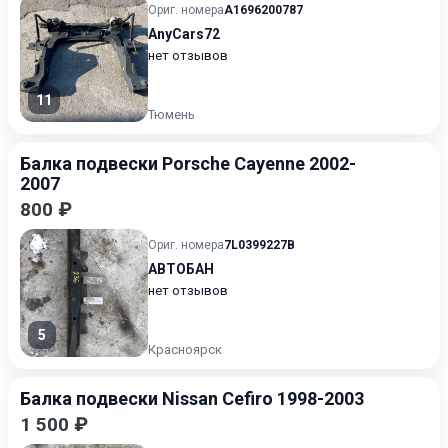
Ориг. номера
A1696200787
AnyCars72
нет отзывов
11
Тюмень
Балка подвески Porsche Cayenne 2002-
2007
800 ₽
Ориг. номера
7L0399227B
АВТОБАН
нет отзывов
5
Красноярск
Балка подвески Nissan Cefiro 1998-2003
1 500 ₽