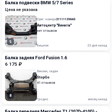
Балка подвески BMW 5/7 Series
Цена не указана
Ориг. номера
31111139660
Автоцентр "Bavaria"
нет отзывов
5
Бишкек
23 дня назад
Балка задняя Ford Fusion 1.6
6 175 ₽
бензин, седан
StopGo
41 отзывов
8
Гродно
месяц назад
Балка передняя Mercedes T1 (207D-410D) -