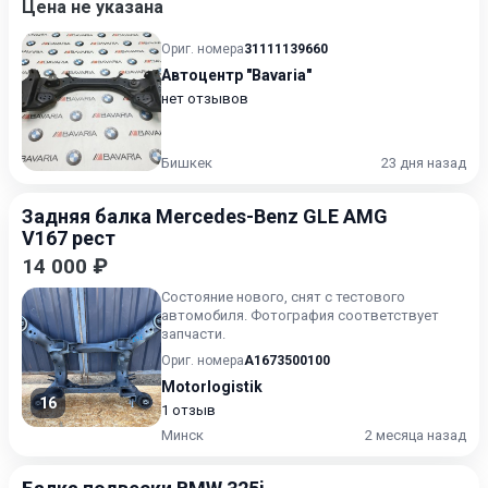
Цена не указана
Ориг. номера
31111139660
Автоцентр "Bavaria"
нет отзывов
Бишкек
23 дня назад
Задняя балка Mercedes-Benz GLE AMG
V167 рест
14 000 ₽
Состояние нового, снят с тестового
автомобиля. Фотография соответствует
запчасти.
Ориг. номера
A1673500100
Motorlogistik
16
1 отзыв
Минск
2 месяца назад