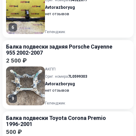
Ориг. номера
154322677
Avtorazboryug
нет отзывов
6
Геленджик
Балка подвески задняя Porsche Cayenne
955 2002-2007
2 500 ₽
АКПП
Ориг. номера
7L0599303
Avtorazboryug
нет отзывов
9
Геленджик
Балка подвески Toyota Corona Premio
1996-2001
500 ₽