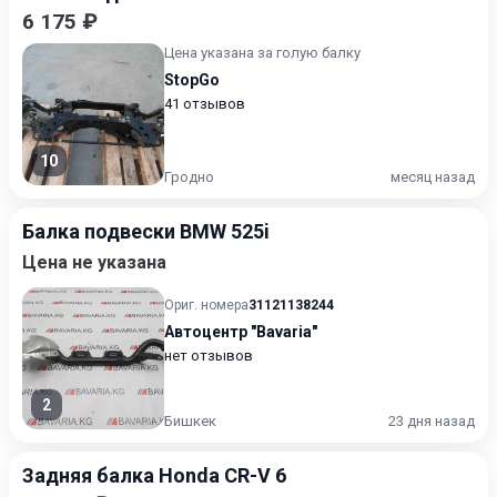
6 175 ₽
Цена указана за голую балку
StopGo
41 отзывов
10
Гродно
месяц назад
Балка подвески BMW 525i
Цена не указана
Ориг. номера
31121138244
Автоцентр "Bavaria"
нет отзывов
2
Бишкек
23 дня назад
Задняя балка Honda CR-V 6