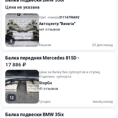
Цена не указана
Ориг. номера
31116796692
Автоцентр "Bavaria"
нет отзывов
9
Бишкек
23 дня назад
Балка передняя Mercedes 815D -
17 886 ₽
Цена за балку без суппортов и ступиц.
Отделено: суппорта
StopGo
41 отзывов
12
Гродно
месяц назад
Балка подвески BMW 35ix