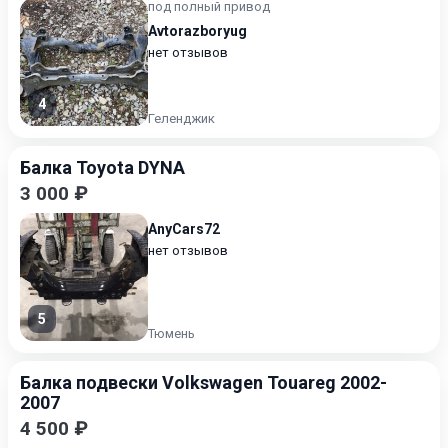
под полный привод
Avtorazboryug
нет отзывов
4
Геленджик
Балка Toyota DYNA
3 000 ₽
AnyCars72
нет отзывов
5
Тюмень
Балка подвески Volkswagen Touareg 2002-
2007
4 500 ₽