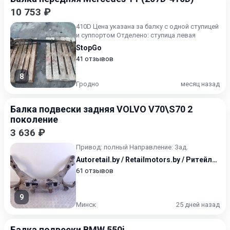
10 753 ₽
410D Цена указана за балку с одной ступицей
и суппортом Отделено: ступица левая
StopGo
41 отзывов
8
Гродно
месяц назад
Балка подвески задняя VOLVO V70\S70 2
поколение
3 636 ₽
Привод: полный Направление: Зад.
Autoretail.by / Retailmotors.by / Ритейлмоторс / Авторитейл
61 отзывов
9
Минск
25 дней назад
Балка подвески BMW 550i