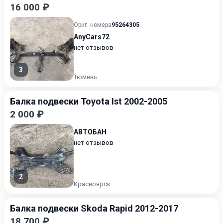
16 000 ₽
Ориг. номера
95264305
AnyCars72
нет отзывов
3
Тюмень
Балка подвески Toyota Ist 2002-2005
2 000 ₽
АВТОБАН
нет отзывов
2
Красноярск
Балка подвески Skoda Rapid 2012-2017
18 700 ₽