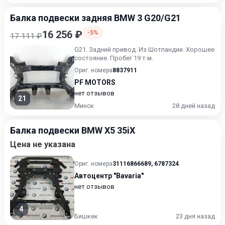
Балка подвески задняя BMW 3 G20/G21
16 256 ₽
-5%
17 111 ₽
G21. Задний привод. Из Шотландии. Хорошее
состояние. Пробег 19 т.м.
Ориг. номера
8837911
PF MOTORS
нет отзывов
21
Минск
28 дней назад
Балка подвески BMW X5 35iX
Цена не указана
Ориг. номера
31116866689
,
6787324
Автоцентр "Bavaria"
нет отзывов
4
Бишкек
23 дня назад