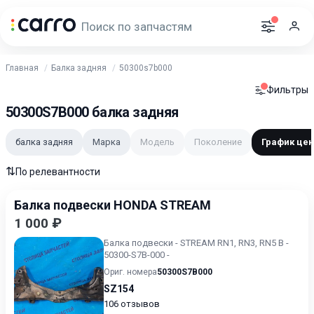
Главная
Балка задняя
50300s7b000
Фильтры
50300S7B000 балка задняя
балка задняя
Марка
Модель
Поколение
График цен
⇅
По релевантности
Балка подвески HONDA STREAM
1 000 ₽
Балка подвески - STREAM RN1, RN3, RN5 B -
50300-S7B-000 -
Ориг. номера
50300S7B000
SZ154
106 отзывов