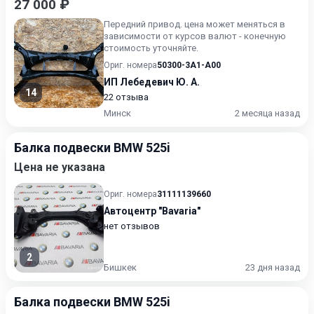
27 000 ₽
Передний привод. цена может меняться в
зависимости от курсов валют - конечную
стоимость уточняйте.
Ориг. номера
50300-3A1-A00
ИП Лебедевич Ю. А.
14
22 отзыва
Минск
2 месяца назад
Балка подвески BMW 525i
Цена не указана
Ориг. номера
31111139660
Автоцентр "Bavaria"
нет отзывов
2
Бишкек
23 дня назад
Балка подвески BMW 525i