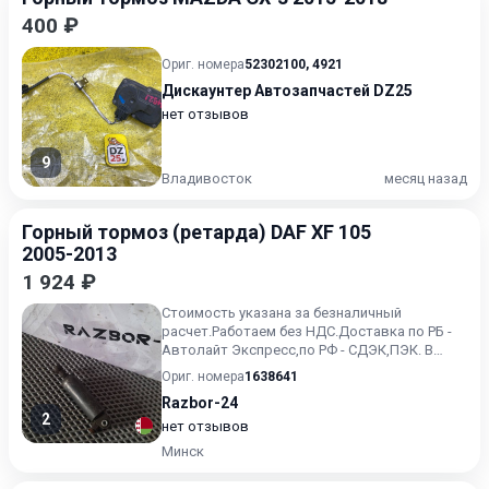
400 ₽
Ориг. номера
52302100
,
4921
Дискаунтер Автозапчастей DZ25
нет отзывов
9
Владивосток
месяц назад
Горный тормоз (ретарда) DAF XF 105
2005-2013
1 924 ₽
Стоимость указана за безналичный
расчет.Работаем без НДС.Доставка по РБ -
Автолайт Экспресс,по РФ - СДЭК,ПЭК. В
наличии на складе !.
Ориг. номера
1638641
Razbor-24
2
нет отзывов
Минск