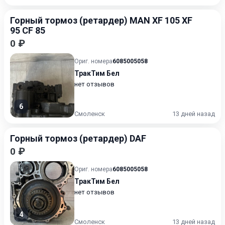
Горный тормоз (ретардер) MAN XF 105 XF
95 CF 85
0 ₽
Ориг. номера
6085005058
ТракТим Бел
нет отзывов
6
Смоленск
13 дней назад
Горный тормоз (ретардер) DAF
0 ₽
Ориг. номера
6085005058
ТракТим Бел
нет отзывов
4
Смоленск
13 дней назад