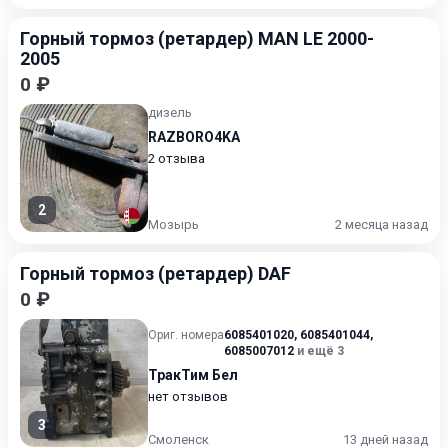
Горный тормоз (ретардер) MAN LE 2000-
2005
0 ₽
дизель
RAZBORO4KA
2 отзыва
2
Мозырь
2 месяца назад
Горный тормоз (ретардер) DAF
0 ₽
Ориг. номера
6085401020
,
6085401044
,
6085007012
и ещё 3
ТракТим Бел
нет отзывов
3
Смоленск
13 дней назад