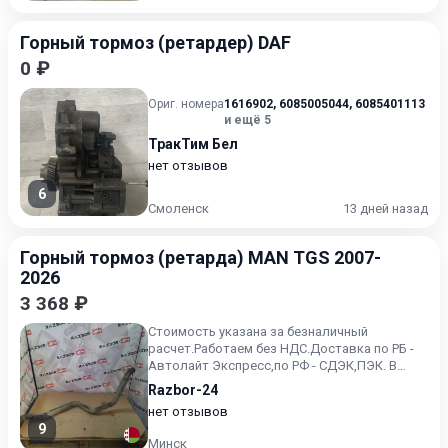
Горный тормоз (ретардер) DAF
0 ₽
Ориг. номера
1616902
,
6085005044
,
6085401113
и ещё 5
ТракТим Бел
нет отзывов
6
Смоленск
13 дней назад
Горный тормоз (ретарда) MAN TGS 2007-
2026
3 368 ₽
Стоимость указана за безналичный
расчет.Работаем без НДС.Доставка по РБ -
Автолайт Экспресс,по РФ - СДЭК,ПЭК. В
наличии на складе !.
Razbor-24
нет отзывов
9
Минск