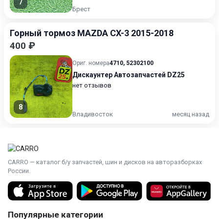
7
Брест
Горный тормоз MAZDA CX-3 2015-2018
400 ₽
Ориг. номера
4710
,
52302100
Дискаунтер Автозапчастей DZ25
нет отзывов
8
Владивосток
месяц назад
CARRO — каталог б/у запчастей, шин и дисков на авторазборках
России.
Популярные категории