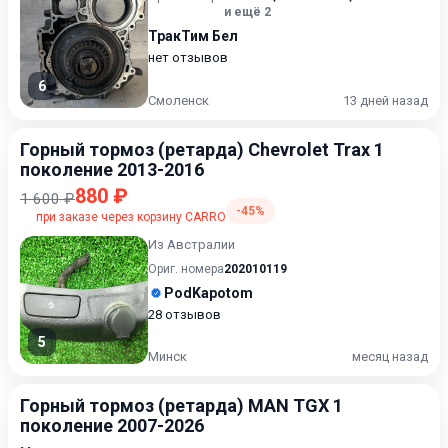
и ещё 2
ТракТим Бел
нет отзывов
6
Смоленск
13 дней назад
Горный тормоз (ретарда) Chevrolet Trax 1
поколение 2013-2016
880 ₽
1 600 ₽
-45%
при заказе через корзину CARRO
Из Австралии
Ориг. номера
202010119
PodKapotom
28 отзывов
5
Минск
месяц назад
Горный тормоз (ретарда) MAN TGX 1
поколение 2007-2026