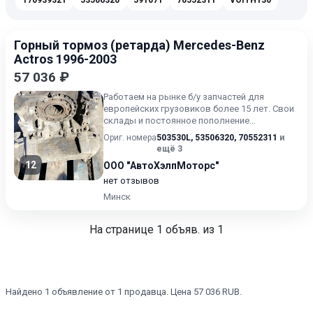
170939321
53506320
591071
70552311
VOITH130
Горный тормоз (ретарда) Mercedes-Benz
Actros 1996-2003
57 036 ₽
Работаем на рынке б/у запчастей для
европейских грузовиков более 15 лет. Свои
склады и постоянное пополнение
ассортимента запчастей. Широкий...
Ориг. номера
503530L
,
53506320
,
70552311
и
ещё 3
12
ООО "АвтоХэлпМоторс"
нет отзывов
Минск
На странице
1
объяв. из 1
Найдено 1 объявление от 1 продавца. Цена 57 036 RUB.