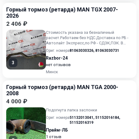
Горный тормоз (ретарда) MAN TGX 2007-
2026
2 406 ₽
Стоимость указана за безналичный
расчет.Работаем без НДС.Доставка по РБ -
Автолайт Экспресс,по РФ - СДЭК,ПЭК. В
наличии на складе !.
Ориг. номера
81063030326
,
81063030731
Razbor-24
3
нет отзывов
Минск
Горный тормоз (ретарда) MAN TGA 2000-
2008
4 000 ₽
Подогнута лапка заслонки
Ориг. номера
51132013041
,
51152016184
,
51152016319
Прайм-ЛБ
1 отзыв