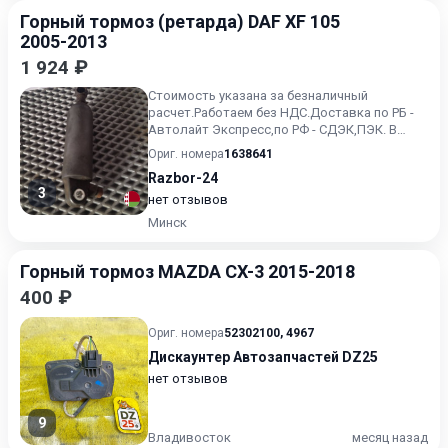
Горный тормоз (ретарда) DAF XF 105
2005-2013
1 924 ₽
Стоимость указана за безналичный
расчет.Работаем без НДС.Доставка по РБ -
Автолайт Экспресс,по РФ - СДЭК,ПЭК. В
наличии на складе !.
Ориг. номера
1638641
Razbor-24
3
нет отзывов
Минск
Горный тормоз MAZDA CX-3 2015-2018
400 ₽
Ориг. номера
52302100
,
4967
Дискаунтер Автозапчастей DZ25
нет отзывов
9
Владивосток
месяц назад