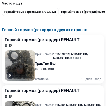
Часто ищут
горный тормоз (ретарда) 170939321
горный тормоз (ретарда) 5350
Горный тормоз (ретарда) в других странах
Горный тормоз (ретардер) RENAULT
0 ₽
Ориг. номера
1315378019
,
6085401136
,
6085401184
и ещё 1
ТракТим Бел
нет отзывов
5
Смоленск
13 дней назад
Горный тормоз (ретардер) RENAULT
0 ₽
Ориг. номера
1616902
,
6085401136
,
6085401184