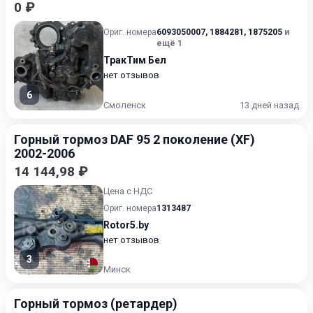
0 ₽
Ориг. номера
6093050007
,
1884281
,
1875205
и
ещё 1
ТракТим Бел
нет отзывов
6
Смоленск
13 дней назад
Горный тормоз DAF 95 2 поколение (XF)
2002-2006
14 144,98 ₽
Цена с НДС
Ориг. номера
1313487
Rotor5.by
нет отзывов
3
Минск
Горный тормоз (ретардер)