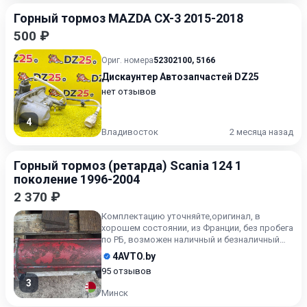
Горный тормоз MAZDA CX-3 2015-2018
500 ₽
Ориг. номера
52302100
,
5166
Дискаунтер Автозапчастей DZ25
нет отзывов
4
Владивосток
2 месяца назад
Горный тормоз (ретарда) Scania 124 1
поколение 1996-2004
2 370 ₽
Комплектацию уточняйте,оригинал, в
хорошем состоянии, из Франции, без пробега
по РБ, возможен наличный и безналичный
расчёт, рассрочка по ка...
4AVTO.by
95 отзывов
3
Минск