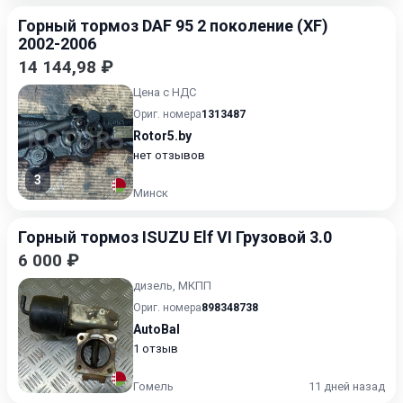
Горный тормоз DAF 95 2 поколение (XF)
2002-2006
14 144,98 ₽
Цена с НДС
Ориг. номера
1313487
Rotor5.by
нет отзывов
3
Минск
Горный тормоз ISUZU Elf VI Грузовой 3.0
6 000 ₽
дизель, МКПП
Ориг. номера
898348738
AutoBal
1 отзыв
Гомель
11 дней назад