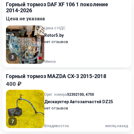
Горный тормоз DAF XF 106 1 поколение
2014-2026
Цена не указана
Цена с НДС
Rotor5.by
нет отзывов
3
Минск
Горный тормоз MAZDA CX-3 2015-2018
400 ₽
Ориг. номера
52302100
,
4750
Дискаунтер Автозапчастей DZ25
нет отзывов
7
Владивосток
месяц назад