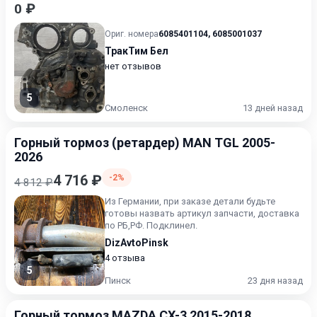
0 ₽
Ориг. номера
6085401104
,
6085001037
ТракТим Бел
нет отзывов
5
Смоленск
13 дней назад
Горный тормоз (ретардер) MAN TGL 2005-
2026
4 716 ₽
-2%
4 812 ₽
Из Германии, при заказе детали будьте
готовы назвать артикул запчасти, доставка
по РБ,РФ. Подклинел.
DizAvtoPinsk
4 отзыва
5
Пинск
23 дня назад
Горный тормоз MAZDA CX-3 2015-2018