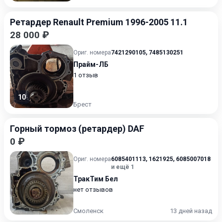
Ретардер Renault Premium 1996-2005 11.1
28 000 ₽
Ориг. номера
7421290105
,
7485130251
Прайм-ЛБ
1 отзыв
10
Брест
Горный тормоз (ретардер) DAF
0 ₽
Ориг. номера
6085401113
,
1621925
,
6085007018
и ещё 1
ТракТим Бел
нет отзывов
Смоленск
13 дней назад