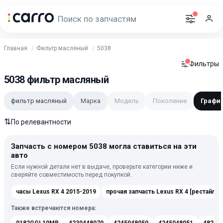
Главная
Фильтр масляный
5038
Фильтры
5038 фильтр масляный
фильтр масляный
Марка
Модель
Поколение
График
⇅
По релевантности
Запчасть с номером 5038 могла ставиться на эти
авто
Если нужной детали нет в выдаче, проверьте категории ниже и
сверяйте совместимость перед покупкой.
часы Lexus RX 4 2015-2019
прочая запчасть Lexus RX 4 [рестайлинг] 201
Также встречаются номера: