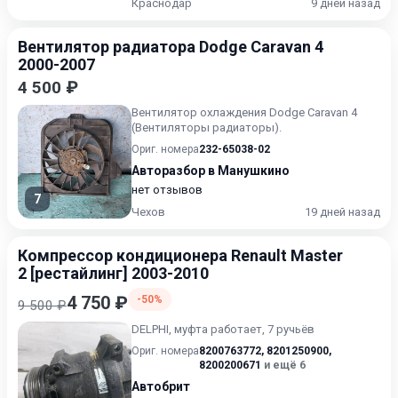
Краснодар
9 дней назад
Вентилятор радиатора Dodge Caravan 4
2000-2007
4 500 ₽
Вентилятор охлаждения Dodge Caravan 4
(Вентиляторы радиаторы).
Ориг. номера
232-65038-02
Авторазбор в Манушкино
нет отзывов
7
Чехов
19 дней назад
Компрессор кондиционера Renault Master
2 [рестайлинг] 2003-2010
4 750 ₽
-50%
9 500 ₽
DELPHI, муфта работает, 7 ручьёв
Ориг. номера
8200763772
,
8201250900
,
8200200671
и ещё 6
Автобрит