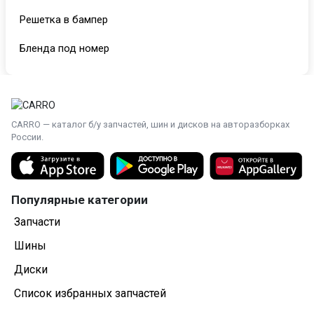
Решетка в бампер
Бленда под номер
Усилитель переднего бампера
Фара
CARRO — каталог б/у запчастей, шин и дисков на авторазборках
Крыло
России.
Крыша
Порог (железо)
Популярные категории
Трапеция стеклоочистителя
Запчасти
Шины
Радиатор основной
Диски
Бачок расширительный
Список избранных запчастей
Компрессор кондиционера