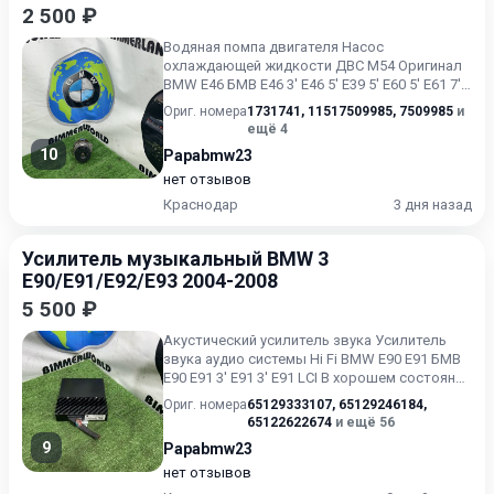
2 500 ₽
Водяная помпа двигателя Насос
охлаждающей жидкости ДВС М54 Оригинал
BMW E46 БМВ Е46 3' E46 5' E39 5' E60 5' E61 7'
E38 7' E65 7' E66 X3 E83...
Ориг. номера
1731741
,
11517509985
,
7509985
и
ещё 4
10
Papabmw23
нет отзывов
Краснодар
3 дня назад
Усилитель музыкальный BMW 3
E90/E91/E92/E93 2004-2008
5 500 ₽
Акустический усилитель звука Усилитель
звука аудио системы Hi Fi BMW E90 E91 БМВ
Е90 Е91 3' E91 3' E91 LCI В хорошем состоянии
Без пробега п...
Ориг. номера
65129333107
,
65129246184
,
65122622674
и ещё 56
9
Papabmw23
нет отзывов