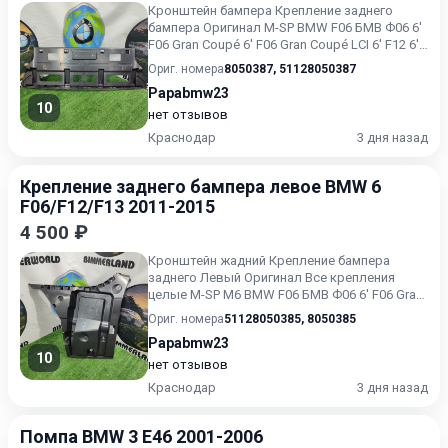
Кронштейн бампера Крепление заднего
бампера Оригинал M-SP BMW F06 БМВ Ф06 6'
F06 Gran Coupé 6' F06 Gran Coupé LCI 6' F12 6'
F12 LCI 6' F13 6...
Ориг. номера
8050387
,
51128050387
Papabmw23
10
нет отзывов
Краснодар
3 дня назад
Крепление заднего бампера левое BMW 6
F06/F12/F13 2011-2015
4 500 ₽
Кронштейн жадний Крепление бампера
заднего Левый Оригинал Все крепления
целые M-SP M6 BMW F06 БМВ Ф06 6' F06 Gran
Coupé 6' F06 Gran Coupé LC...
Ориг. номера
51128050385
,
8050385
Papabmw23
10
нет отзывов
Краснодар
3 дня назад
Помпа BMW 3 E46 2001-2006