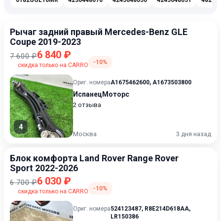
0182GGL10MR
4230448070
4245048050
4245048051
48218
Рычаг задний правый Mercedes-Benz GLE
Coupe 2019-2023
6 840 ₽
7 600 ₽
-10%
скидка только на CARRO
Ориг. номера
A1675462600
,
A1673503800
ИспанецМоторс
2 отзыва
4
Москва
3 дня назад
Блок комфорта Land Rover Range Rover
Sport 2022-2026
6 030 ₽
6 700 ₽
-10%
скидка только на CARRO
Ориг. номера
524123487
,
R8E214D618AA
,
LR150386