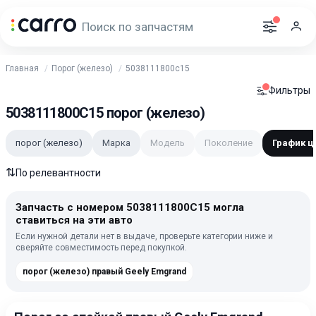
Главная
Порог (железо)
5038111800c15
Фильтры
5038111800C15 порог (железо)
порог (железо)
Марка
Модель
Поколение
График ц
⇅
По релевантности
Запчасть с номером 5038111800C15 могла
ставиться на эти авто
Если нужной детали нет в выдаче, проверьте категории ниже и
сверяйте совместимость перед покупкой.
порог (железо) правый Geely Emgrand