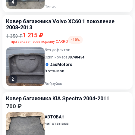
4
Пинск
Ковер багажника Volvo XC60 1 поколение
2008-2013
1 215 ₽
1 350 ₽
-10%
при заказе через корзину CARRO
без дефектов.
Ориг. номера
30740434
DasMotors
8 отзывов
2
Бобруйск
Ковер багажника KIA Spectra 2004-2011
700 ₽
АВТОБАН
нет отзывов