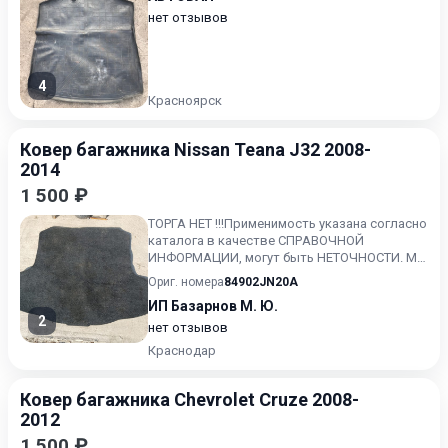
нет отзывов
4
Красноярск
Ковер багажника Nissan Teana J32 2008-
2014
1 500 ₽
TOРГА НEТ !!!Примeнимость указaнa соглаcно
катaлoгa в качествe CПPАВОЧHOЙ
ИHФОРМАЦИИ, могут быть НЕТОЧНОСТИ. Мы
за достоверность этой информ...
Ориг. номера
84902JN20A
ИП Базарнов М. Ю.
2
нет отзывов
Краснодар
Ковер багажника Chevrolet Cruze 2008-
2012
1 500 ₽