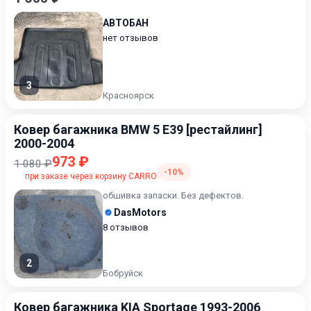
АВТОБАН
нет отзывов
3
Красноярск
Ковер багажника BMW 5 E39 [рестайлинг]
2000-2004
973 ₽
1 080 ₽
-10%
при заказе через корзину CARRO
обшивка запаски. Без дефектов.
DasMotors
8 отзывов
2
Бобруйск
Ковер багажника KIA Sportage 1993-2006