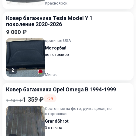
Красноярск
Ковер багажника Tesla Model Y 1
поколение 2020-2026
9 000 ₽
оригинал USA
Моторбай
нет отзывов
2
Минск
Ковер багажника Opel Omega B 1994-1999
1 359 ₽
-5%
1 431 ₽
Состояние на фото, ручка целая, не
оторванная
GrandShrot
3 отзыва