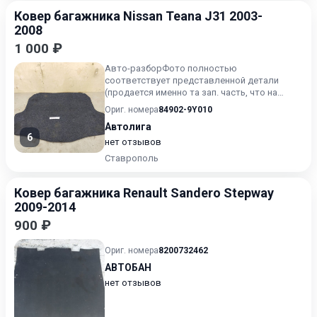
Ковер багажника Nissan Teana J31 2003-
2008
1 000 ₽
Авто-разборФото полностью
соответствует представленной детали
(продается именно та зап. часть, что на
фото, цена именно этой запчасти)Пока о...
Ориг. номера
84902-9Y010
Автолига
6
нет отзывов
Ставрополь
Ковер багажника Renault Sandero Stepway
2009-2014
900 ₽
Ориг. номера
8200732462
АВТОБАН
нет отзывов