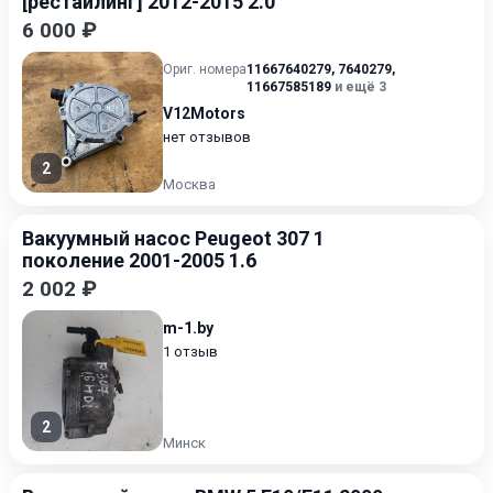
[рестайлинг] 2012-2015 2.0
6 000 ₽
Ориг. номера
11667640279
,
7640279
,
11667585189
и ещё 3
V12Motors
нет отзывов
2
Москва
Вакуумный насос Peugeot 307 1
поколение 2001-2005 1.6
2 002 ₽
m-1.by
1 отзыв
2
Минск