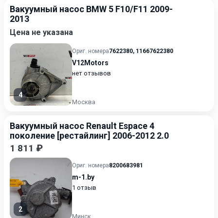
Вакуумный насос BMW 5 F10/F11 2009-
2013
Цена не указана
Ориг. номера
7622380
,
11667622380
V12Motors
нет отзывов
4
Москва
Вакуумный насос Renault Espace 4
поколение [рестайлинг] 2006-2012 2.0
1 811 ₽
Ориг. номера
8200683981
m-1.by
1 отзыв
2
Минск