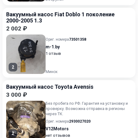
Вакуумный насос Fiat Doblo 1 поколение
2000-2005 1.3
2 002 ₽
Ориг. номера
73501358
m-1.by
1 отзыв
2
Минск
Вакуумный насос Toyota Avensis
3 000 ₽
Без пробега по РФ. Гарантия на установку и
проверку. Возможна отправка в регионы
через ТК.
Ориг. номера
2930027020
V12Motors
2
нет отзывов