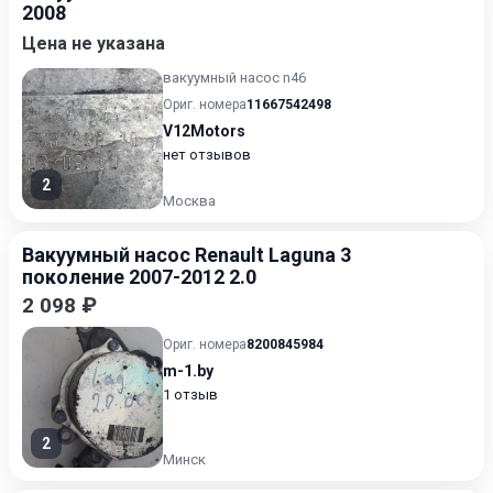
2008
Цена не указана
вакуумный насос n46
Ориг. номера
11667542498
V12Motors
нет отзывов
2
Москва
Вакуумный насос Renault Laguna 3
поколение 2007-2012 2.0
2 098 ₽
Ориг. номера
8200845984
m-1.by
1 отзыв
2
Минск