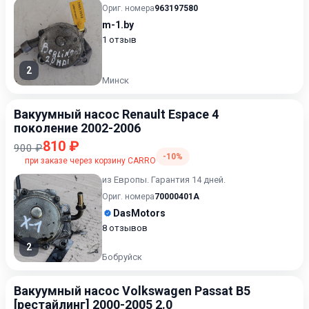
Ориг. номера
963197580
m-1.by
1 отзыв
2
Минск
Вакуумный насос Renault Espace 4
поколение 2002-2006
810 ₽
900 ₽
-10%
при заказе через корзину CARRO
из Европы. Гарантия 14 дней.
Ориг. номера
70000401A
DasMotors
8 отзывов
2
Бобруйск
Вакуумный насос Volkswagen Passat B5
[рестайлинг] 2000-2005 2.0