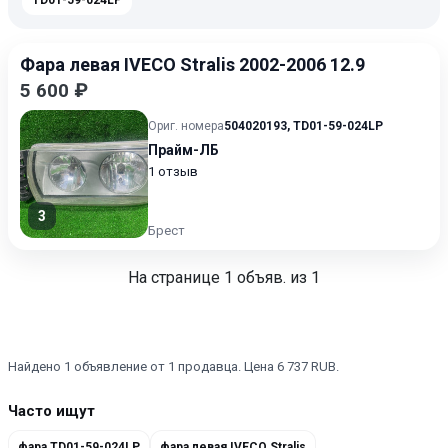
TD01-59-024LP
Фара левая IVECO Stralis 2002-2006 12.9
5 600 ₽
Ориг. номера
504020193
,
TD01-59-024LP
Прайм-ЛБ
1 отзыв
3
Брест
На странице
1
объяв. из 1
Найдено 1 объявление от 1 продавца. Цена 6 737 RUB.
Часто ищут
фара TD01-59-024LP
фара левая IVECO Stralis