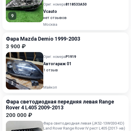
леваяToyota Camry xv50.
Ориг. номера
8118533A50
Vcauto
9
нет отзывов
Москва
Фара Mazda Demio 1999-2003
3 900 ₽
Ориг. номера
P1919
Автогараж 01
1 отзыв
2
Майкоп
Фара светодиодная передняя левая Range
Rover 4 L405 2009-2013
200 000 ₽
Фара светодиодная левая (JK52-13W030-KD)
Land Rover Range Rover IV рест L405 (2017- нв)