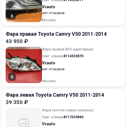
Ориг. номера
8114533E11
Vcauto
нет отзывов
6
Москва
Фара правая Toyota Camry V50 2011-2014
43 950 ₽
Фара правая AFS адаптивная
Ориг. номера
8114533870
Vcauto
нет отзывов
6
Москва
Фара левая Toyota Camry V50 2011-2014
39 350 ₽
Фара галоген левая оригинал
Ориг. номера
8117033840
Vcauto