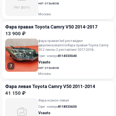
нет отзывов
Нет фото
Москва
Фара правая Toyota Camry V50 2014-2017
13 900 ₽
фара правая led рестайдинг
двухлинзовая\n\nФара правая Toyota Camry
55 2 линзы 2 рестайлинг 2017-2018
эксклюзив.\n\nФара правая Toyota Camry...
Ориг. номера
8114533G40
Vcauto
7
нет отзывов
Москва
Фара левая Toyota Camry V50 2011-2014
41 150 ₽
Фара ксенон левая
Ориг. номера
8118533A50
Vcauto