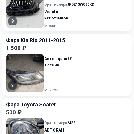
Ориг. номера
JK5213W030KD
Vcauto
нет отзывов
8
Москва
Фара Kia Rio 2011-2015
1 500 ₽
Автогараж 01
1 отзыв
3
Майкоп
Фара Toyota Soarer
500 ₽
Ориг. номера
2433
АВТОБАН