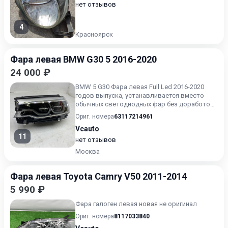
нет отзывов
4
Красноярск
Фара левая BMW G30 5 2016-2020
24 000 ₽
BMW 5 G30 Фара левая Full Led 2016-2020
годов выпуска, устанавливается вместо
обычных светодиодных фар без доработок
фишка в фишку
Ориг. номера
63117214961
Vcauto
11
нет отзывов
Москва
Фара левая Toyota Camry V50 2011-2014
5 990 ₽
Фара галоген левая новая не оригинал
Ориг. номера
8117033840