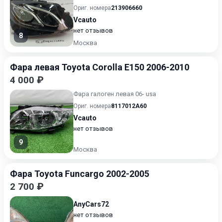
Ориг. номера
213906660
Vcauto
нет отзывов
8
Москва
Фара левая Toyota Corolla E150 2006-2010
4 000 ₽
Фара галоген левая 06- usa
Ориг. номера
8117012A60
Vcauto
нет отзывов
9
Москва
Фара Toyota Funcargo 2002-2005
2 700 ₽
AnyCars72
нет отзывов