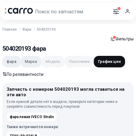
Главная
Фара
504020193
Фильтры
504020193 фара
фара
Марка
Модель
Поколение
График цен
⇅
По релевантности
Запчасть с номером 504020193 могла ставиться на
эти авто
Если нужной детали нет в выдаче, проверьте категории ниже и
сверяйте совместимость перед покупкой.
фара левая IVECO Stralis
Также встречаются номера: