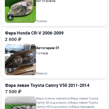
нет отзывов
6
Тюмень
Фара Honda CR-V 2006-2009
2 600 ₽
Автогараж 01
1 отзыв
2
Майкоп
Фара левая Toyota Camry V50 2011-2014
7 500 ₽
Фара ксенон левая\n\nФара левая Toyota
Camry 50 под ксенон.\nФара левая Toyota
Camry v50 под ксенон.\nФара передняя