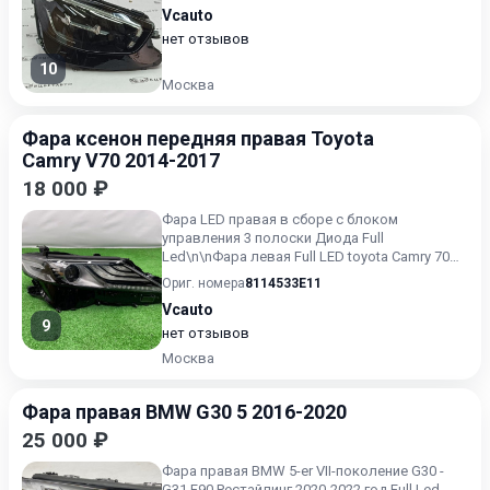
Vcauto
нет отзывов
10
Москва
Фара ксенон передняя правая Toyota
Camry V70 2014-2017
18 000 ₽
Фара LED правая в сборе с блоком
управления 3 полоски Диода Full
Led\n\nФара левая Full LED toyota Camry 70
2018-2022\nФара левая Full LED н...
Ориг. номера
8114533E11
Vcauto
9
нет отзывов
Москва
Фара правая BMW G30 5 2016-2020
25 000 ₽
Фара правая BMW 5-er VII-поколение G30 -
G31 F90 Рестайлинг 2020-2022 год Full Led