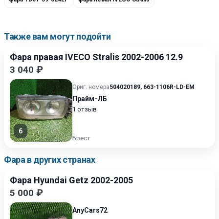
Также вам могут подойти
Фара правая IVECO Stralis 2002-2006 12.9
3 040 ₽
Ориг. номера
504020189
,
663-1106R-LD-EM
Прайм-ЛБ
1 отзыв
6
Брест
Фара в других странах
Фара Hyundai Getz 2002-2005
5 000 ₽
AnyCars72