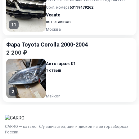
Ориг. номера
63119479262
Vcauto
нет отзывов
11
Москва
Фара Toyota Corolla 2000-2004
2 200 ₽
Автогараж 01
1 отзыв
2
Майкоп
CARRO — каталог б/у запчастей, шин и дисков на авторазборках
России.