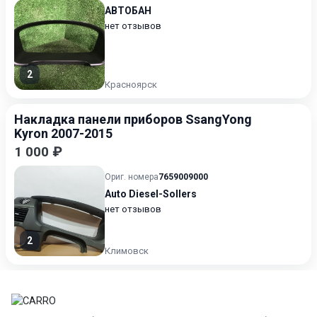
АВТОБАН
нет отзывов
2
Красноярск
Накладка панели приборов SsangYong
Kyron 2007-2015
1 000 ₽
Ориг. номера
7659009000
Auto Diesel-Sollers
нет отзывов
2
Климовск