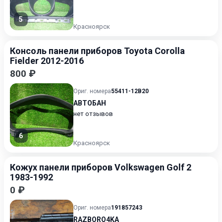
5
Красноярск
Консоль панели приборов Toyota Corolla
Fielder 2012-2016
800 ₽
Ориг. номера
55411-12B20
АВТОБАН
нет отзывов
6
Красноярск
Кожух панели приборов Volkswagen Golf 2
1983-1992
0 ₽
Ориг. номера
191857243
RAZBORO4KA