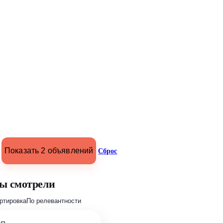
Показать 2 объявлений
Сброс
ы смотрели
ртировка
По релевантности