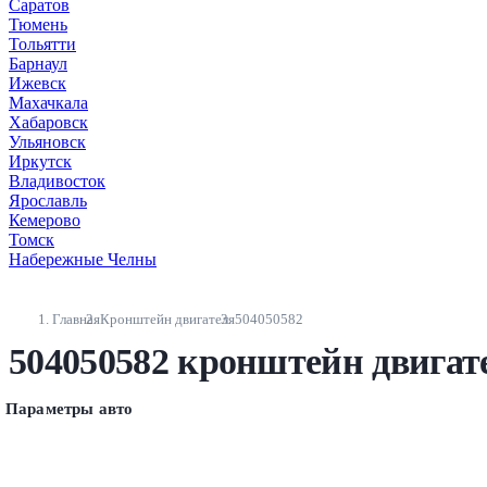
Саратов
Тюмень
Тольятти
Барнаул
Ижевск
Махачкала
Хабаровск
Ульяновск
Иркутск
Владивосток
Ярославль
Кемерово
Томск
Набережные Челны
Главная
Кронштейн двигателя
504050582
504050582 кронштейн двигат
Параметры авто