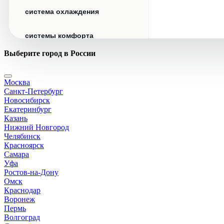
система охлаждения
системы комфорта
Выберите город в России
стекла
Москва
стеклоочистители
Санкт-Петербург
Новосибирск
топливная система
Екатеринбург
Казань
Нижний Новгород
тормозная система
Челябинск
Красноярск
Самара
трансмиссия
Уфа
Ростов-на-Дону
электрика
Омск
Краснодар
Воронеж
Пермь
Волгоград