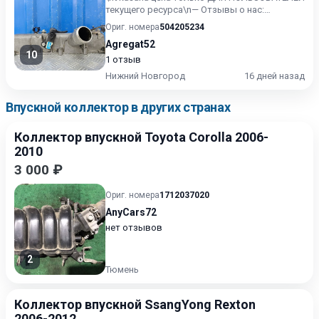
текущего ресурса\n— Отзывы о нас:
https://baza.drom.ru/user/Agreg...
Ориг. номера
504205234
Agregat52
10
1 отзыв
Нижний Новгород
16 дней назад
Впускной коллектор в других странах
Коллектор впускной Toyota Corolla 2006-
2010
3 000 ₽
Ориг. номера
1712037020
AnyCars72
нет отзывов
2
Тюмень
Коллектор впускной SsangYong Rexton
2006-2012