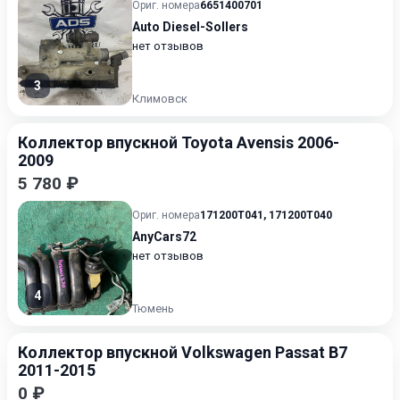
Ориг. номера
6651400701
Auto Diesel-Sollers
нет отзывов
3
Климовск
Коллектор впускной Toyota Avensis 2006-
2009
5 780 ₽
Ориг. номера
171200T041
,
171200T040
AnyCars72
нет отзывов
4
Тюмень
Коллектор впускной Volkswagen Passat B7
2011-2015
0 ₽