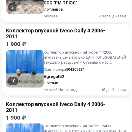
ООО "РМ ПЛЮС"
3
7 отзывов
Москва
2 месяца назад
Коллектор впускной Iveco Daily 4 2006-
2011
1 900 ₽
Коллектор впускной \nПробег 112000
\nУказана цена только ДЛЯ ПОЛЬЗОВАТЕЛЕЙ
текущего ресурса\n— Отзывы о нас:
https://baza.drom.ru/user/Agreg...
Ориг. номера
504205234
Agregat52
10
1 отзыв
Нижний Новгород
16 дней назад
Коллектор впускной Iveco Daily 4 2006-
2011
1 900 ₽
Коллектор впускной \nПробег 124000
\nУказана цена только ДЛЯ ПОЛЬЗОВАТЕЛЕЙ