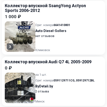
Коллектор впускной SsangYong Actyon
Sports 2006-2012
1 000 ₽
Ориг. номера
6641410801
Auto Diesel-Sollers
нет отзывов
3
Климовск
Коллектор впускной Audi Q7 4L 2005-2009
0 ₽
за 1 шт.
Ориг. номера
0591129711CG
,
059129712BL
ByDetali.by
2 отзыва
Минск