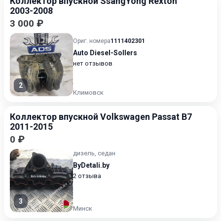
Коллектор впускной SsangYong Rexton
2003-2008
3 000 ₽
Ориг. номера
1111402301
Auto Diesel-Sollers
нет отзывов
2
Климовск
Коллектор впускной Volkswagen Passat B7
2011-2015
0 ₽
дизель, седан
ByDetali.by
2 отзыва
3
Минск