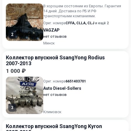
В хорошем состоянии из Европы. Гарантия
14 дней. Доставка по РБ И РФ
транспортными компаниями.
Ориг. номера
CFFA
,
CLLA
,
CLJ
и ещё 2
VAGZAP
2
нет отзывов
Минск
Коллектор впускной SsangYong Rodius
2007-2013
1 000 ₽
Ориг. номера
6651403701
Auto Diesel-Sollers
нет отзывов
3
Климовск
Коллектор впускной SsangYong Kyron