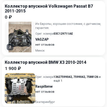
Коллектор впускной Volkswagen Passat B7
2011-2015
0 ₽
Из Европы, хорошее состояние, с датчиком,
гарантия.
Ориг. номера
03C129711AE
VAGZAP
нет отзывов
2
Минск
Коллектор впускной BMW X3 2010-2014
1 900 ₽
Ориг. номера
13627599042
,
7599042
,
7588126
и
ещё 1
Raspilbmw
нет отзывов
6
Екатеринбург