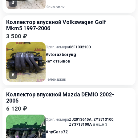
3
Климовск
Коллектор впускной Volkswagen Golf
Mkm5 1997-2006
3 500 ₽
Ориг. номера
06F133210D
Avtorazboryug
нет отзывов
6
Геленджик
Коллектор впускной Mazda DEMIO 2002-
2005
6 120 ₽
Ориг. номера
ZJ2013640A
,
ZY3713100
,
ZY3713100A
и ещё 3
AnyCars72