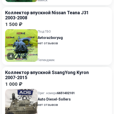
Минск
Коллектор впускной Nissan Teana J31
2003-2008
1 500 ₽
Под ГБО
Avtorazboryug
нет отзывов
4
Геленджик
Коллектор впускной SsangYong Kyron
2007-2015
1 000 ₽
Ориг. номера
6651402101
Auto Diesel-Sollers
нет отзывов