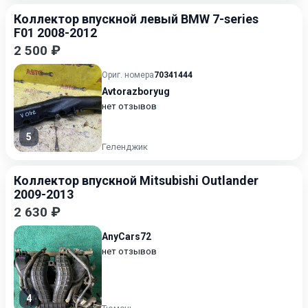
Коллектор впускной левый BMW 7-series
F01 2008-2012
2 500 ₽
Ориг. номера
70341444
Avtorazboryug
нет отзывов
5
Геленджик
Коллектор впускной Mitsubishi Outlander
2009-2013
2 630 ₽
AnyCars72
нет отзывов
4