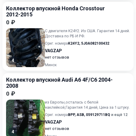
Коллектор впускной Honda Crosstour
2012-2015
0 ₽
C двигателя K24Y2. Из США. Гарантия 14 дней.
Доставка по РБ И РФ.
Ориг. номера
K24Y2
,
5J0A082100432
VAGZAP
нет отзывов
4
Минск
Коллектор впускной Audi A6 4F/C6 2004-
2008
0 ₽
из Европы,осталась с белой
наклейкой,Гарантия 14 дней, Цена за 1 штуку.
Ориг. номера
BPP
,
ASB
,
059129711BQ
и ещё 12
VAGZAP
нет отзывов
4