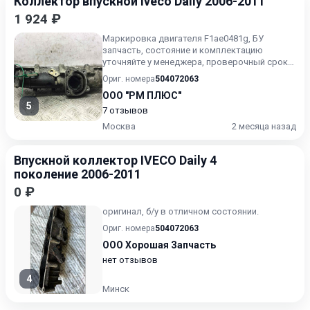
Коллектор впускной Iveco Daily 2006-2011
1 924 ₽
Маркировка двигателя F1ae0481g, БУ
запчасть, состояние и комплектацию
уточняйте у менеджера, проверочный срок
от 14 до 30 дней.
Ориг. номера
504072063
ООО "РМ ПЛЮС"
5
7 отзывов
Москва
2 месяца назад
Впускной коллектор IVECO Daily 4
поколение 2006-2011
0 ₽
оригинал, б/у в отличном состоянии.
Ориг. номера
504072063
ООО Хорошая Запчасть
нет отзывов
4
Минск