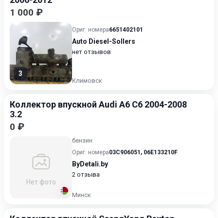
1 000 ₽
Ориг. номера
6651402101
Auto Diesel-Sollers
нет отзывов
3
Климовск
Коллектор впускной Audi A6 С6 2004-2008
3.2
0 ₽
бензин
Ориг. номера
03C906051
,
06E133210F
ByDetali.by
2 отзыва
Нет фото
Минск