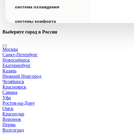
система охлаждения
системы комфорта
Выберите город в России
стекла
Москва
стеклоочистители
Санкт-Петербург
Новосибирск
топливная система
Екатеринбург
Казань
Нижний Новгород
тормозная система
Челябинск
Красноярск
Самара
трансмиссия
Уфа
Ростов-на-Дону
электрика
Омск
Краснодар
Воронеж
Пермь
Волгоград