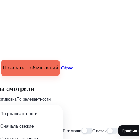
Показать 1 объявлений
Сброс
ы смотрели
ртировка
По релевантности
По релевантности
Сначала свежие
В наличии
С ценой
График 
Сначала дешевые