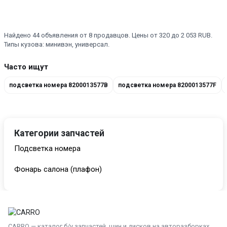
Найдено 44 объявления от 8 продавцов. Цены от 320 до 2 053 RUB.
Типы кузова: минивэн, универсал.
Часто ищут
подсветка номера 8200013577B
подсветка номера 8200013577F
Категории запчастей
Подсветка номера
Фонарь салона (плафон)
CARRO — каталог б/у запчастей, шин и дисков на авторазборках